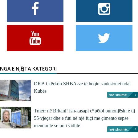
NGA E NJËJTA KATEGORI
OKB i kërkon SHBA-ve të heqin sanksionet ndaj
Kubës
më shumë...
Tmerr në Britani! Ish-kasapi c*pëtoi punonjësin e tij
55-vjeçar dhe e futi në një fuçi me çimento sepse
mendonte se po i vidhte
më shumë...