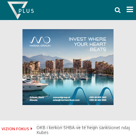
Skip
to
content
OKB i kërkon SHBA-ve të heqin sanksionet ndaj
VIZION FOKUS
Kubës