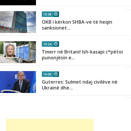
10:38
OKB i kërkon SHBA-ve të heqin
sanksionet...
10:24
Tmerr në Britani! Ish-kasapi c*pëtoi
punonjësin e...
10:09
Guterres: Sulmet ndaj civilëve në
Ukrainë dhe...