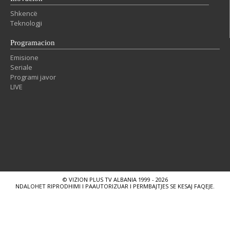
Shkencë
Teknologji
Programacion
Emisione
Seriale
Programi javor
LIVE
© VIZION PLUS TV ALBANIA 1999 - 2026
NDALOHET RIPRODHIMI I PAAUTORIZUAR I PERMBAJTJES SE KESAJ FAQEJE.