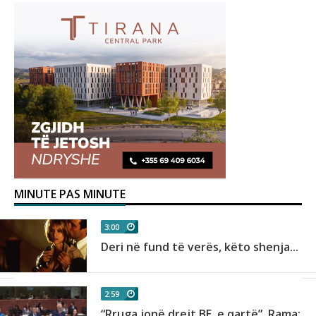
MINUTE PAS MINUTE
3:00
Deri në fund të verës, këto shenja...
2:59
“Rruga jonë drejt BE, e qartë”, Rama:...