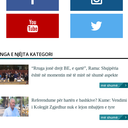
NGA E NJËJTA KATEGORI
“Rruga jonë drejt BE, e qartë”, Rama: Shqipëria
është në momentin më të mirë në shumë aspekte
më shumë...
Referendume për hartën e bashkive? Kume: Vendimi
i Kolegjit Zgjedhur nuk e lejon mbajtjen e tyre
më shumë...