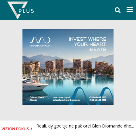
Skip
to
content
Reali, dy goditje në pak orë! Blen Diomande dhe...
VIZION FOKUS