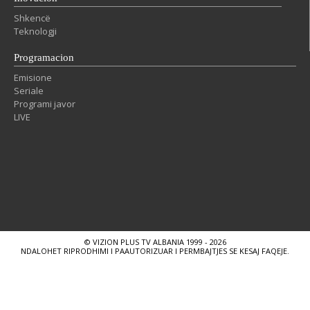
Shkencë
Teknologji
Programacion
Emisione
Seriale
Programi javor
LIVE
© VIZION PLUS TV ALBANIA 1999 - 2026
NDALOHET RIPRODHIMI I PAAUTORIZUAR I PERMBAJTJES SE KESAJ FAQEJE.