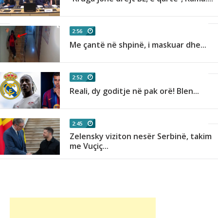
2:56
Me çantë në shpinë, i maskuar dhe...
2:52
Reali, dy goditje në pak orë! Blen...
2:45
Zelensky viziton nesër Serbinë, takim
me Vuçiç...