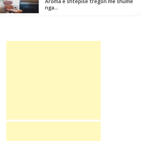
Aroma e shtëpisë tregon më shumë
nga...