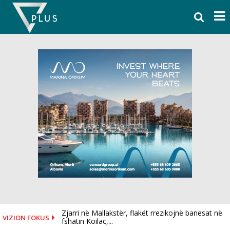
Skip
to
content
Zjarri në Mallakstër, flakët rrezikojnë banesat në
VIZION FOKUS
fshatin Koilac,...