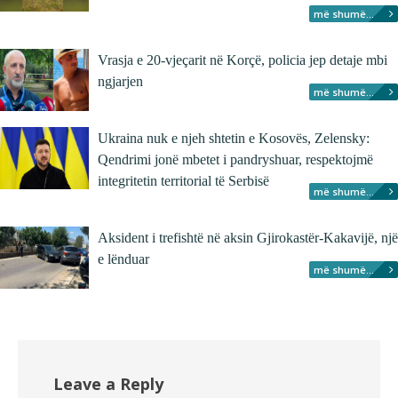
më shumë...
Vrasja e 20-vjeçarit në Korçë, policia jep detaje mbi
ngjarjen
më shumë...
Ukraina nuk e njeh shtetin e Kosovës, Zelensky:
Qendrimi jonë mbetet i pandryshuar, respektojmë
integritetin territorial të Serbisë
më shumë...
Aksident i trefishtë në aksin Gjirokastër-Kakavijë, një
e lënduar
më shumë...
Leave a Reply