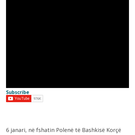
Subscribe
6 janari, në fshatin Polenë të Bashkisë Korçë