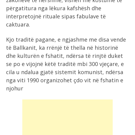
zakoneve të hershme, vishen me kostume të
përgatitura nga lëkura kafshësh dhe
interpretojnë rituale sipas fabulave të
caktuara.
Kjo traditë pagane, e ngjashme me disa vende
të Ballkanit, ka rrënjë të thella në historinë
dhe kulturën e fshatit, ndërsa të rinjtë duket
se po e vijojnë këtë traditë mbi 300 vjeçare, e
cila u ndalua gjatë sistemit komunist, ndërsa
nga viti 1990 organizohet çdo vit në fshatin e
njohur