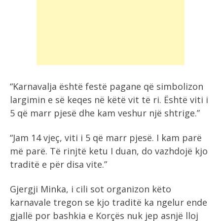
“Karnavalja është festë pagane që simbolizon
largimin e së keqes në këtë vit të ri. Është viti i
5 që marr pjesë dhe kam veshur një shtrige.”
“Jam 14 vjeç, viti i 5 që marr pjesë. I kam parë
më parë. Të rinjtë ketu I duan, do vazhdojë kjo
traditë e për disa vite.”
Gjergji Minka, i cili sot organizon këto
karnavale tregon se kjo traditë ka ngelur ende
gjallë por bashkia e Korçës nuk jep asnjë lloj