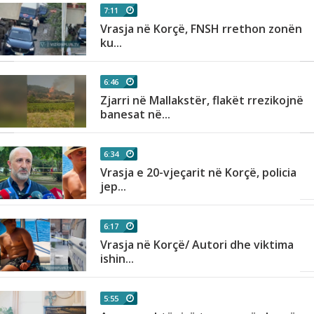
7:11
Vrasja në Korçë, FNSH rrethon zonën
ku...
6:46
Zjarri në Mallakstër, flakët rrezikojnë
banesat në...
6:34
Vrasja e 20-vjeçarit në Korçë, policia
jep...
6:17
Vrasja në Korçë/ Autori dhe viktima
ishin...
5:55
së