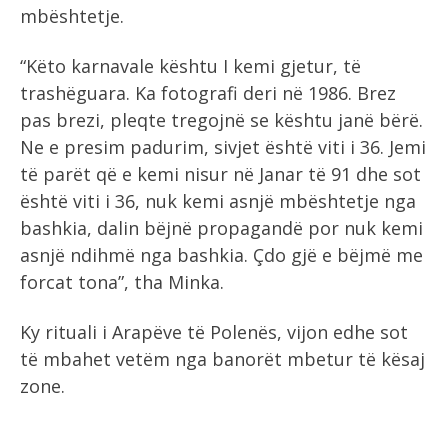
mbështetje.
“Këto karnavale kështu I kemi gjetur, të
trashëguara. Ka fotografi deri në 1986. Brez
pas brezi, pleqte tregojnë se kështu janë bërë.
Ne e presim padurim, sivjet është viti i 36. Jemi
të parët që e kemi nisur në Janar të 91 dhe sot
është viti i 36, nuk kemi asnjë mbështetje nga
bashkia, dalin bëjnë propagandë por nuk kemi
asnjë ndihmë nga bashkia. Çdo gjë e bëjmë me
forcat tona”, tha Minka.
Ky rituali i Arapëve të Polenës, vijon edhe sot
të mbahet vetëm nga banorët mbetur të kësaj
zone.