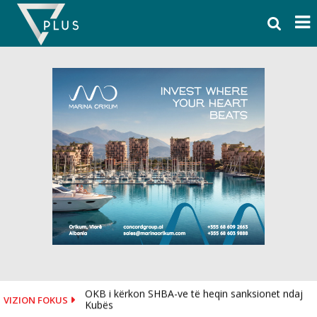
Skip
to
content
OKB i kërkon SHBA-ve të heqin sanksionet ndaj
VIZION FOKUS
Kubës