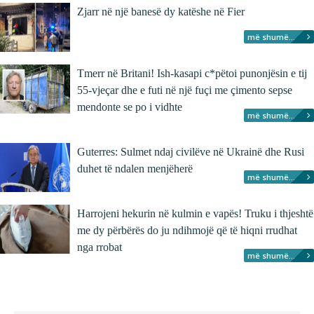
Zjarr në një banesë dy katëshe në Fier
më shumë...
Tmerr në Britani! Ish-kasapi c*pëtoi punonjësin e tij
55-vjeçar dhe e futi në një fuçi me çimento sepse
mendonte se po i vidhte
më shumë...
Guterres: Sulmet ndaj civilëve në Ukrainë dhe Rusi
duhet të ndalen menjëherë
më shumë...
Harrojeni hekurin në kulmin e vapës! Truku i thjeshtë
me dy përbërës do ju ndihmojë që të hiqni rrudhat
nga rrobat
më shumë...