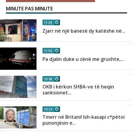
MINUTE PAS MINUTE
11:03
Zjarr në një banesë dy katëshe në...
11:02
Pa djalin duke u zënë me grushte,...
10:38
OKB i kërkon SHBA-ve të heqin
sanksionet...
10:24
Tmerr në Britani! Ish-kasapi c*pëtoi
punonjësin e...