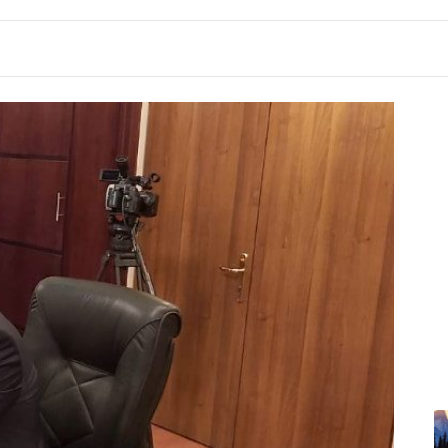
7:48
Përmbytje në Indi, raportohet për