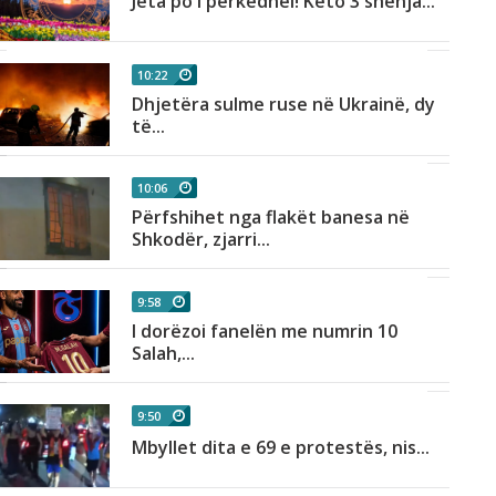
Jeta po i përkëdhel! Këto 3 shenja...
10:22
Dhjetëra sulme ruse në Ukrainë, dy
të...
10:06
Përfshihet nga flakët banesa në
Shkodër, zjarri...
9:58
I dorëzoi fanelën me numrin 10
Salah,...
9:50
Mbyllet dita e 69 e protestës, nis...