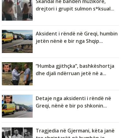
Skandal në bandën muzikore,
drejtori i grupit sulmon s*ksual...
Aksident i rëndë në Greqi, humbin
jetën nënë e bir nga Shqip...
“Humba gjithçka”, bashkëshortja
dhe djali ndërruan jetë në a...
Detaje nga aksidenti i rëndë në
Greqi, nënë e bir po shkonin...
Tragjedia në Gjermani, këta janë