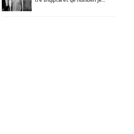
tre shqiptarët që humbën je...