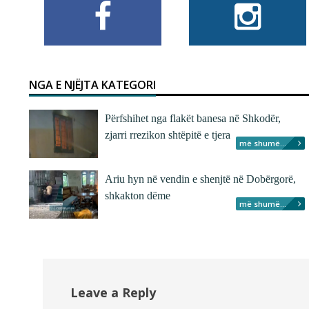
NGA E NJËJTA KATEGORI
Përfshihet nga flakët banesa në Shkodër,
zjarri rrezikon shtëpitë e tjera
më shumë...
Ariu hyn në vendin e shenjtë në Dobërgorë,
shkakton dëme
më shumë...
Leave a Reply