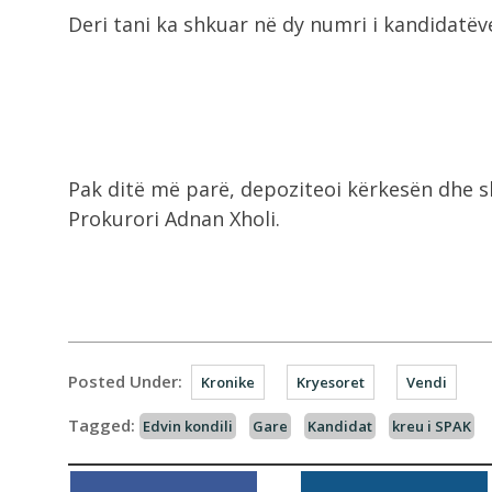
Deri tani ka shkuar në dy numri i kandidatëv
Pak ditë më parë, depoziteoi kërkesën dhe s
Prokurori Adnan Xholi.
Posted Under:
Kronike
Kryesoret
Vendi
Tagged:
Edvin kondili
Gare
Kandidat
kreu i SPAK