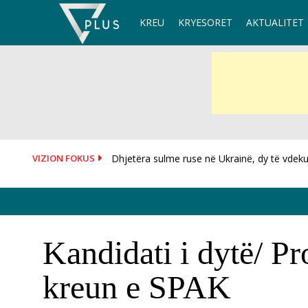
Skip
KREU
KRYESORET
AKTUALITET
to
content
VIZION FOKUS
I dorëzoi fanelën me numrin 10 Salah, mësoh
Kandidati i dytë/ Pr
kreun e SPAK