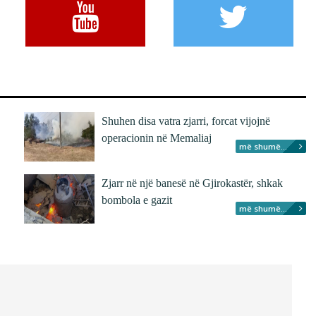
Shuhen disa vatra zjarri, forcat vijojnë
operacionin në Memaliaj
më shumë...
Zjarr në një banesë në Gjirokastër, shkak
bombola e gazit
më shumë...