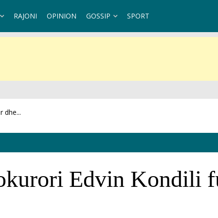
RAJONI
OPINION
GOSSIP
SPORT
et se...
okurori Edvin Kondili f