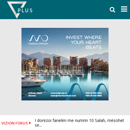
Skip
to
content
I dorëzoi fanelën me numrin 10 Salah, mësohet
VIZION FOKUS
se...