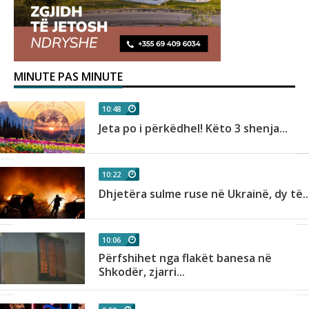
MINUTE PAS MINUTE
10:48
Jeta po i përkëdhel! Këto 3 shenja...
10:22
Dhjetëra sulme ruse në Ukrainë, dy të..
10:06
Përfshihet nga flakët banesa në
Shkodër, zjarri...