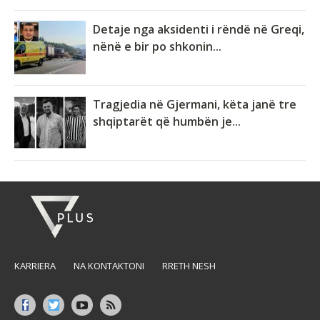
Detaje nga aksidenti i rëndë në Greqi,
nënë e bir po shkonin...
Tragjedia në Gjermani, këta janë tre
shqiptarët që humbën je...
KARRIERA
NA KONTAKTONI
RRETH NESH