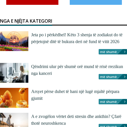
NGA E NJËJTA KATEGORI
Jeta po i përkëdhel! Këto 3 shenja të zodiakut do të
përjetojnë ditë të bukura deri në fund të vitit 2026
më shumë...
Qëndrimi ulur për shumë orë mund të rrisë rrezikun
nga kanceri
më shumë...
Arsyet përse duhet të hani një lugë mjaltë përpara
gjumit
më shumë...
A e zvogëlon vërtet deti stresin dhe ankthin? Çfarë
thotë neuroshkenca
më shumë...