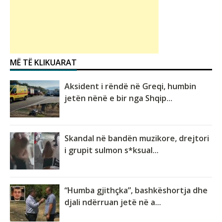
MË TË KLIKUARAT
Aksident i rëndë në Greqi, humbin
jetën nënë e bir nga Shqip...
Skandal në bandën muzikore, drejtori
i grupit sulmon s*ksual...
“Humba gjithçka”, bashkëshortja dhe
djali ndërruan jetë në a...