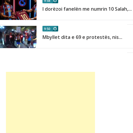
9:58
I dorëzoi fanelën me numrin 10 Salah,...
9:50
Mbyllet dita e 69 e protestës, nis...