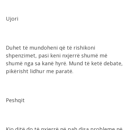
Ujori
Duhet të mundoheni që të rishikoni
shpenzimet, pasi keni nxjerrë shumë më
shumë nga sa kanë hyrë. Mund të ketë debate,
pikërisht lidhur me paratë.
Peshqit
Kjo ditë do të nxjerrë në pah disa probleme në