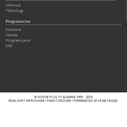
Shkencë
Teknologji
Programacion
Emisione
Seriale
Programi javor
LIVE
© VIZION PLUS TV ALBANIA 1999 - 2026
NDALOHET RIPRODHIMI I PAAUTORIZUAR I PERMBAJTJES SE KESAJ FAQEJE.