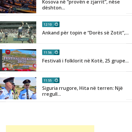
,
Kosova në “provën e zjarrit”, nëse
dështon...
12:10
Ankand për topin e “Dorës së Zotit”,...
11:56
Festivali i folklorit në Kotë, 25 grupe...
.
11:55
Siguria rrugore, Hita në terren: Një
.
rregull...