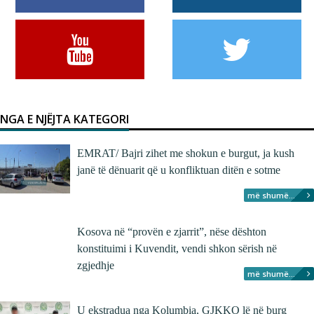
NGA E NJËJTA KATEGORI
EMRAT/ Bajri zihet me shokun e burgut, ja kush
janë të dënuarit që u konfliktuan ditën e sotme
më shumë...
Kosova në “provën e zjarrit”, nëse dështon
konstituimi i Kuvendit, vendi shkon sërish në
zgjedhje
më shumë...
U ekstradua nga Kolumbia, GJKKO lë në burg