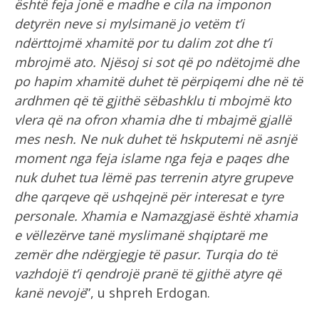
është feja jonë e madhe e cila na imponon
detyrën neve si mylsimanë jo vetëm t’i
ndërttojmë xhamitë por tu dalim zot dhe t’i
mbrojmë ato. Njësoj si sot që po ndëtojmë dhe
po hapim xhamitë duhet të përpiqemi dhe në të
ardhmen që të gjithë sëbashklu ti mbojmë kto
vlera që na ofron xhamia dhe ti mbajmë gjallë
mes nesh. Ne nuk duhet të hskputemi në asnjë
moment nga feja islame nga feja e paqes dhe
nuk duhet tua lëmë pas terrenin atyre grupeve
dhe qarqeve që ushqejnë për interesat e tyre
personale. Xhamia e Namazgjasë është xhamia
e vëllezërve tanë myslimanë shqiptarë me
zemër dhe ndërgjegje të pasur. Turqia do të
vazhdojë t’i qendrojë pranë të gjithë atyre që
kanë nevojë
”, u shpreh Erdogan.