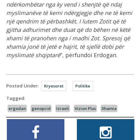
ndërkombëtar nga ky vend i shenjtë që ndaj
myslimanëve të kemi ndërgjegje dhe ne të kemi
një qendrim të përbashkët. I lutem Zotit që të
gjitha adhurimet dhe duat që do bëhen në këtë
xhami të pranohen nga i madhi Zot. Spresoj që
xhamia jonë të jetë e hajrit, të sjellë dobi për
myslimatë shqiptarë
”, përfundoi Erdogan.
Posted Under:
Kryesoret
Politike
Tagged:
ergodan
genopcid
Izraeli
Vizion Plus
Xhamia