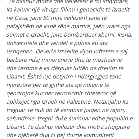
“
Të dashur motra dhe vëllezërit e mi shqiptarë,
ka kaluar një vit nga fillimi i genocidit të izraelit
në Gaza, janë 50 mijë vëllezërit tanë të
pafajshëm që kanë rënë martirë, jaën vrarë nga
sulmet e Izraelit, janë bombarduar xhami, kisha,
universitete dhe vendet e punës ku ata
ushqehen. Qeveria izraelite vijon luftetën e saj
barbare ndaj minorenëve dhe të moshuarve
dhe tashmë e ka dërguar luftën në drejtim të
Libanit. Është një detyrim i ndërgjegjes tonë
njerëzore për të gjithë ata që ndiejnë të
qendrojnë kundër terrorizmit shtetëror që
aplikojet nga Izraeli në Palestinë. Netanjahu ka
treguar se nuk do të vendosë paqen në rajon,
sëfundmie tregoi duke sulmuar edhe popullin e
Libanit. Të dashur vëllezër dhe motra shqiptarë
dhe njëherë dua t’i bëj thirrje komunitetit