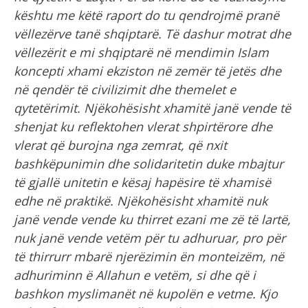
kështu me këtë raport do tu qendrojmë pranë
vëllezërve tanë shqiptarë. Të dashur motrat dhe
vëllezërit e mi shqiptarë në mendimin Islam
koncepti xhami ekziston në zemër të jetës dhe
në qendër të civilizimit dhe themelet e
qytetërimit. Njëkohësisht xhamitë janë vende të
shenjat ku reflektohen vlerat shpirtërore dhe
vlerat që burojna nga zemrat, që nxit
bashkëpunimin dhe solidaritetin duke mbajtur
të gjallë unitetin e kësaj hapësire të xhamisë
edhe në praktikë. Njëkohësisht xhamitë nuk
janë vende vende ku thirret ezani me zë të lartë,
nuk janë vende vetëm për tu adhuruar, pro për
të thirrurr mbarë njerëzimin ën monteizëm, në
adhuriminn ë Allahun e vetëm, si dhe që i
bashkon myslimanët në kupolën e vetme. Kjo