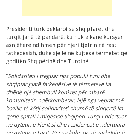
Presidenti turk deklaroi se shqiptarët dhe
turqit janë të pandarë, ku nuk e kanë kursyer
asnjëherë ndihmën për njëri tjetrin në rast
fatkeqësish, duke sjellë në kujtesë tërmetet që
goditën Shqipërinë dhe Turqinë.
“
Solidariteti i treguar nga populli turk dhe
shqiptar gjatë fatkeqësive të tërmeteve ka
dhënë një shembull konkret për mbarë
komunitetin ndërkombëtar. Një nga veprat më
bazike të këtij solidariteti shumë të sinqertë ka
qenë spitali i miqësisë Shqipëri-Turqi i ndërtuar
në qytetin e Fierit si dhe rezidencat e ndërtuara
në qytetin e Laçit. Për sa kohë do të vazhdojmë