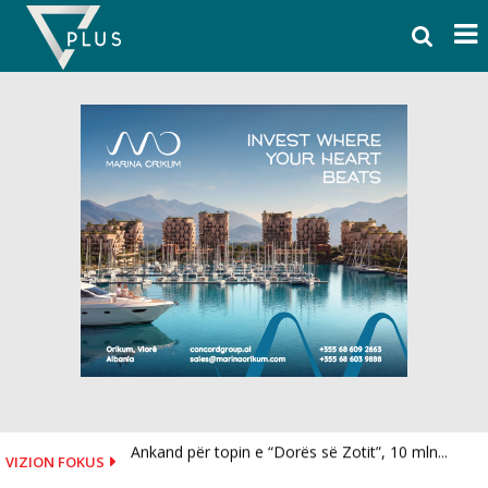
Skip
to
content
Ankand për topin e “Dorës së Zotit”, 10 mln...
VIZION FOKUS