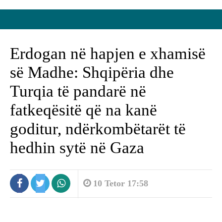
Erdogan në hapjen e xhamisë
së Madhe: Shqipëria dhe
Turqia të pandarë në
fatkeqësitë që na kanë
goditur, ndërkombëtarët të
hedhin sytë në Gaza
10 Tetor 17:58