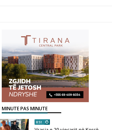
MINUTE PAS MINUTE
8:51
Vrasja e 20 vjeçarit në Korçë,