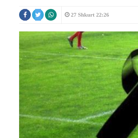
27 Shkurt 22:26
5:55
Aroma e shtëpisë tregon më shum