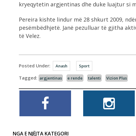
kryeqytetin argjentinas dhe duke luajtur si 
Pereira kishte lindur më 28 shkurt 2009, ndërs
pesëmbëdhjetë. Janë pezulluar të gjitha aktiv
të Velez.
Posted Under:
Anash
Sport
Tagged:
argjentinas
e rende
talenti
Vizion Plus
NGA E NJËJTA KATEGORI