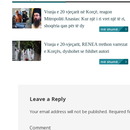
Vrasja e 20 vjeçarit në Korçë, reagon
Mitropoliti Anastas: Kur një i ri vret një të ri,
shoqëria qan për të dy
më shumë...
Vrasja e 20-vjeçarit, RENEA rrethon varrezat
e Korçës, dyshohet se fshihet autori
më shumë...
Leave a Reply
Your email address will not be published.
Required f
Comment