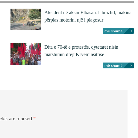
Aksident në aksin Elbasan-Librazhd, makina
përplas motorin, një i plagosur
më shumë...
Dita e 70-të e protestës, qytetarët nisin
marshimin drejt Kryeminsitrisë
më shumë...
ields are marked
*