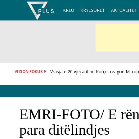
Skip
KREU
KRYESORET
AKTUALITET
to
content
VIZION FOKUS
Aksident në aksin Elbasan-Librazhd, makina pë
EMRI-FOTO/ E rëndë,
para ditëlindjes