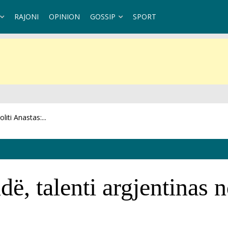
RAJONI
OPINION
GOSSIP
SPORT
rplas motorin, një i...
 talenti argjentinas nd