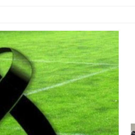
4:55
ë
Kërcet kallashnikovi në Korçë, një i