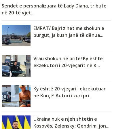
Sendet e personalizuara të Lady Diana, tribute
në 20-të vjet...
EMRAT/ Bajri zihet me shokun e
burgut, ja kush janë të dënua...
Vrau shokun në pritë! Ky është
ekzekutori i 20-vjeçarit në K...
Ky është 20-vjeçari i ekzekutuar
në Korçë! Autori i zuri pri...
Ukraina nuk e njeh shtetin e
Kosovës, Zelensky: Qendrimi jon...