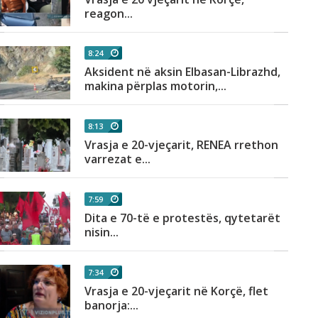
reagon...
8:24
Aksident në aksin Elbasan-Librazhd,
makina përplas motorin,...
8:13
Vrasja e 20-vjeçarit, RENEA rrethon
varrezat e...
7:59
Dita e 70-të e protestës, qytetarët
nisin...
7:34
Vrasja e 20-vjeçarit në Korçë, flet
banorja:...