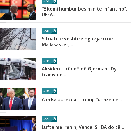
6:58
“E kemi humbur besimin te Infantino”,
UEFA...
6:41
Situatë e vështirë nga zjarri në
Mallakastër,...
6:39
Aksident i rëndë në Gjermani! Dy
tramvaje...
6:31
,
A ia ka dorëzuar Trump “unazën e...
6:27
Lufta me Iranin, Vance: SHBA do të...