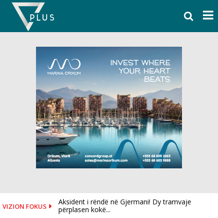
Skip
to
content
Aksident i rëndë në Gjermani! Dy tramvaje
VIZION FOKUS
përplasen kokë...