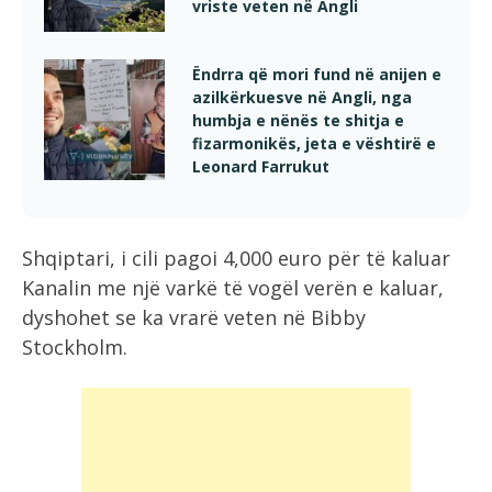
vriste veten në Angli
Ëndrra që mori fund në anijen e
azilkërkuesve në Angli, nga
humbja e nënës te shitja e
fizarmonikës, jeta e vështirë e
Leonard Farrukut
Shqiptari, i cili pagoi 4,000 euro për të kaluar
Kanalin me një varkë të vogël verën e kaluar,
dyshohet se ka vrarë veten në Bibby
Stockholm.