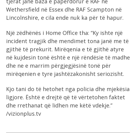
tjerat janë baza e papërdorur e RAF në
Wethersfield në Essex dhe RAF Scampton në
Lincolnshire, e cila ende nuk ka për të hapur.
Një zëdhënës i Home Office tha: “Ky ishte një
incident tragjik dhe mendimet tona janë me të
gjithë të prekurit. Mirëqenia e të gjithë atyre
në kujdesin tonë është e një rëndësie të madhe
dhe ne e marrim përgjegjësinë tonë për
mirëqenien e tyre jashtëzakonisht seriozisht.
Kjo tani do të hetohet nga policia dhe mjekësia
ligjore. Është e drejtë që të vërtetohen faktet
dhe rrethanat që lidhen me këtë vdekje.”
/vizionplus.tv