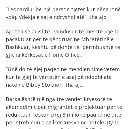
“Leonardi u bë një person tjetër kur nëna jonë
vdiq. Vdekja e saj e ndryshoi atë”, tha ajo.
Ajo tha se ai ishte i vendosur të merrte leje të
pacaktuar për të qëndruar në Mbretërinë e
Bashkuar, kështu që donte të “përmbushte të
gjitha kërkesat e Home Office”.
“Unë do të gjej paqen në mendjen time vetëm
kur të gjej të vërtetën e asaj që ndodhi atë
natë në Bibby Stokhol”, tha ajo.
Barka është një nga tre vendet kryesore të
akomodimit për migrantët e projektuar për të
reduktuar koston prej 8 milionë paund në ditë
për strehimin e azilkërkuesve në hotele. Dy të