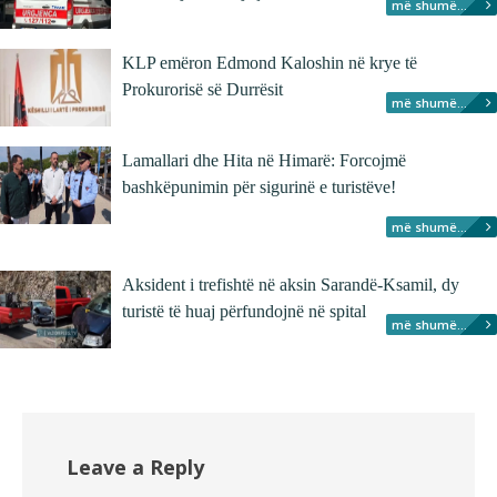
më shumë...
KLP emëron Edmond Kaloshin në krye të
Prokurorisë së Durrësit
më shumë...
Lamallari dhe Hita në Himarë: Forcojmë
bashkëpunimin për sigurinë e turistëve!
më shumë...
Aksident i trefishtë në aksin Sarandë-Ksamil, dy
turistë të huaj përfundojnë në spital
më shumë...
Leave a Reply