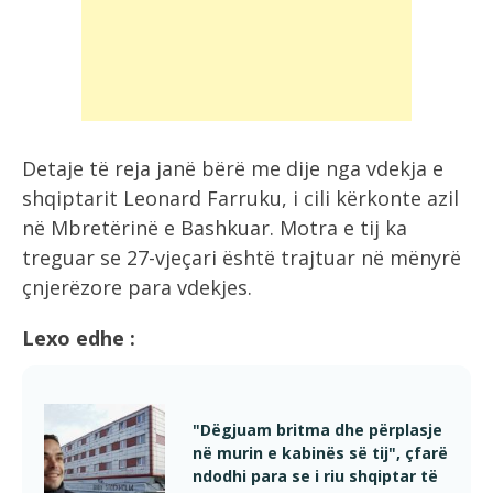
Detaje të reja janë bërë me dije nga vdekja e
shqiptarit Leonard Farruku, i cili kërkonte azil
në Mbretërinë e Bashkuar. Motra e tij ka
treguar se 27-vjeçari është trajtuar në mënyrë
çnjerëzore para vdekjes.
Lexo edhe :
"Dëgjuam britma dhe përplasje
në murin e kabinës së tij", çfarë
ndodhi para se i riu shqiptar të