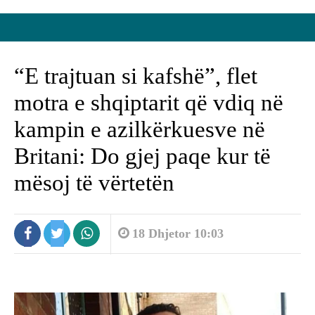
“E trajtuan si kafshë”, flet
motra e shqiptarit që vdiq në
kampin e azilkërkuesve në
Britani: Do gjej paqe kur të
mësoj të vërtetën
18 Dhjetor 10:03