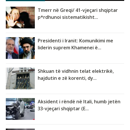
Tmerr në Greqi/ 41-vjeçari shqiptar
p*rdhunoi sistematikisht...
Presidenti i Iranit: Komunikimi me
liderin suprem Khamenei ë...
Shkuan të vidhnin telat elektrikë,
hajdutin e zë korenti, dy...
Aksident i rëndë në Itali, humb jetën
33-vjeçari shqiptar (E...