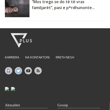
“Mos trego se do të të vras
familjarët”, pasi e p*rdhunonte...
KARRIERA
NA KONTAKTONI
RRETH NESH
Aktualitet
Gossip