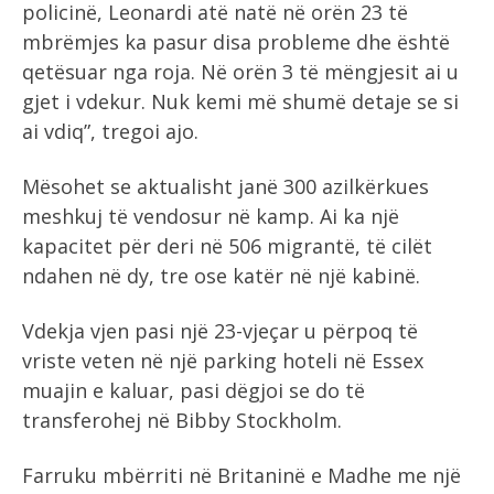
policinë, Leonardi atë natë në orën 23 të
mbrëmjes ka pasur disa probleme dhe është
qetësuar nga roja. Në orën 3 të mëngjesit ai u
gjet i vdekur. Nuk kemi më shumë detaje se si
ai vdiq”, tregoi ajo.
Mësohet se aktualisht janë 300 azilkërkues
meshkuj të vendosur në kamp. Ai ka një
kapacitet për deri në 506 migrantë, të cilët
ndahen në dy, tre ose katër në një kabinë.
Vdekja vjen pasi një 23-vjeçar u përpoq të
vriste veten në një parking hoteli në Essex
muajin e kaluar, pasi dëgjoi se do të
transferohej në Bibby Stockholm.
Farruku mbërriti në Britaninë e Madhe me një