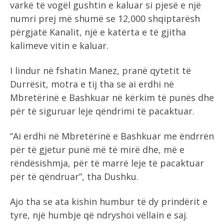
varkë të vogël gushtin e kaluar si pjesë e një
numri prej më shumë se 12,000 shqiptarësh
përgjatë Kanalit, një e katërta e të gjitha
kalimeve vitin e kaluar.
I lindur në fshatin Manez, pranë qytetit të
Durrësit, motra e tij tha se ai erdhi në
Mbretërinë e Bashkuar në kërkim të punës dhe
për të siguruar leje qëndrimi të pacaktuar.
“Ai erdhi në Mbretërinë e Bashkuar me ëndrrën
për të gjetur punë më të mirë dhe, më e
rëndësishmja, për të marrë leje të pacaktuar
për të qëndruar”, tha Dushku.
Ajo tha se ata kishin humbur të dy prindërit e
tyre, një humbje që ndryshoi vëllain e saj.