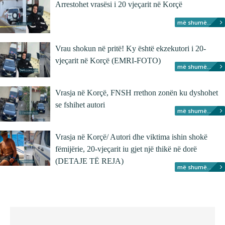
Arrestohet vrasësi i 20 vjeçarit në Korçë
më shumë...
Vrau shokun në pritë! Ky është ekzekutori i 20-
vjeçarit në Korçë (EMRI-FOTO)
më shumë...
Vrasja në Korçë, FNSH rrethon zonën ku dyshohet
se fshihet autori
më shumë...
Vrasja në Korçë/ Autori dhe viktima ishin shokë
fëmijërie, 20-vjeçarit iu gjet një thikë në dorë
(DETAJE TË REJA)
më shumë...