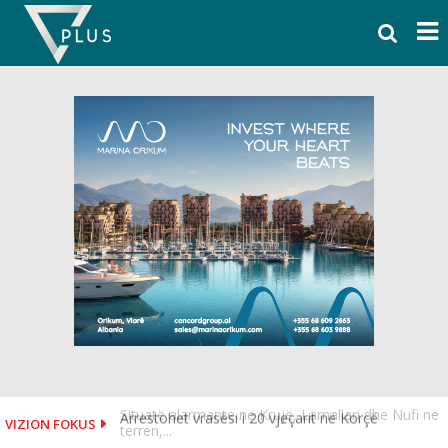
Skip
to
content
Arrestohet vrasësi i 20 vjeçarit në Korçë
VIZION FOKUS