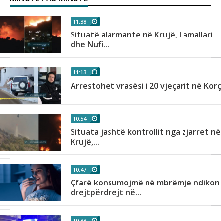
11:38
Situatë alarmante në Krujë, Lamallari
dhe Nufi...
11:13
Arrestohet vrasësi i 20 vjeçarit në Kor
10:54
Situata jashtë kontrollit nga zjarret në
Krujë,...
10:47
Çfarë konsumojmë në mbrëmje ndikon
drejtpërdrejt në...
10:33