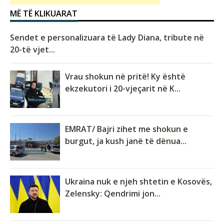
MË TË KLIKUARAT
Sendet e personalizuara të Lady Diana, tribute në
20-të vjet...
Vrau shokun në pritë! Ky është
ekzekutori i 20-vjeçarit në K...
EMRAT/ Bajri zihet me shokun e
burgut, ja kush janë të dënua...
Ukraina nuk e njeh shtetin e Kosovës,
Zelensky: Qendrimi jon...