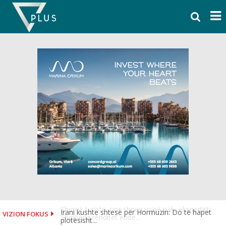
Skip
to
content
Irani kushte shtesë për Hormuzin: Do të hapet
VIZION FOKUS
plotësisht...