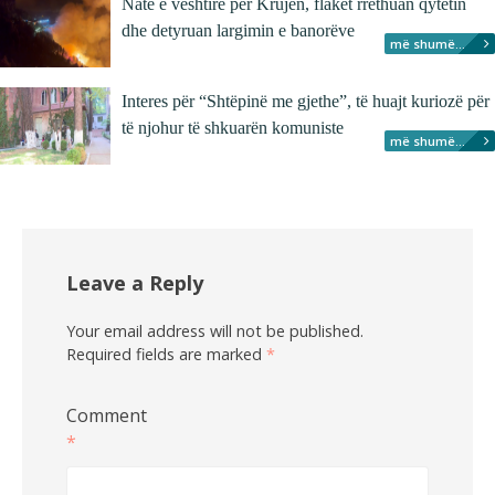
Natë e vështirë për Krujën, flakët rrethuan qytetin
dhe detyruan largimin e banorëve
më shumë...
Interes për “Shtëpinë me gjethe”, të huajt kuriozë për
të njohur të shkuarën komuniste
më shumë...
Leave a Reply
Your email address will not be published.
Required fields are marked
*
Comment
*