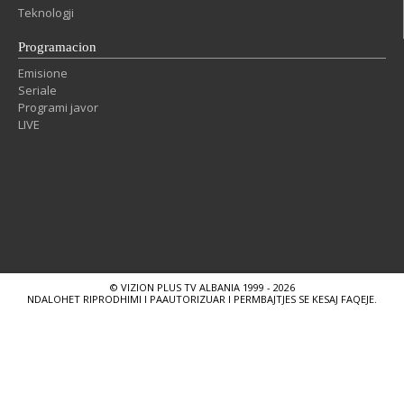
Teknologji
Programacion
Emisione
Seriale
Programi javor
LIVE
© VIZION PLUS TV ALBANIA 1999 - 2026
NDALOHET RIPRODHIMI I PAAUTORIZUAR I PERMBAJTJES SE KESAJ FAQEJE.