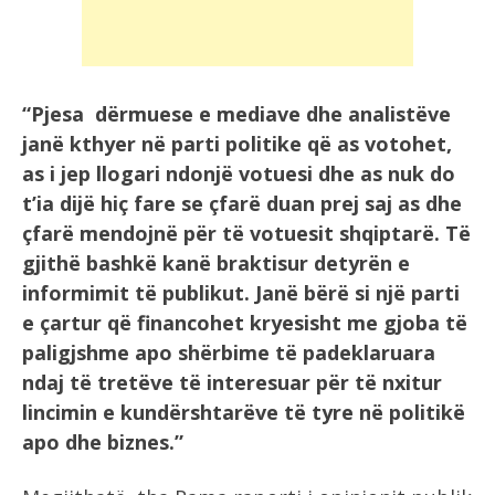
“Pjesa dërmuese e mediave dhe analistëve
janë kthyer në parti politike që as votohet,
as i jep llogari ndonjë votuesi dhe as nuk do
t’ia dijë hiç fare se çfarë duan prej saj as dhe
çfarë mendojnë për të votuesit shqiptarë. Të
gjithë bashkë kanë braktisur detyrën e
informimit të publikut. Janë bërë si një parti
e çartur që financohet kryesisht me gjoba të
paligjshme apo shërbime të padeklaruara
ndaj të tretëve të interesuar për të nxitur
lincimin e kundërshtarëve të tyre në politikë
apo dhe biznes.”