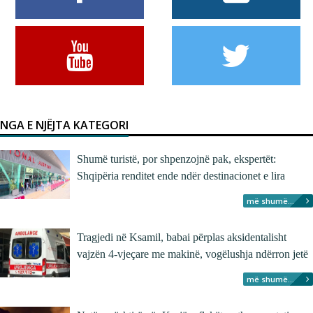
NGA E NJËJTA KATEGORI
Shumë turistë, por shpenzojnë pak, ekspertët:
Shqipëria renditet ende ndër destinacionet e lira
më shumë...
Tragjedi në Ksamil, babai përplas aksidentalisht
vajzën 4-vjeçare me makinë, vogëlushja ndërron jetë
më shumë...