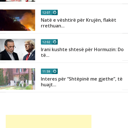
12:07
Natë e vështirë për Krujën, flakët
rrethuan...
12:02
Irani kushte shtesë për Hormuzin: Do
të...
11:59
Interes për “Shtëpinë me gjethe”, të
huajt...