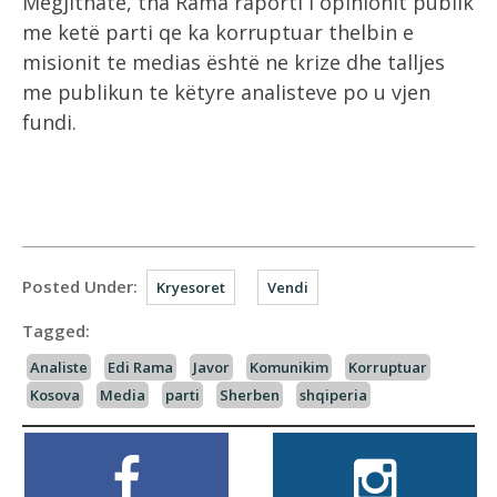
Megjithatë, tha Rama raporti i opinionit publik
me ketë parti qe ka korruptuar thelbin e
misionit te medias është ne krize dhe talljes
me publikun te këtyre analisteve po u vjen
fundi.
Posted Under:
Kryesoret
Vendi
Tagged:
Analiste
Edi Rama
Javor
Komunikim
Korruptuar
Kosova
Media
parti
Sherben
shqiperia