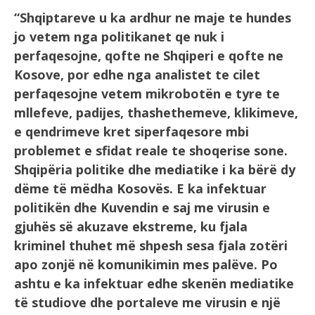
“Shqiptareve u ka ardhur ne maje te hundes
jo vetem nga politikanet qe nuk i
perfaqesojne, qofte ne Shqiperi e qofte ne
Kosove, por edhe nga analistet te cilet
perfaqesojne vetem mikrobotën e tyre te
mllefeve, padijes, thashethemeve, klikimeve,
e qendrimeve kret siperfaqesore mbi
problemet e sfidat reale te shoqerise sone.
Shqipëria politike dhe mediatike i ka bërë dy
dëme të mëdha Kosovës. E ka infektuar
politikën dhe Kuvendin e saj me virusin e
gjuhës së akuzave ekstreme, ku fjala
kriminel thuhet më shpesh sesa fjala zotëri
apo zonjë në komunikimin mes palëve. Po
ashtu e ka infektuar edhe skenën mediatike
të studiove dhe portaleve me virusin e një