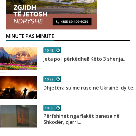
MINUTE PAS MINUTE
10:48
Jeta po i përkëdhel! Këto 3 shenja...
10:22
Dhjetëra sulme ruse në Ukrainë, dy të..
10:06
Përfshihet nga flakët banesa në
Shkodër, zjarri...