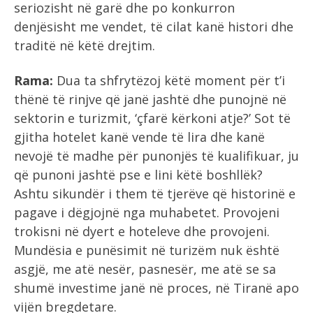
seriozisht në garë dhe po konkurron
denjësisht me vendet, të cilat kanë histori dhe
traditë në këtë drejtim.
Rama:
Dua ta shfrytëzoj këtë moment për t’i
thënë të rinjve që janë jashtë dhe punojnë në
sektorin e turizmit, ‘çfarë kërkoni atje?’ Sot të
gjitha hotelet kanë vende të lira dhe kanë
nevojë të madhe për punonjës të kualifikuar, ju
që punoni jashtë pse e lini këtë boshllëk?
Ashtu sikundër i them të tjerëve që historinë e
pagave i dëgjojnë nga muhabetet. Provojeni
trokisni në dyert e hoteleve dhe provojeni.
Mundësia e punësimit në turizëm nuk është
asgjë, me atë nesër, pasnesër, me atë se sa
shumë investime janë në proces, në Tiranë apo
vijën bregdetare.