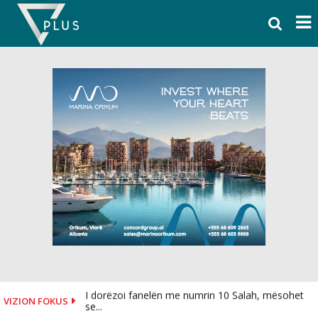
Skip
to
content
I dorëzoi fanelën me numrin 10 Salah, mësohet
VIZION FOKUS
se...