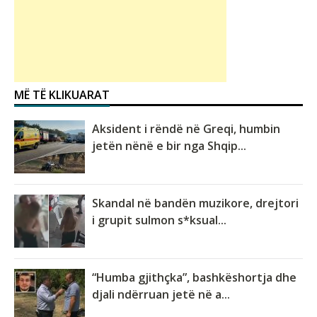
MË TË KLIKUARAT
Aksident i rëndë në Greqi, humbin
jetën nënë e bir nga Shqip...
Skandal në bandën muzikore, drejtori
i grupit sulmon s*ksual...
“Humba gjithçka”, bashkëshortja dhe
djali ndërruan jetë në a...