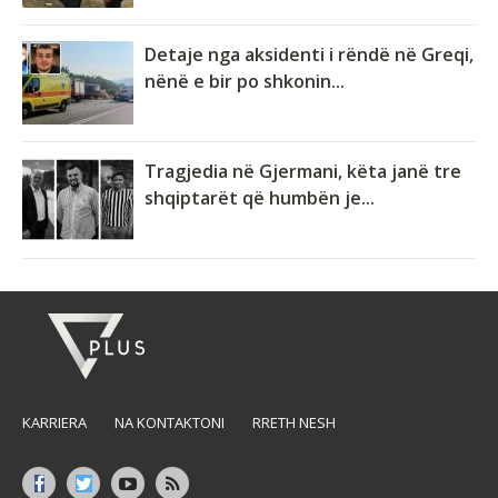
Detaje nga aksidenti i rëndë në Greqi,
nënë e bir po shkonin...
Tragjedia në Gjermani, këta janë tre
shqiptarët që humbën je...
KARRIERA
NA KONTAKTONI
RRETH NESH