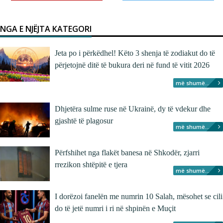
NGA E NJËJTA KATEGORI
Jeta po i përkëdhel! Këto 3 shenja të zodiakut do të
përjetojnë ditë të bukura deri në fund të vitit 2026
më shumë...
Dhjetëra sulme ruse në Ukrainë, dy të vdekur dhe
gjashtë të plagosur
më shumë...
Përfshihet nga flakët banesa në Shkodër, zjarri
rrezikon shtëpitë e tjera
më shumë...
I dorëzoi fanelën me numrin 10 Salah, mësohet se cili
do të jetë numri i ri në shpinën e Muçit