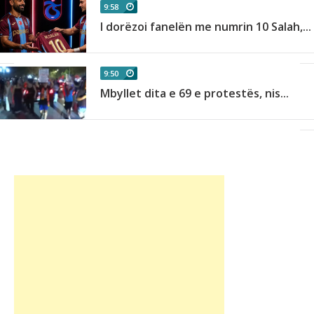
9:58
I dorëzoi fanelën me numrin 10 Salah,...
9:50
Mbyllet dita e 69 e protestës, nis...