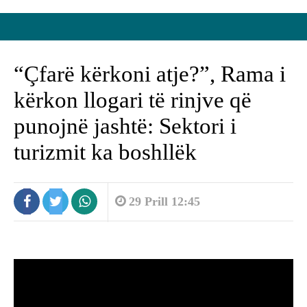
“Çfarë kërkoni atje?”, Rama i
kërkon llogari të rinjve që
punojnë jashtë: Sektori i
turizmit ka boshllëk
29 Prill 12:45