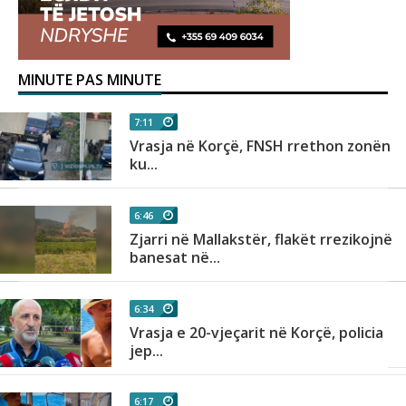
MINUTE PAS MINUTE
7:11
Vrasja në Korçë, FNSH rrethon zonën
ku...
6:46
Zjarri në Mallakstër, flakët rrezikojnë
banesat në...
6:34
Vrasja e 20-vjeçarit në Korçë, policia
jep...
6:17