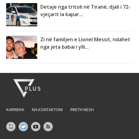
Detaje nga tritoli në Tiranë, djali i 72-
vjeçarit la kapar...
Zi në familjen e Lionel Messit, ndahet
nga jeta babai i ylli...
KARRIERA
NA KONTAKTONI
RRETH NESH