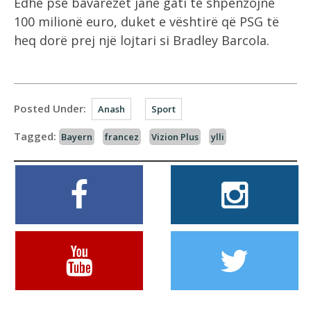
Edhe pse bavarezët janë gati të shpenzojnë
100 milionë euro, duket e vështirë që PSG të
heq dorë prej një lojtari si Bradley Barcola.
Posted Under:
Anash
Sport
Tagged:
Bayern
francez
Vizion Plus
ylli