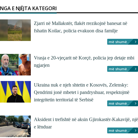
NGA E NJËJTA KATEGORI
Zjarri në Mallakstër, flakët rrezikojnë banesat në
fshatin Koilac, policia evakuon disa familje
më shumë...
Vrasja e 20-vjeçarit në Korçë, policia jep detaje mbi
ngjarjen
më shumë...
Ukraina nuk e njeh shtetin e Kosovës, Zelensky:
Qendrimi jonë mbetet i pandryshuar, respektojmë
integritetin territorial të Serbisë
më shumë...
Aksident i trefishtë në aksin Gjirokastër-Kakavijë, një
e lënduar
më shumë...