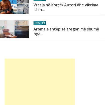
Vrasja në Korçë/ Autori dhe viktima
ishin...
5:55
së
Aroma e shtëpisë tregon më shumë
nga...