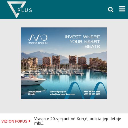
Skip
to
content
Vrasja e 20-vjeçarit në Korçë, policia jep detaje
VIZION FOKUS
mbi...