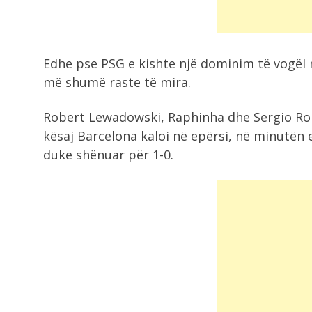
8:11
Salah surprizon me numrin në fanel
10-ta...
Edhe pse PSG e kishte një dominim të vogël n
më shumë raste të mira.
8:06
Zelensky i kërkon NATO-s më shu
ndihmë...
Robert Lewadowski, Raphinha dhe Sergio Rob
kësaj Barcelona kaloi në epërsi, në minutën 
duke shënuar për 1-0.