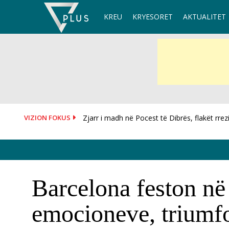
Skip
KREU
KRYESORET
AKTUALITET
to
content
VIZION FOKUS
Shpërthen makina në Tiranë, shkak një defek
Barcelona feston në 
emocioneve, triumf