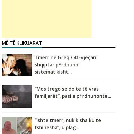
MË TË KLIKUARAT
Tmerr në Greqi/ 41-vjeçari
shqiptar p*rdhunoi
sistematikisht...
“Mos trego se do të të vras
familjarët”, pasi e p*rdhunonte...
“Ishte tmerr, nuk kisha ku të
fshihesha”, u plag...