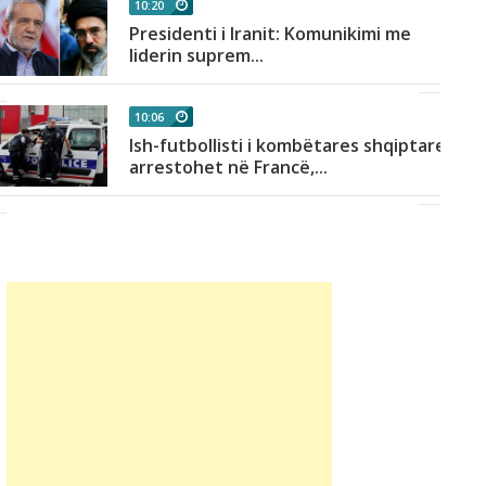
10:20
Presidenti i Iranit: Komunikimi me
liderin suprem...
10:06
Ish-futbollisti i kombëtares shqiptare
arrestohet në Francë,...