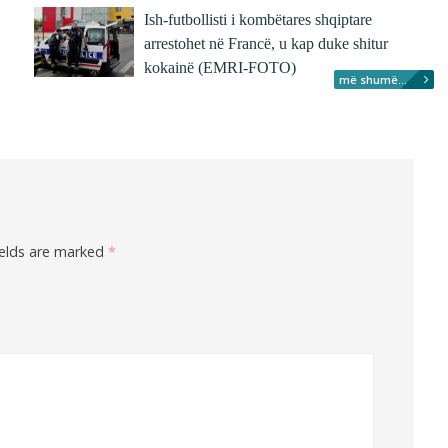
Ish-futbollisti i kombëtares shqiptare
arrestohet në Francë, u kap duke shitur
kokainë (EMRI-FOTO)
më shumë...
ields are marked
*