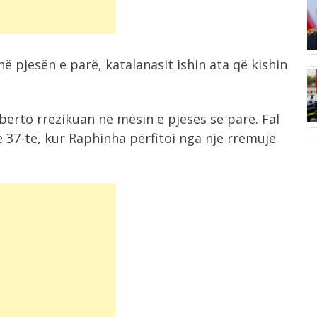
6:44
ë,
Berat Gjimshiti largohet pas 9
sezonesh nga...
ë pjesën e parë, katalanasit ishin ata që kishin
6:24
më
Nënshkruhet Akti i Themelimit dhe
erto rrezikuan në mesin e pjesës së parë. Fal
Statuti i...
e 37-të, kur Raphinha përfitoi nga një rrëmujë