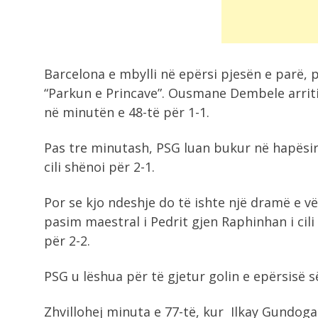
Barcelona e mbylli në epërsi pjesën e parë, po
“Parkun e Princave”. Ousmane Dembele arriti
në minutën e 48-të për 1-1.
Pas tre minutash, PSG luan bukur në hapësira
cili shënoi për 2-1.
Por se kjo ndeshje do të ishte një dramë e vë
pasim maestral i Pedrit gjen Raphinhan i cil
për 2-2.
PSG u lëshua për të gjetur golin e epërsisë s
Zhvillohej minuta e 77-të, kur Ilkay Gundoga