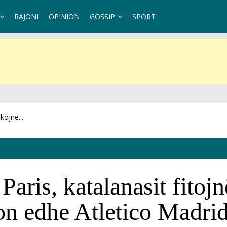
RAJONI
OPINION
GOSSIP
SPORT
t teknik
Paris, katalanasit fito
on edhe Atletico Madri