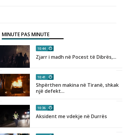
MINUTE PAS MINUTE
10:44
Zjarr i madh në Pocest të Dibrës,...
10:41
Shpërthen makina në Tiranë, shkak
një defekt...
10:36
Aksident me vdekje në Durrës