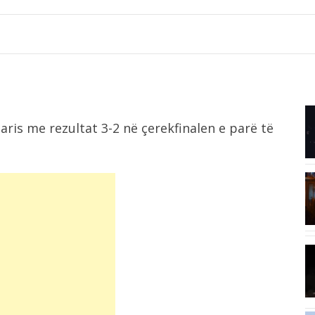
7:51
aris me rezultat 3-2 në çerekfinalen e parë të
e
Pesë ushqime që ndihmojnë në
forcimin e...
7:18
Tifozët duartrokasin gjestin e Muçit
pas transferimit...
7:01
Irani dhe Omani arrijnë marrëveshje
..
për Ngushticën...