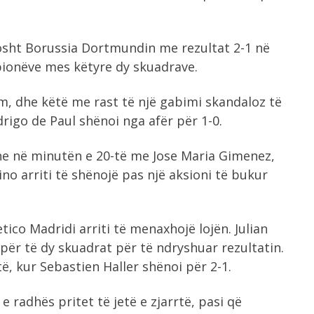
osht Borussia Dortmundin me rezultat 2-1 në
pionëve mes këtyre dy skuadrave.
im, dhe këtë me rast të një gabimi skandaloz të
rigo de Paul shënoi nga afër për 1-0.
he në minutën e 20-të me Jose Maria Gimenez,
no arriti të shënojë pas një aksioni të bukur
ico Madridi arriti të menaxhojë lojën. Julian
për të dy skuadrat për të ndryshuar rezultatin.
ë, kur Sebastien Haller shënoi për 2-1.
 radhës pritet të jetë e zjarrtë, pasi që