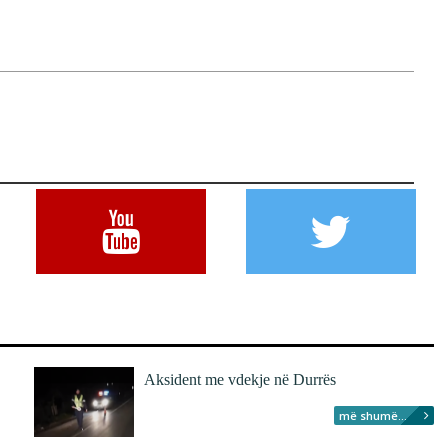
Aksident me vdekje në Durrës
më shumë...