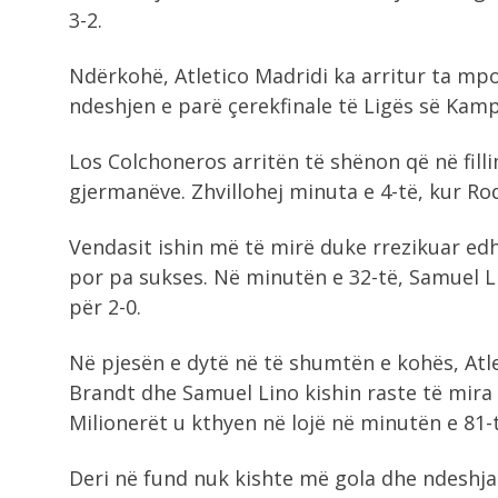
3-2.
Ndërkohë, Atletico Madridi ka arritur ta mp
ndeshjen e parë çerekfinale të Ligës së Kam
Los Colchoneros arritën të shënon që në fill
gjermanëve. Zhvillohej minuta e 4-të, kur Rod
Vendasit ishin më të mirë duke rrezikuar ed
por pa sukses. Në minutën e 32-të, Samuel Li
për 2-0.
Në pjesën e dytë në të shumtën e kohës, Atlet
Brandt dhe Samuel Lino kishin raste të mira 
Milionerët u kthyen në lojë në minutën e 81-t
Deri në fund nuk kishte më gola dhe ndeshja e