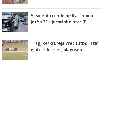
Aksident i rëndë në Itali, humb
jetën 33-vjeçari shqiptar (E...
Tragjike/Rrufeja vret futbollistin
gjatë ndeshjes, plagosen...