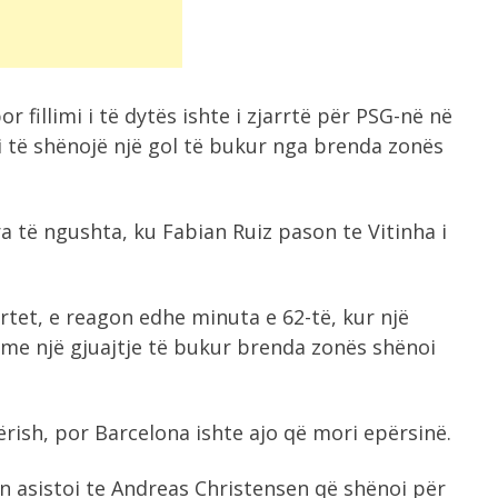
r fillimi i të dytës ishte i zjarrtë për PSG-në në
 të shënojë një gol të bukur nga brenda zonës
 të ngushta, ku Fabian Ruiz pason te Vitinha i
rtet, e reagon edhe minuta e 62-të, kur një
i me një gjuajtje të bukur brenda zonës shënoi
ërish, por Barcelona ishte ajo që mori epërsinë.
n asistoi te Andreas Christensen që shënoi për