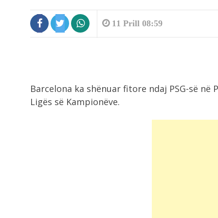
11 Prill 08:59
8:56
Barcelona ka shënuar fitore ndaj PSG-së në P
Zjarri në Rriban, deputeti Jahaj dh
kryebashkiaku...
Ligës së Kampionëve.
8:56
I nxehti ekstrem, shënohen
temperatura rekord në...
8:37
Tunel i fshehtë nën kufirin e BE-së,.