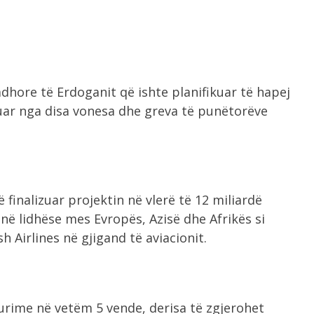
dhore të Erdoganit që ishte planifikuar të hapej
uar nga disa vonesa dhe greva të punëtorëve
 finalizuar projektin në vlerë të 12 miliardë
onë lidhëse mes Evropës, Azisë dhe Afrikës si
h Airlines në gjigand të aviacionit.
turime në vetëm 5 vende, derisa të zgjerohet