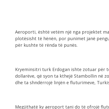
Aeroporti, është vetëm një nga projektet ma
plotësisht të hënën, por punimet janë peng
për kushte të rënda të punës.
Kryeminsitri turk Erdogan ishte zotuar për të
dollarëve, që syon ta kthejë Stambollin në z
dhe ta shndërrojë linjën e fluturimeve, Turkis
Megjithatë ky aeroport tani do të ofrojë flu