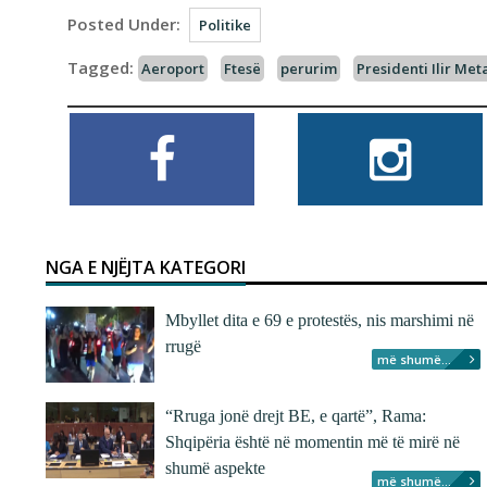
Posted Under:
Politike
Tagged:
Aeroport
Ftesë
perurim
Presidenti Ilir Met
NGA E NJËJTA KATEGORI
Mbyllet dita e 69 e protestës, nis marshimi në
rrugë
më shumë...
“Rruga jonë drejt BE, e qartë”, Rama:
Shqipëria është në momentin më të mirë në
shumë aspekte
më shumë...