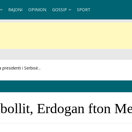
RAJONI
OPINION
GOSSIP
SPORT
ambollit, Erdogan fton M