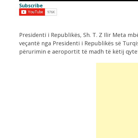
Subscribe
8:23
Termometri prek 40°C në Tiranë,
“përvëlohen” Elbasani...
Presidenti i Republikës, Sh. T. Z Ilir Meta m
8:20
veçantë nga Presidenti i Republikës së Turq
Prej 5 ditësh nën pushtimin e
përurimin e aeroportit të madh të këtij qytet
flakëve,...
8:02
Horoskopi për ditën e sotme, 8
Gusht...
10:48
Jeta po i përkëdhel! Këto 3 shenja..