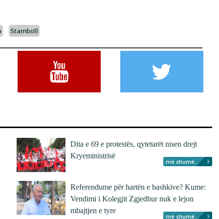
a
Stamboll
Dita e 69 e protestës, qytetarët nisen drejt
Kryeministrisë
më shumë...
Referendume për hartën e bashkive? Kume:
Vendimi i Kolegjit Zgjedhur nuk e lejon
mbajtjen e tyre
më shumë...