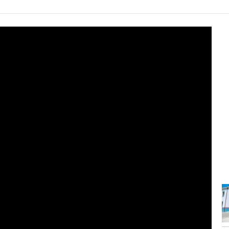
10:22
-
Dhjetëra sulme ruse në Ukrainë, dy
të...