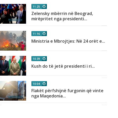
11:25
Zelensky mbërrin në Beograd,
mirëpritet nga presidenti...
11:16
Ministria e Mbrojtjes: Në 24 orët e...
10:39
Kush do të jetë presidenti i ri...
10:04
Flakët përfshijnë furgonin që vinte
nga Maqedonia...