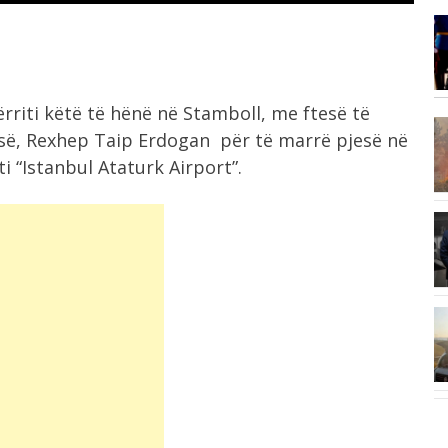
10:06
Përfshihet nga flakët banesa në
Shkodër, zjarri...
bërriti këtë të hënë në Stamboll, me ftesë të
9:58
isë, Rexhep Taip Erdogan për të marrë pjesë në
I dorëzoi fanelën me numrin 10
i “Istanbul Ataturk Airport”.
Salah,...
9:50
Mbyllet dita e 69 e protestës, nis...
9:42
Qëndrimi ulur për shumë orë mund
.
të...