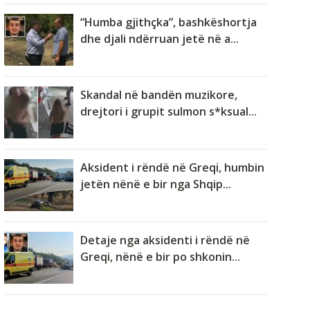
“Humba gjithçka”, bashkëshortja
dhe djali ndërruan jetë në a...
Skandal në bandën muzikore,
drejtori i grupit sulmon s*ksual...
Aksident i rëndë në Greqi, humbin
jetën nënë e bir nga Shqip...
Detaje nga aksidenti i rëndë në
Greqi, nënë e bir po shkonin...