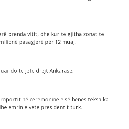
rë brenda vitit, dhe kur të gjitha zonat të
milionë pasagjerë për 12 muaj.
uar do të jetë drejt Ankarasë.
eroportit në ceremoninë e së hënës teksa ka
e emrin e vete presidentit turk.