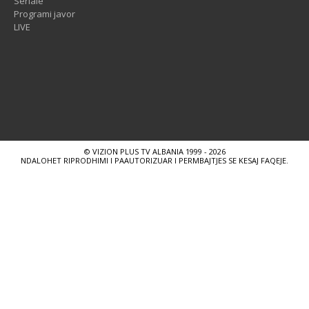
Seriale
Programi javor
LIVE
© VIZION PLUS TV ALBANIA 1999 - 2026
NDALOHET RIPRODHIMI I PAAUTORIZUAR I PERMBAJTJES SE KESAJ FAQEJE.