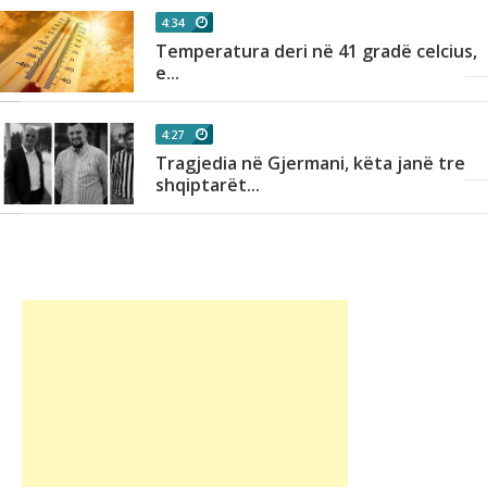
4:34
Temperatura deri në 41 gradë celcius,
e...
4:27
Tragjedia në Gjermani, këta janë tre
shqiptarët...