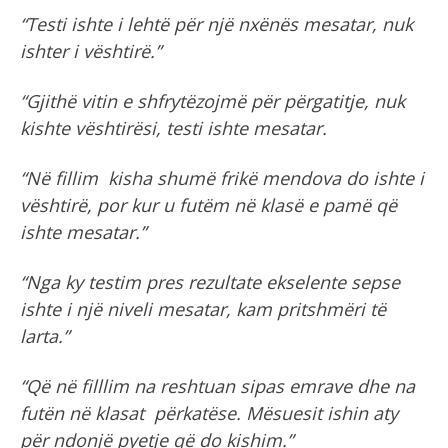
“Testi ishte i lehtë për një nxënës mesatar, nuk
ishter i vështirë.”
“Gjithë vitin e shfrytëzojmë për përgatitje, nuk
kishte vështirësi, testi ishte mesatar.
“Në fillim kisha shumë frikë mendova do ishte i
vështirë, por kur u futëm në klasë e pamë që
ishte mesatar.”
“Nga ky testim pres rezultate ekselente sepse
ishte i një niveli mesatar, kam pritshmëri të
larta.”
“Që në filllim na reshtuan sipas emrave dhe na
futën në klasat përkatëse. Mësuesit ishin aty
për ndonjë pyetje që do kishim.”