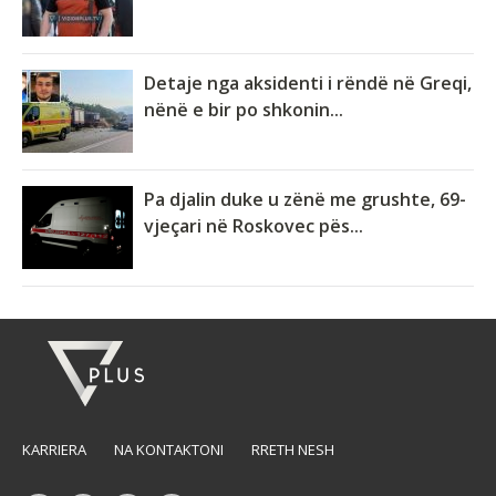
Detaje nga aksidenti i rëndë në Greqi,
nënë e bir po shkonin...
Pa djalin duke u zënë me grushte, 69-
vjeçari në Roskovec pës...
KARRIERA
NA KONTAKTONI
RRETH NESH