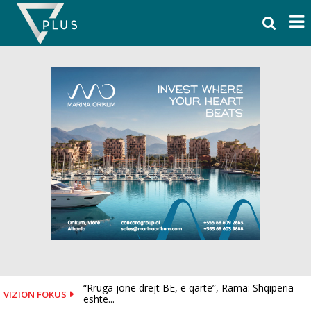
Skip
to
content
“Rruga jonë drejt BE, e qartë”, Rama: Shqipëria
VIZION FOKUS
është...