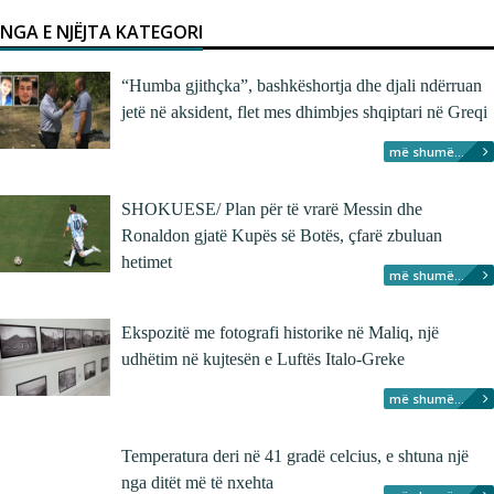
NGA E NJËJTA KATEGORI
“Humba gjithçka”, bashkëshortja dhe djali ndërruan
jetë në aksident, flet mes dhimbjes shqiptari në Greqi
më shumë...
SHOKUESE/ Plan për të vrarë Messin dhe
Ronaldon gjatë Kupës së Botës, çfarë zbuluan
hetimet
më shumë...
Ekspozitë me fotografi historike në Maliq, një
udhëtim në kujtesën e Luftës Italo-Greke
më shumë...
Temperatura deri në 41 gradë celcius, e shtuna një
nga ditët më të nxehta