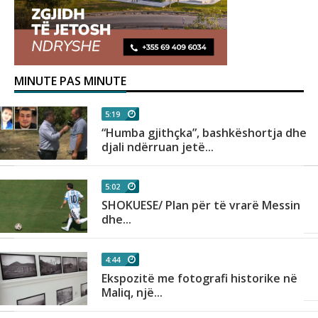
MINUTE PAS MINUTE
5:19
“Humba gjithçka”, bashkëshortja dhe
djali ndërruan jetë...
5:02
SHOKUESE/ Plan për të vrarë Messin
dhe...
4:44
n
Ekspozitë me fotografi historike në
Maliq, një...