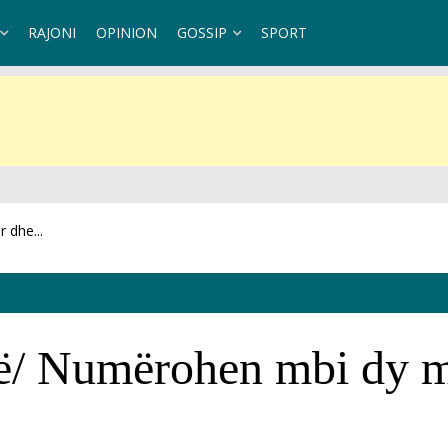
RAJONI
OPINION
GOSSIP
SPORT
 dhe...
et se...
/ Numërohen mbi dy mij