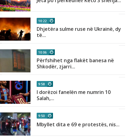
Jeta po i përkëdhel! Këto 3 shenja...
10:22
Dhjetëra sulme ruse në Ukrainë, dy
të...
10:06
Përfshihet nga flakët banesa në
Shkodër, zjarri...
9:58
I dorëzoi fanelën me numrin 10
Salah,...
9:50
Mbyllet dita e 69 e protestës, nis...