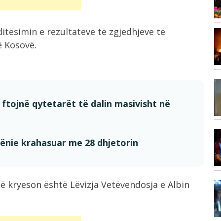
100 të...
itësimin e rezultateve të zgjedhjeve të
Vizita e tij e parë në Serbi,...
7:17
ë Kosovë.
,
7:14
Çfarë ndodh nëse Kuvendi i Kosovës
 ftojnë qytetarët të dalin masivisht në
nuk...
6:58
rënie krahasuar me 28 dhjetorin
“Sheiku i kombëtares”, zbulohet
er
shuma e madhe...
ë kryeson është Lëvizja Vetëvendosja e Albin
6:57
Zjarr i madh pranë Borizanës, flakët
përfshijnë...