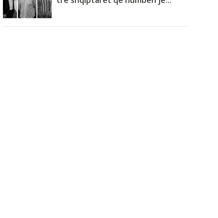
tre shqiptarët që humbën je...