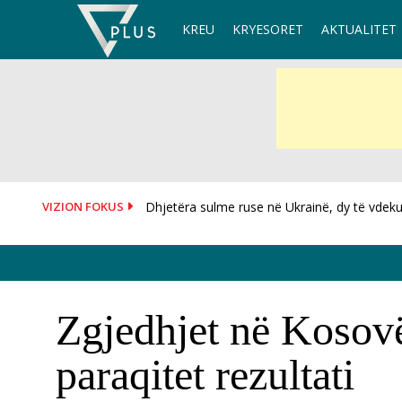
Skip
KREU
KRYESORET
AKTUALITET
to
content
VIZION FOKUS
Dhjetëra sulme ruse në Ukrainë, dy të vdekur
I dorëzoi fanelën me numrin 10 Salah, mësoh
Zgjedhjet në Kosovë
paraqitet rezultati