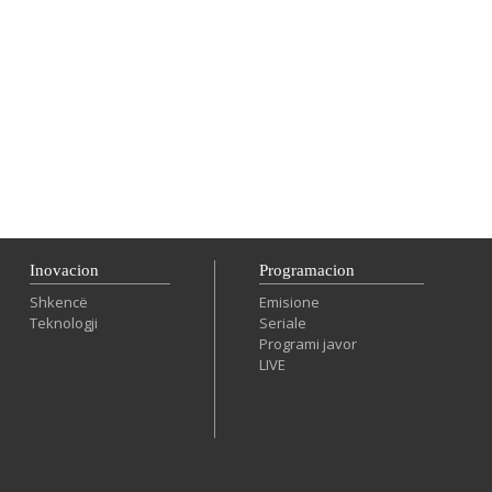
Inovacion
Programacion
Shkencë
Emisione
Teknologji
Seriale
Programi javor
LIVE