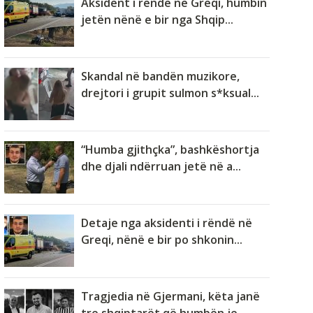
Aksident i rëndë në Greqi, humbin
jetën nënë e bir nga Shqip...
Skandal në bandën muzikore,
drejtori i grupit sulmon s*ksual...
“Humba gjithçka”, bashkëshortja
dhe djali ndërruan jetë në a...
Detaje nga aksidenti i rëndë në
Greqi, nënë e bir po shkonin...
Tragjedia në Gjermani, këta janë