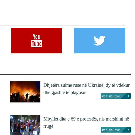
Dhjetëra sulme ruse në Ukrainë, dy të vdekur
dhe gjashtë të plagosur
më shumë...
Mbyllet dita e 69 e protestës, nis marshimi në
rrugë
më shumë...