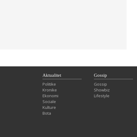
Aktualitet
Gossip
Politike
Gossip
Kronike
Showbiz
Ekonomi
Lifestyle
Sociale
Kulture
Bota