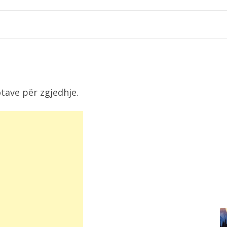
tave për zgjedhje.
7:48
Përmbytje në Indi, raportohet për