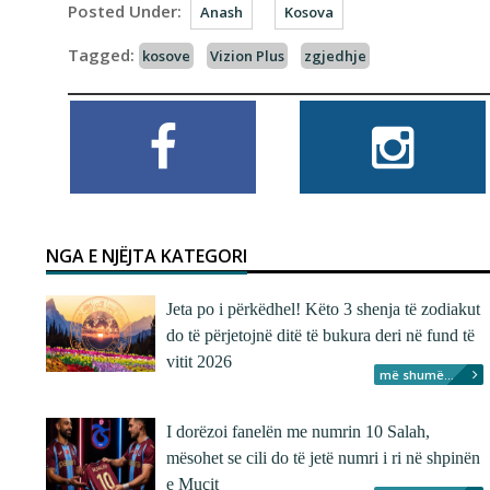
Posted Under:
Anash
Kosova
Tagged:
kosove
Vizion Plus
zgjedhje
NGA E NJËJTA KATEGORI
Jeta po i përkëdhel! Këto 3 shenja të zodiakut
do të përjetojnë ditë të bukura deri në fund të
vitit 2026
më shumë...
I dorëzoi fanelën me numrin 10 Salah,
mësohet se cili do të jetë numri i ri në shpinën
e Muçit