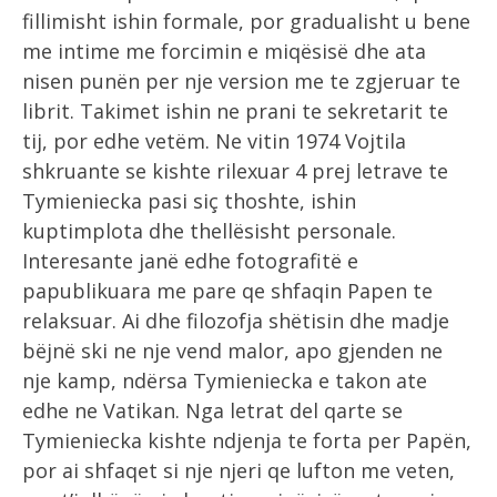
fillimisht ishin formale, por gradualisht u bene
me intime me forcimin e miqësisë dhe ata
nisen punën per nje version me te zgjeruar te
librit. Takimet ishin ne prani te sekretarit te
tij, por edhe vetëm. Ne vitin 1974 Vojtila
shkruante se kishte rilexuar 4 prej letrave te
Tymieniecka pasi siç thoshte, ishin
kuptimplota dhe thellësisht personale.
Interesante janë edhe fotografitë e
papublikuara me pare qe shfaqin Papen te
relaksuar. Ai dhe filozofja shëtisin dhe madje
bëjnë ski ne nje vend malor, apo gjenden ne
nje kamp, ndërsa Tymieniecka e takon ate
edhe ne Vatikan. Nga letrat del qarte se
Tymieniecka kishte ndjenja te forta per Papën,
por ai shfaqet si nje njeri qe lufton me veten,