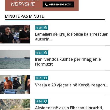
MINUTE PAS MINUTE
9:29
Lamallari në Krujë: Policia ka arrestuar
autorin...
9:17
Irani vendos kushte për rihapjen e
Hormuzit
8:51
Vrasja e 20 vjeçarit në Korçë, reagon...
8:24
Aksident në aksin Elbasan-Librazhd,
.