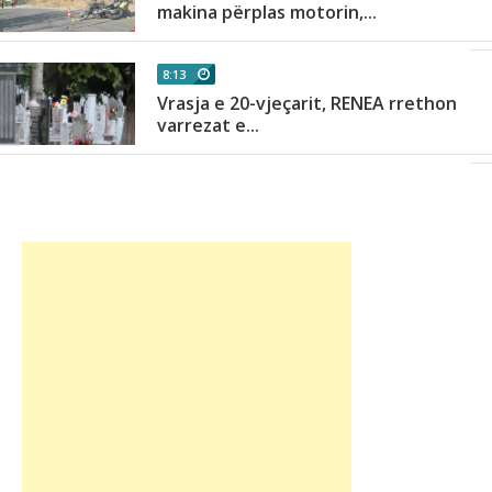
makina përplas motorin,...
8:13
Vrasja e 20-vjeçarit, RENEA rrethon
varrezat e...