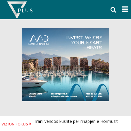
Skip
to
content
Irani vendos kushte për rihapjen e Hormuzit
VIZION FOKUS