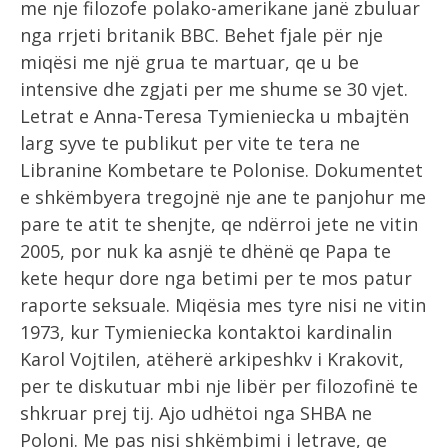
me nje filozofe polako-amerikane janë zbuluar
nga rrjeti britanik BBC.
Behet fjale për nje
miqësi me një grua te martuar, qe u be
intensive dhe zgjati per me shume se 30 vjet.
Letrat e Anna-Teresa Tymieniecka u mbajtën
larg syve te publikut per vite te tera ne
Libranine Kombetare te Polonise. Dokumentet
e shkëmbyera tregojnë nje ane te panjohur me
pare te atit te shenjte, qe ndërroi jete ne vitin
2005, por nuk ka asnjë te dhënë qe Papa te
kete hequr dore nga betimi per te mos patur
raporte seksuale. Miqësia mes tyre nisi ne vitin
1973, kur Tymieniecka kontaktoi kardinalin
Karol Vojtilen, atëherë arkipeshkv i Krakovit,
per te diskutuar mbi nje libër per filozofinë te
shkruar prej tij. Ajo udhëtoi nga SHBA ne
Poloni. Me pas nisi shkëmbimi i letrave, qe