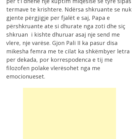
per t’i dhënë nje kuptim miqësisë se tyre sipas
termave te krishtere. Ndërsa shkruante se nuk
gjente përgjigje per fjalët e saj, Papa e
përshkruante ate si dhurate nga zoti dhe siç
shkruan i kishte dhuruar asaj nje send me
vlere, nje varëse. Gjon Pali II ka pasur disa
mikesha femra me te cilat ka shkëmbyer letra
per dekada, por korrespodenca e tij me
filozofen polake vlerësohet nga me
emocionueset.