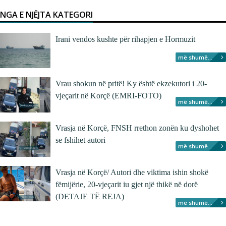
NGA E NJËJTA KATEGORI
Irani vendos kushte për rihapjen e Hormuzit
më shumë...
Vrau shokun në pritë! Ky është ekzekutori i 20-
vjeçarit në Korçë (EMRI-FOTO)
më shumë...
Vrasja në Korçë, FNSH rrethon zonën ku dyshohet
se fshihet autori
më shumë...
Vrasja në Korçë/ Autori dhe viktima ishin shokë
fëmijërie, 20-vjeçarit iu gjet një thikë në dorë
(DETAJE TË REJA)
më shumë...