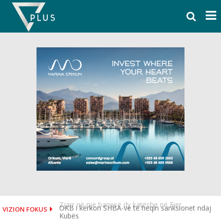
Skip
to
content
OKB i kërkon SHBA-ve të heqin sanksionet ndaj
VIZION FOKUS
Kubës