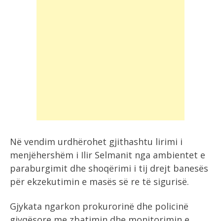
Në vendim urdhërohet gjithashtu lirimi i
menjëhershëm i Ilir Selmanit nga ambientet e
paraburgimit dhe shoqërimi i tij drejt banesës
për ekzekutimin e masës së re të sigurisë.
Gjykata ngarkon prokurorinë dhe policinë
gjyqësore me zbatimin dhe monitorimin e