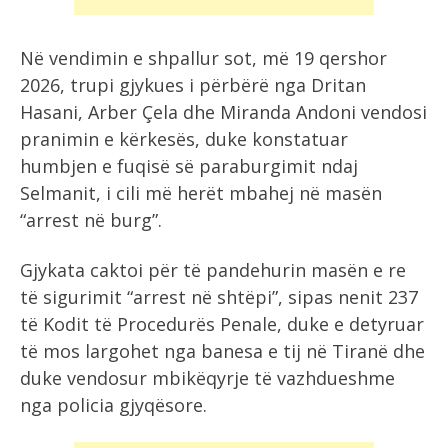
Në vendimin e shpallur sot, më 19 qershor
2026, trupi gjykues i përbërë nga Dritan
Hasani, Arber Çela dhe Miranda Andoni vendosi
pranimin e kërkesës, duke konstatuar
humbjen e fuqisë së paraburgimit ndaj
Selmanit, i cili më herët mbahej në masën
“arrest në burg”.
Gjykata caktoi për të pandehurin masën e re
të sigurimit “arrest në shtëpi”, sipas nenit 237
të Kodit të Procedurës Penale, duke e detyruar
të mos largohet nga banesa e tij në Tiranë dhe
duke vendosur mbikëqyrje të vazhdueshme
nga policia gjyqësore.