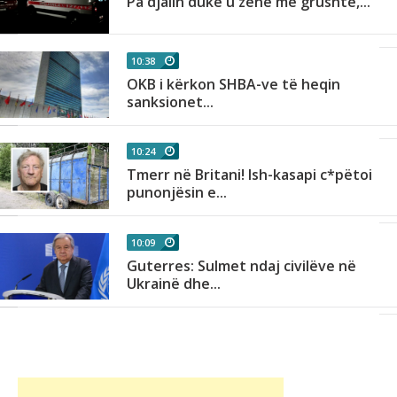
Pa djalin duke u zënë me grushte,...
10:38
OKB i kërkon SHBA-ve të heqin
sanksionet...
10:24
Tmerr në Britani! Ish-kasapi c*pëtoi
punonjësin e...
10:09
Guterres: Sulmet ndaj civilëve në
Ukrainë dhe...