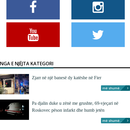
NGA E NJËJTA KATEGORI
Zjarr në një banesë dy katëshe në Fier
më shumë...
Pa djalin duke u zënë me grushte, 69-vjeçari në
Roskovec pëson infarkt dhe humb jetën
më shumë...