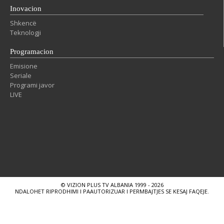
Inovacion
Shkencë
Teknologji
Programacion
Emisione
Seriale
Programi javor
LIVE
© VIZION PLUS TV ALBANIA 1999 - 2026
NDALOHET RIPRODHIMI I PAAUTORIZUAR I PERMBAJTJES SE KESAJ FAQEJE.