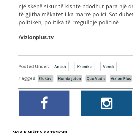
një skenë sikur të kishte ndodhur para një d
të gjitha mëkatet i ka marrë polici. Sot duhe
politikën, politika të rregullojë policinë.
/vizionplus.tv
Posted Under:
Anash
Kronike
Vendi
Tagged:
Efektivi
Humbi jeten
Quo Vadis
Vizion Plus
NGA E NJËJTA KATEGORI