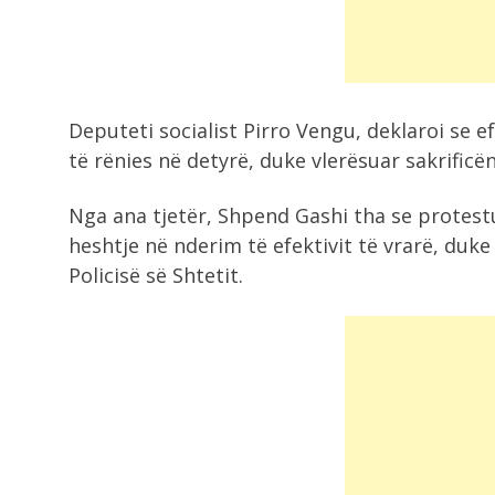
temperatura të...
8:02
Flakët shkrumbojnë Malin e Krujës,
Deputeti socialist Pirro Vengu, deklaroi se e
operacioni nuk...
të rënies në detyrë, duke vlerësuar sakrificën
11:38
Nga ana tjetër, Shpend Gashi tha se protest
Situatë alarmante në Krujë, Lamalla
heshtje në nderim të efektivit të vrarë, duk
dhe Nufi...
Policisë së Shtetit.
11:13
Arrestohet vrasësi i 20 vjeçarit në
Korçë
10:54
Situata jashtë kontrollit nga zjarre
në Krujë,...