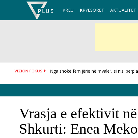
Skip
KREU
KRYESORET
AKTUALITET
to
content
VIZION FOKUS
“Betejë e jashtëzakonshme”, Rama për zjarrin
Vrasja e efektivit n
Shkurti: Enea Mekol