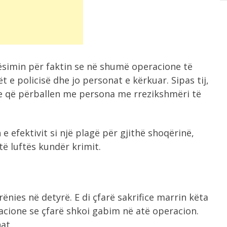
tësimin për faktin se në shumë operacione të
t e policisë dhe jo personat e kërkuar. Sipas tij,
ave që përballen me persona me rrezikshmëri të
e efektivit si një plagë për gjithë shoqërinë,
të luftës kundër krimit.
ënies në detyrë. E di çfarë sakrifice marrin këta
acione se çfarë shkoi gabim në atë operacion.
at.