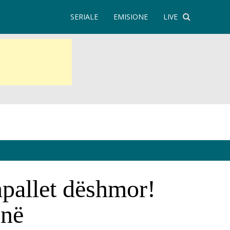
SERIALE
EMISIONE
LIVE
hpallet dëshmor!
onë