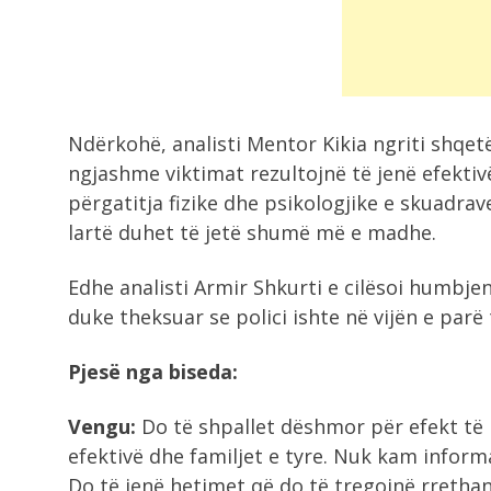
Ndërkohë, analisti Mentor Kikia ngriti shqe
ngjashme viktimat rezultojnë të jenë efektivë
përgatitja fizike dhe psikologjike e skuadr
lartë duhet të jetë shumë më e madhe.
Edhe analisti Armir Shkurti e cilësoi humbjen 
duke theksuar se polici ishte në vijën e parë 
Pjesë nga biseda:
Vengu:
Do të shpallet dëshmor për efekt të r
efektivë dhe familjet e tyre. Nuk kam inform
Do të jenë hetimet që do të tregojnë rrethan