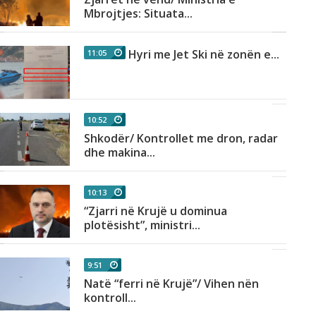
Mbrojtjes: Situata...
Hyri me Jet Ski në zonën e...
11:05
10:52
Shkodër/ Kontrollet me dron, radar
dhe makina...
10:13
“Zjarri në Krujë u dominua
plotësisht”, ministri...
9:51
Natë “ferri në Krujë”/ Vihen nën
kontroll...