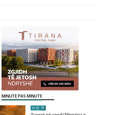
MINUTE PAS MINUTE
11:15
Zjarret në vend/ Ministria e