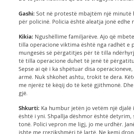
Gashi:
Sot në protestë mbajtëm një minutë he
për policinë. Policia është aleatja jonë edhe
Kikia:
Ngushëllime familjarëve. Ajo që mbetet
tilla operacione viktima është nga radhët e po
mungesës së përgatitjes për të tilla ndërhyr
të tilla operacione duhet të jenë të përgatitu
Sepse ai që i ka shpëtuar disa operacioneve
armë. Nuk shkohet ashtu, trokit te dera. Kët
me njerëz të këqij do të ketë gjithmonë. Dh
gjë.
Shkurti:
Ka humbur jetën jo vetëm një djalë i r
është i yni. Shpallja dëshmor është detyrim,
tonë. Polici vepron me ligj, jo me urdhër. Jan
ishte me rrezikshmëri të lartë. Ne kemi dronë