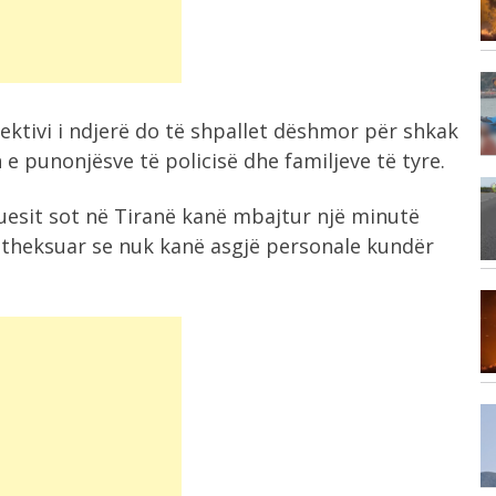
ndikon drejtpërdrejt në...
10:33
Prej dy vitesh në kërkim nga SPAK,...
fektivi i ndjerë do të shpallet dëshmor për shkak
 e punonjësve të policisë dhe familjeve të tyre.
10:29
uesit sot në Tiranë kanë mbajtur një minutë
Arrestohet 73 vjeçari në Krujë,
ri
akuzohet për...
e theksuar se nuk kanë asgjë personale kundër
10:14
A mund të ndikojnë ëndrrat në
gjendjen...
9:43
Aksident i trefishtë në Gjirokastër
t