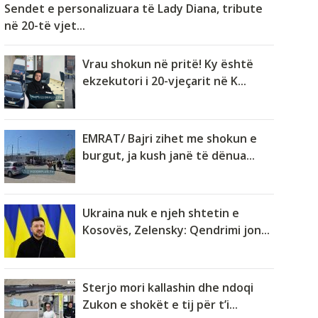
Sendet e personalizuara të Lady Diana, tribute
në 20-të vjet...
Vrau shokun në pritë! Ky është
ekzekutori i 20-vjeçarit në K...
EMRAT/ Bajri zihet me shokun e
burgut, ja kush janë të dënua...
Ukraina nuk e njeh shtetin e
Kosovës, Zelensky: Qendrimi jon...
Sterjo mori kallashin dhe ndoqi
Zukon e shokët e tij për t’i...