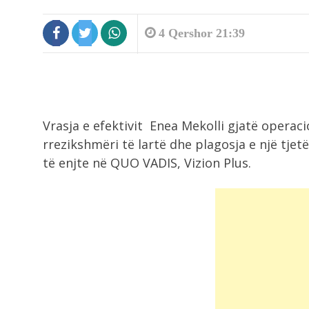
4 Qershor 21:39
Vrasja e efektivit Enea Mekolli gjatë operaci
rrezikshmëri të lartë dhe plagosja e një tjetë
të enjte në QUO VADIS, Vizion Plus.
8:17
Parashikimi i motit/ Kthjellime dhe