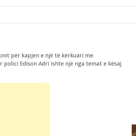
onit për kapjen e një të kërkuari me
r polici Edison Adri ishte një nga temat e kësaj
10:47
Çfarë konsumojmë në mbrëmje