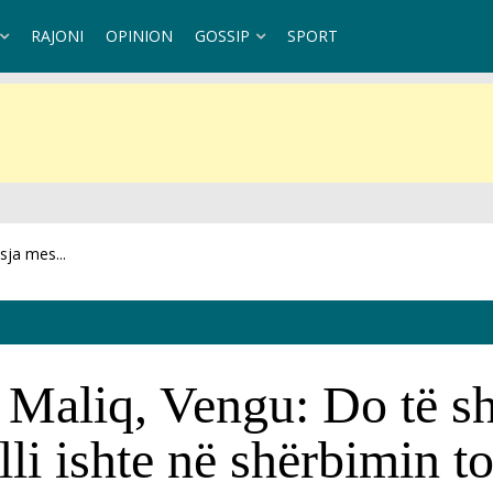
RAJONI
OPINION
GOSSIP
SPORT
 në Krujë: Bilanci...
ë Maliq, Vengu: Do të s
li ishte në shërbimin t