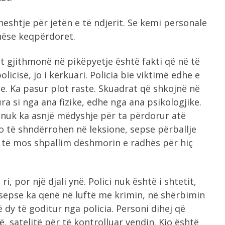
shtje për jetën e të ndjerit. Se kemi personale
 nëse keqpërdoret.
 gjithmonë në pikëpyetje është fakti që në të
licisë, jo i kërkuari. Policia bie viktimë edhe e
je. Ka pasur plot raste. Skuadrat që shkojnë në
ra si nga ana fizike, edhe nga ana psikologjike.
, nuk ka asnjë mëdyshje për ta përdorur atë
o të shndërrohen në leksione, sepse përballje
e të mos shpallim dëshmorin e radhës për hiç
i, por një djali ynë. Polici nuk është i shtetit,
 sepse ka qenë në luftë me krimin, në shërbimin
ë dy të goditur nga policia. Personi dihej që
, satelitë për të kontrolluar vendin. Kjo është