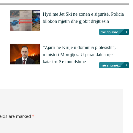
Hyri me Jet Ski në zonën e sigurisë, Policia
bllokon mjetin dhe gjobit drejtuesin
më shumë...
“Zjarri në Krujë u dominua plotësisht”,
ministri i Mbrojtjes: U parandalua një
katastrofë e mundshme
më shumë...
ields are marked
*