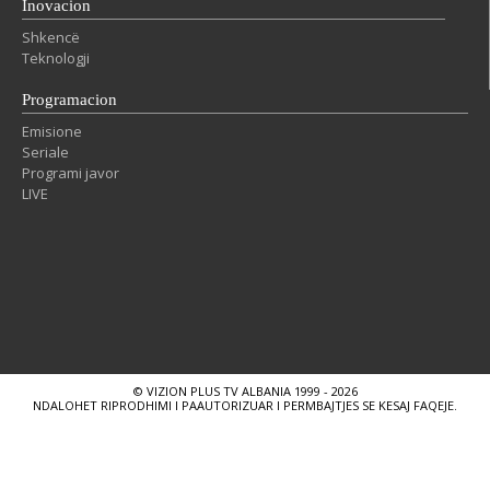
Inovacion
Shkencë
Teknologji
Programacion
Emisione
Seriale
Programi javor
LIVE
© VIZION PLUS TV ALBANIA 1999 - 2026
NDALOHET RIPRODHIMI I PAAUTORIZUAR I PERMBAJTJES SE KESAJ FAQEJE.