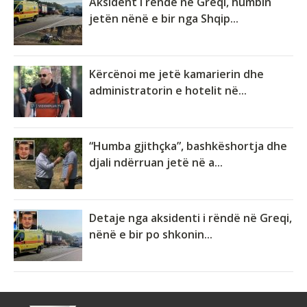
Aksident i rëndë në Greqi, humbin
jetën nënë e bir nga Shqip...
Kërcënoi me jetë kamarierin dhe
administratorin e hotelit në...
“Humba gjithçka”, bashkëshortja dhe
djali ndërruan jetë në a...
Detaje nga aksidenti i rëndë në Greqi,
nënë e bir po shkonin...