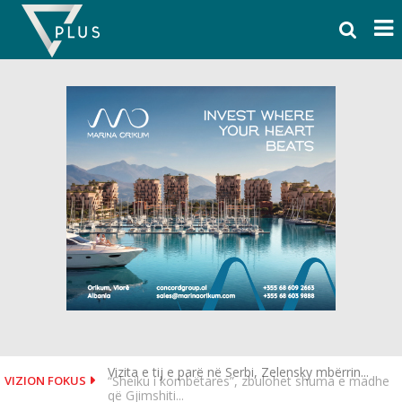
Skip
to
content
“Sheiku i kombëtares”, zbulohet shuma e madhe
VIZION FOKUS
që Gjimshiti...