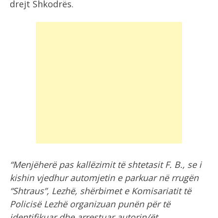
drejt Shkodrës.
“Menjëherë pas kallëzimit të shtetasit F. B., se i
kishin vjedhur automjetin e parkuar në rrugën
“Shtraus”, Lezhë, shërbimet e Komisariatit të
Policisë Lezhë organizuan punën për të
identifikuar dhe arrestuar autorin/ët.