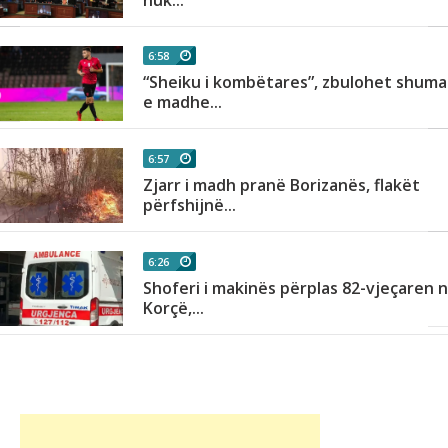
6:58
“Sheiku i kombëtares”, zbulohet shuma
e madhe...
6:57
Zjarr i madh pranë Borizanës, flakët
përfshijnë...
6:26
Shoferi i makinës përplas 82-vjeçaren 
Korçë,...