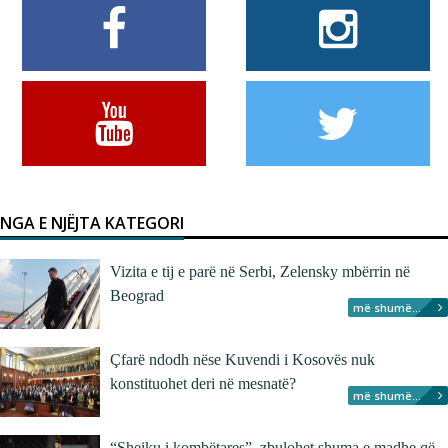
NGA E NJËJTA KATEGORI
Vizita e tij e parë në Serbi, Zelensky mbërrin në
Beograd
më shumë...
Çfarë ndodh nëse Kuvendi i Kosovës nuk
konstituohet deri në mesnatë?
më shumë...
“Sheiku i kombëtares”, zbulohet shuma e madhe që