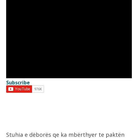
Subscribe
Stuhia e dëborës qe ka mbërthyer te paktën