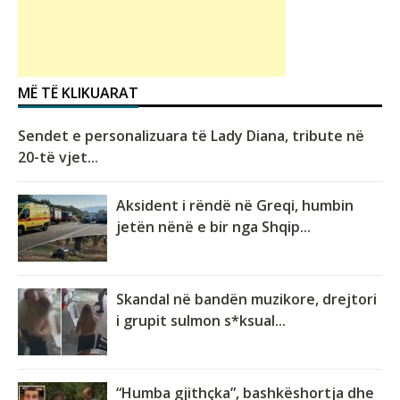
MË TË KLIKUARAT
Sendet e personalizuara të Lady Diana, tribute në
20-të vjet...
Aksident i rëndë në Greqi, humbin
jetën nënë e bir nga Shqip...
Skandal në bandën muzikore, drejtori
i grupit sulmon s*ksual...
“Humba gjithçka”, bashkëshortja dhe