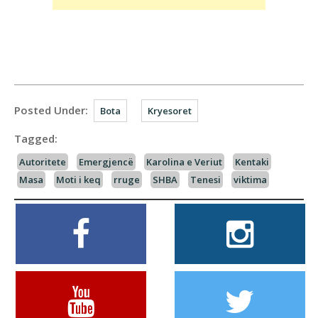
Posted Under:
Bota
Kryesoret
Tagged:
Autoritete
Emergjencë
Karolina e Veriut
Kentaki
Masa
Moti i keq
rruge
SHBA
Tenesi
viktima