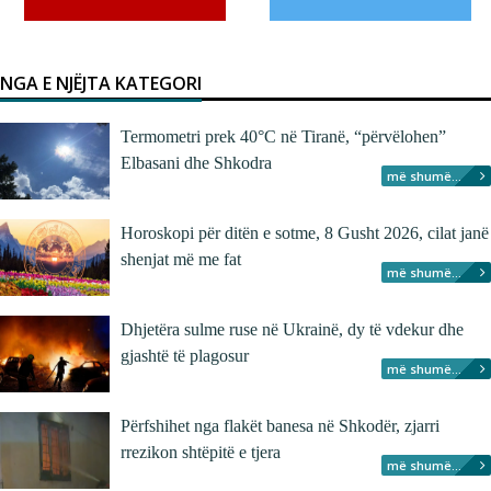
NGA E NJËJTA KATEGORI
Termometri prek 40°C në Tiranë, “përvëlohen”
Elbasani dhe Shkodra
më shumë...
Horoskopi për ditën e sotme, 8 Gusht 2026, cilat janë
shenjat më me fat
më shumë...
Dhjetëra sulme ruse në Ukrainë, dy të vdekur dhe
gjashtë të plagosur
më shumë...
Përfshihet nga flakët banesa në Shkodër, zjarri
rrezikon shtëpitë e tjera
më shumë...