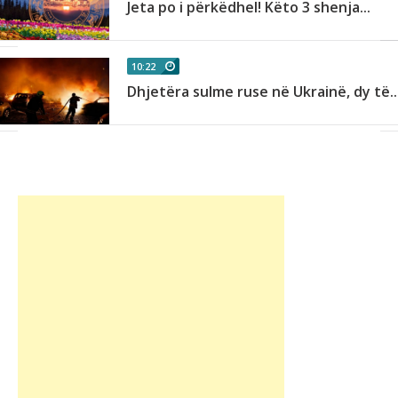
Jeta po i përkëdhel! Këto 3 shenja...
10:22
Dhjetëra sulme ruse në Ukrainë, dy të..