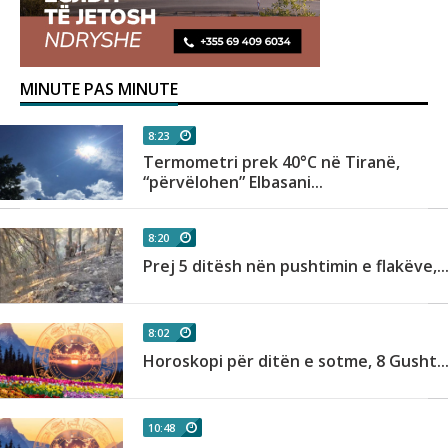
MINUTE PAS MINUTE
8:23
sa
Termometri prek 40°C në Tiranë,
“përvëlohen” Elbasani...
8:20
Prej 5 ditësh nën pushtimin e flakëve,..
8:02
.
Horoskopi për ditën e sotme, 8 Gusht..
10:48