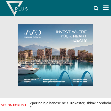
Skip
to
content
Zjarr në një banesë në Gjirokastër, shkak bombola
VIZION FOKUS
e...