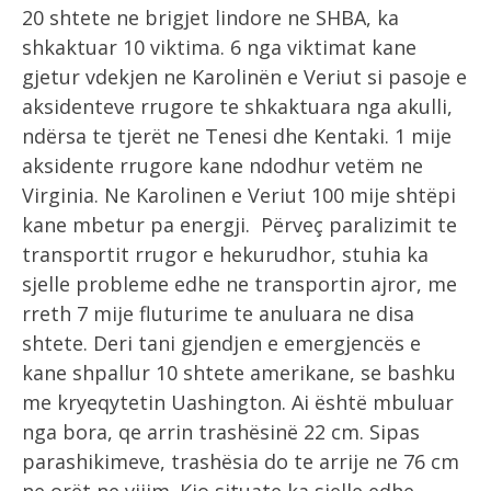
20 shtete ne brigjet lindore ne SHBA, ka
shkaktuar 10 viktima.
6 nga viktimat kane
gjetur vdekjen ne Karolinën e Veriut si pasoje e
aksidenteve rrugore te shkaktuara nga akulli,
ndërsa te tjerët ne Tenesi dhe Kentaki. 1 mije
aksidente rrugore kane ndodhur vetëm ne
Virginia. Ne Karolinen e Veriut 100 mije shtëpi
kane mbetur pa energji. Përveç paralizimit te
transportit rrugor e hekurudhor, stuhia ka
sjelle probleme edhe ne transportin ajror, me
rreth 7 mije fluturime te anuluara ne disa
shtete. Deri tani gjendjen e emergjencës e
kane shpallur 10 shtete amerikane, se bashku
me kryeqytetin Uashington. Ai është mbuluar
nga bora, qe arrin trashësinë 22 cm. Sipas
parashikimeve, trashësia do te arrije ne 76 cm