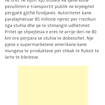
ne orët ne vijim. Kjo situate ka sjelle edhe
pezullimin e transportit publik ne kryeqytet
përgjatë gjithë fundjavës. Autoritetet kane
paralajmëruar 85 milionë njerëz per rrezikun
nga stuhia dhe qe te shmangin udhëtimet.
Pritet qe shpejtësia e erës te arrije deri ne 80
km ore përpara se stuhia te dobësohet. Nje
pjese e supermarketeve amerikane kane
mungesa te produkteve për shkak te fluksit te
larte te blerësve.