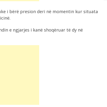
uke i bërë presion deri në momentin kur situata
icinë.
ndin e ngjarjes i kanë shoqëruar të dy në