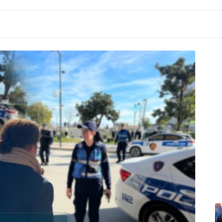
7:48
Përmbytje në Indi, raportohet për