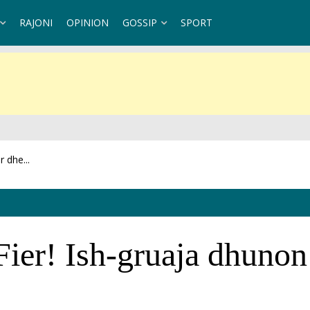
RAJONI
OPINION
GOSSIP
SPORT
et se...
er! Ish-gruaja dhunon 