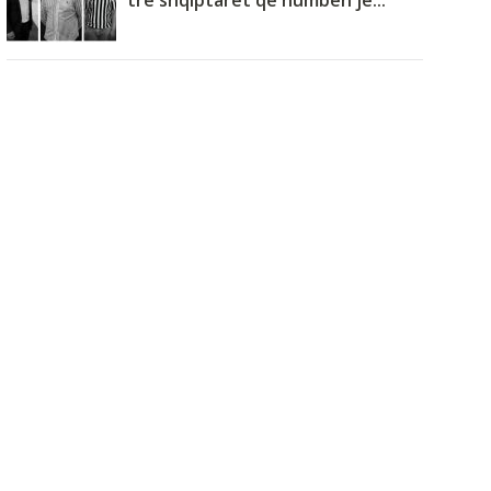
tre shqiptarët që humbën je...