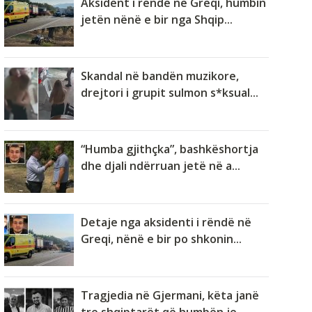
Aksident i rëndë në Greqi, humbin
jetën nënë e bir nga Shqip...
Skandal në bandën muzikore,
drejtori i grupit sulmon s*ksual...
“Humba gjithçka”, bashkëshortja
dhe djali ndërruan jetë në a...
Detaje nga aksidenti i rëndë në
Greqi, nënë e bir po shkonin...
Tragjedia në Gjermani, këta janë