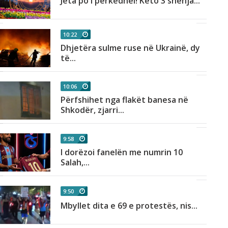
Jeta po i përkëdhel! Këto 3 shenja...
10:22
Dhjetëra sulme ruse në Ukrainë, dy
të...
10:06
Përfshihet nga flakët banesa në
Shkodër, zjarri...
9:58
I dorëzoi fanelën me numrin 10
Salah,...
9:50
Mbyllet dita e 69 e protestës, nis...