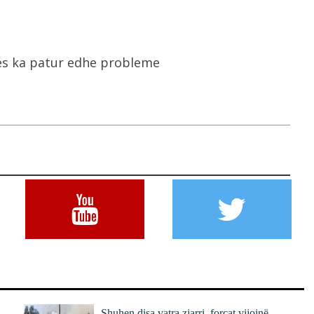
rtes ka patur edhe probleme
Shuhen disa vatra zjarri, forcat vijojnë