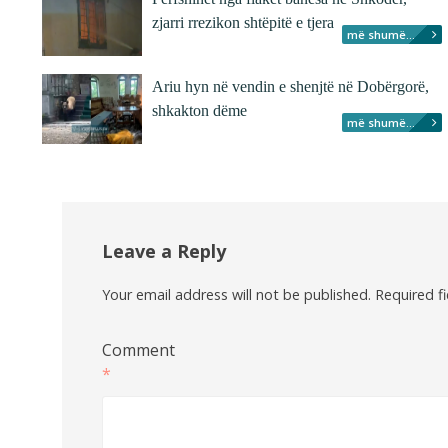
zjarri rrezikon shtëpitë e tjera
më shumë...
Ariu hyn në vendin e shenjtë në Dobërgorë,
shkakton dëme
më shumë...
Leave a Reply
Your email address will not be published.
Required f
Comment
*