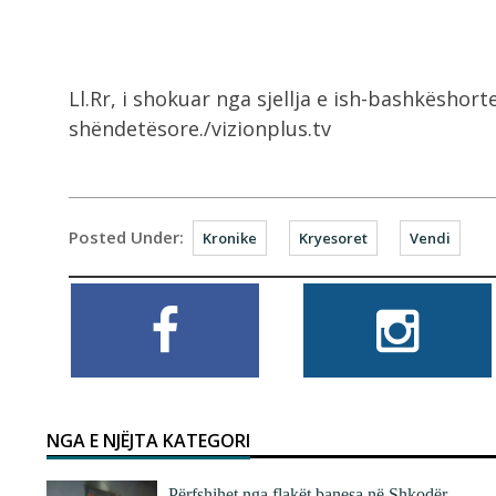
Ll.Rr, i shokuar nga sjellja e ish-bashkësho
shëndetësore./vizionplus.tv
Posted Under:
Kronike
Kryesoret
Vendi
NGA E NJËJTA KATEGORI
Përfshihet nga flakët banesa në Shkodër,