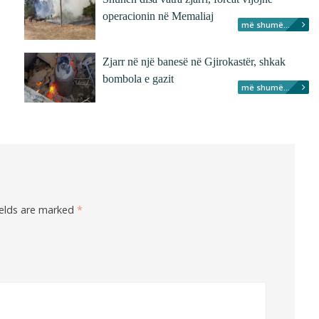
operacionin në Memaliaj
më shumë...
Zjarr në një banesë në Gjirokastër, shkak
bombola e gazit
më shumë...
ields are marked
*