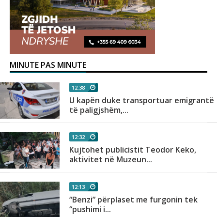
MINUTE PAS MINUTE
12:38
U kapën duke transportuar emigrantë
të paligjshëm,...
12:32
Kujtohet publicistit Teodor Keko,
aktivitet në Muzeun...
12:13
“Benzi” përplaset me furgonin tek
“pushimi i...