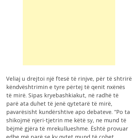
Veliaj u drejtoi një ftesë të rinjve, për të shtrirë
këndvështrimin e tyre përtej të qenit nxënës
të mirë. Sipas kryebashkiakut, në radhë të
parë ata duhet të jenë qytetarë të mirë,
pavarësisht kundërshtive apo debateve. “Po ta
shikojmë njeri-tjetrin me këtë sy, ne mund të
bëjmë gjëra të mrekullueshme. Është provuar
edhe më parë se ky qytet mund të çohet