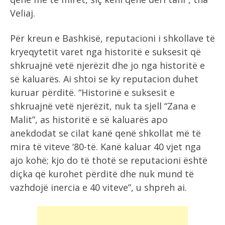
Veliaj.
Për kreun e Bashkisë, reputacioni i shkollave të
kryeqytetit varet nga historitë e suksesit që
shkruajnë vetë njerëzit dhe jo nga historitë e
së kaluarës. Ai shtoi se ky reputacion duhet
kuruar përditë. “Historinë e suksesit e
shkruajnë vetë njerëzit, nuk ta sjell “Zana e
Malit”, as historitë e së kaluarës apo
anekdodat se cilat kanë qenë shkollat më të
mira të viteve ‘80-të. Kanë kaluar 40 vjet nga
ajo kohë; kjo do të thotë se reputacioni është
diçka që kurohet përditë dhe nuk mund të
vazhdojë inercia e 40 viteve”, u shpreh ai.