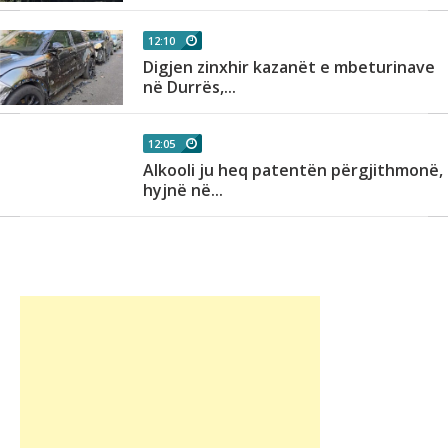
12:10
Digjen zinxhir kazanët e mbeturinave
në Durrës,...
12:05
Alkooli ju heq patentën përgjithmonë,
hyjnë në...