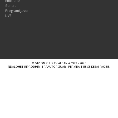
Emisione
Seriale
Programi javor
LIVE
© VIZION PLUS TV ALBANIA 1999 - 2026
NDALOHET RIPRODHIMI I PAAUTORIZUAR I PERMBAJTJES SE KESAJ FAQEJE.