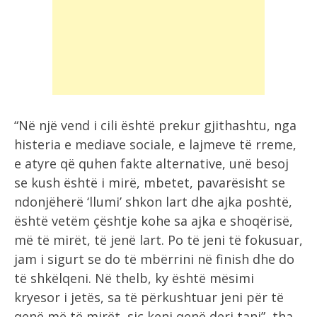
“Në një vend i cili është prekur gjithashtu, nga
histeria e mediave sociale, e lajmeve të rreme,
e atyre që quhen fakte alternative, unë besoj
se kush është i mirë, mbetet, pavarësisht se
ndonjëherë ‘llumi’ shkon lart dhe ajka poshtë,
është vetëm çështje kohe sa ajka e shoqërisë,
më të mirët, të jenë lart. Po të jeni të fokusuar,
jam i sigurt se do të mbërrini në finish dhe do
të shkëlqeni. Në thelb, ky është mësimi
kryesor i jetës, sa të përkushtuar jeni për të
qenë më të mirët, siç keni qenë deri tani”, tha