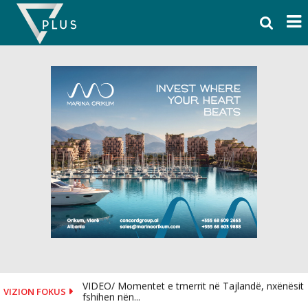
Skip
to
content
VIDEO/ Momentet e tmerrit në Tajlandë, nxënësit
VIZION FOKUS
fshihen nën...