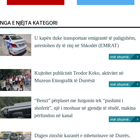
NGA E NJËJTA KATEGORI
U kapën duke transportuar emigrantë të paligjshëm,
arrestohen dy të rinj në Shkodër (EMRAT)
më shumë...
Kujtohet publicistit Teodor Keko, aktivitet në
Muzeun Etnografik të Durrësit
më shumë...
“Benzi” përplaset me furgonin tek “pushimi i
shoferit”, një i moshuar në gjendje të rëndë, makina
përfundon në kanal
më shumë...
Digjen zinxhir kazanët e mbeturinave në Durrës,