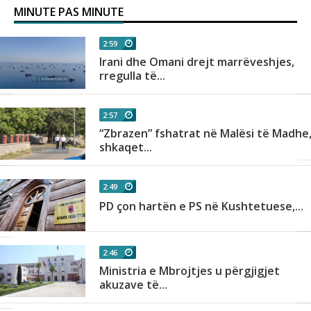
MINUTE PAS MINUTE
2:59
Irani dhe Omani drejt marrëveshjes,
rregulla të...
2:57
i
“Zbrazen” fshatrat në Malësi të Madhe
shkaqet...
2:49
PD çon hartën e PS në Kushtetuese,...
2:46
Ministria e Mbrojtjes u përgjigjet
akuzave të...