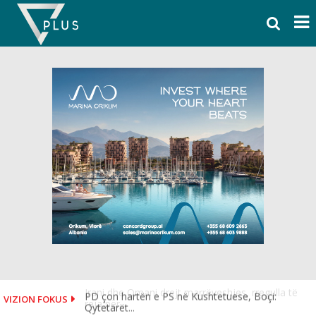
Skip
to
content
PD çon hartën e PS në Kushtetuese, Boçi:
VIZION FOKUS
Qytetarët...