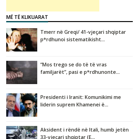
MË TË KLIKUARAT
Tmerr në Greqi/ 41-vjeçari shqiptar
p*rdhunoi sistematikisht...
“Mos trego se do të të vras
familjarët”, pasi e p*rdhunonte...
Presidenti i Iranit: Komunikimi me
liderin suprem Khamenei ë...
Aksident i rëndë në Itali, humb jetën
33-vjeçari shqiptar (E...