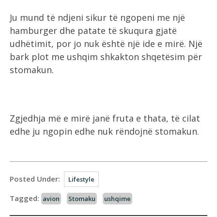
Ju mund të ndjeni sikur të ngopeni me një
hamburger dhe patate të skuqura gjatë
udhëtimit, por jo nuk është një ide e mirë. Një
bark plot me ushqim shkakton shqetësim për
stomakun.
Zgjedhja më e mirë janë fruta e thata, të cilat
edhe ju ngopin edhe nuk rëndojnë stomakun.
Posted Under:
Lifestyle
Tagged:
avion
Stomaku
ushqime