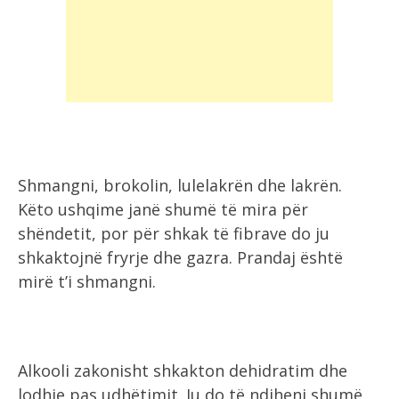
Shmangni, brokolin, lulelakrën dhe lakrën.
Këto ushqime janë shumë të mira për
shëndetit, por për shkak të fibrave do ju
shkaktojnë fryrje dhe gazra. Prandaj është
mirë t’i shmangni.
Alkooli zakonisht shkakton dehidratim dhe
lodhje pas udhëtimit. Ju do të ndiheni shumë