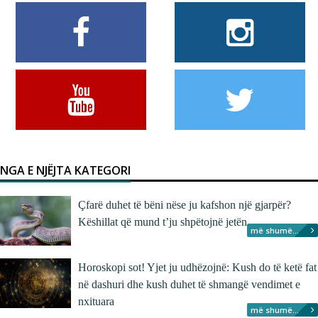
NGA E NJËJTA KATEGORI
Çfarë duhet të bëni nëse ju kafshon një gjarpër?
Këshillat që mund t’ju shpëtojnë jetën
më shumë...
Horoskopi sot! Yjet ju udhëzojnë: Kush do të ketë fat
në dashuri dhe kush duhet të shmangë vendimet e
nxituara
më shumë...