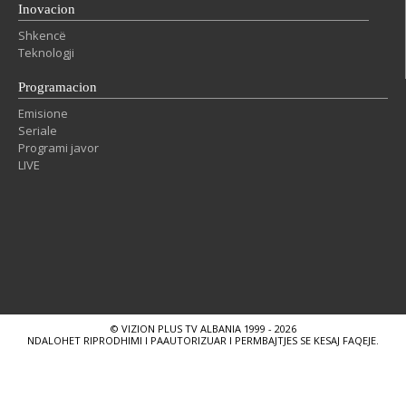
Inovacion
Shkencë
Teknologji
Programacion
Emisione
Seriale
Programi javor
LIVE
© VIZION PLUS TV ALBANIA 1999 - 2026
NDALOHET RIPRODHIMI I PAAUTORIZUAR I PERMBAJTJES SE KESAJ FAQEJE.