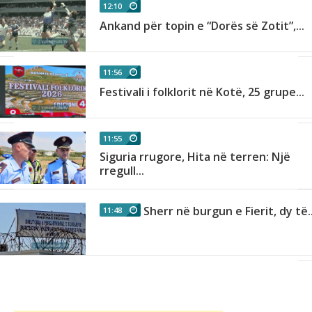
12:10
Ankand për topin e “Dorës së Zotit”,...
11:56
Festivali i folklorit në Kotë, 25 grupe...
.
11:55
Siguria rrugore, Hita në terren: Një
.
rregull...
Sherr në burgun e Fierit, dy të..
11:48