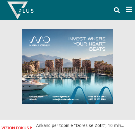
Skip
to
content
Ankand për topin e “Dorës së Zotit”, 10 mln...
VIZION FOKUS