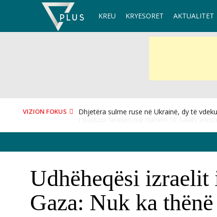
Skip
KREU
KRYESORET
AKTUALITET
to
content
VIZION FOKUS
I dorëzoi fanelën me numrin 10 Salah, mësoh
Udhëheqësi izraelit 
Gaza: Nuk ka thënë 