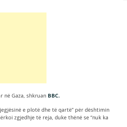
uar në Gaza, shkruan
BBC.
egjësinë e plotë dhe të qartë” për dështimin
ërkoi zgjedhje të reja, duke thënë se “nuk ka