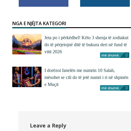
NGA E NJËJTA KATEGORI
Jeta po i përkëdhel! Këto 3 shenja të zodiakut
do të përjetojnë ditë të bukura deri në fund të
vitit 2026
më shumë...
I dorëzoi fanelën me numrin 10 Salah,
mësohet se cili do të jetë numri i ri në shpinën
e Muçit
më shumë...
Leave a Reply