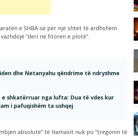
100 të...
Vizita e tij e parë në Serbi,...
7:17
aratën e SHBA-së për një shtet të ardhshëm
,
azhdojë “deri në fitoren e plotë”.
7:14
Çfarë ndodh nëse Kuvendi i Kosovës
nuk...
 Biden dhe Netanyahu qëndrime të ndryshme
6:58
“Sheiku i kombëtares”, zbulohet
er
n e shkatërruar nga lufta: Dua të vdes kur
shuma e madhe...
 jam i pafuqishëm ta ushqej
6:57
Zjarr i madh pranë Borizanës, flakët
përfshijnë...
umbjen absolute” të Hamasit nuk po “tregonin të