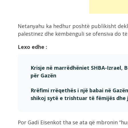
Ariu hyn në vendin e shenjtë në...
8:36
Netanyahu ka hedhur poshtë publikisht dekl
Zjarr në një banesë në Gjirokastër
shkak...
palestinez dhe këmbënguli se ofensiva do të v
Lexo edhe :
8:18
VIDEO/ Emigranti vdes tragjikisht
ndërsa përpiqej të...
Krisje në marrëdhëniet SHBA-Izrael,
për Gazën
8:17
Makina përfshihet nga flakët në Fi
Rrëfimi rrëqethës i një babai në Gazë
shikoj sytë e trishtuar të fëmijës dhe
7:54
Dita e 69 e protestës, qytetarët
nisen...
Por Gadi Eisenkot tha se ata që mbronin “h