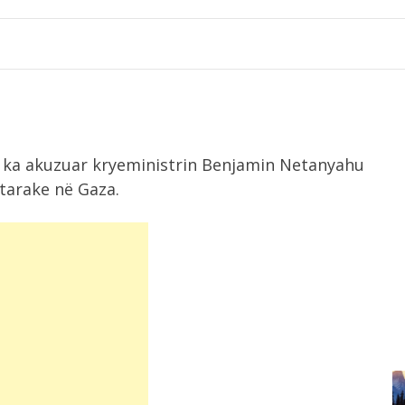
lit ka akuzuar kryeministrin Benjamin Netanyahu
htarake në Gaza.
7:48
Përmbytje në Indi, raportohet për