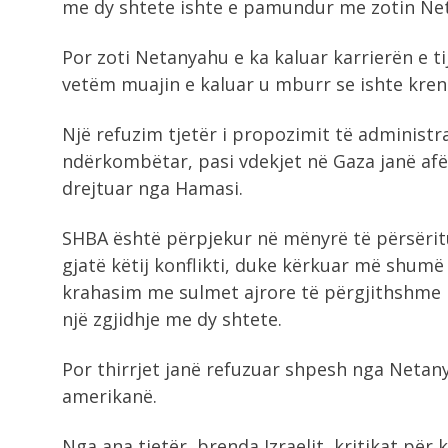
me dy shtete ishte e pamundur me zotin Netan
Por zoti Netanyahu e ka kaluar karrierën e ti
vetëm muajin e kaluar u mburr se ishte kren
Një refuzim tjetër i propozimit të administrat
ndërkombëtar, pasi vdekjet në Gaza janë afër
drejtuar nga Hamasi.
SHBA është përpjekur në mënyrë të përsëritur
gjatë këtij konflikti, duke kërkuar më shumë
krahasim me sulmet ajrore të përgjithshme
një zgjidhje me dy shtete.
Por thirrjet janë refuzuar shpesh nga Netan
amerikanë.
Nga ana tjetër, brenda Izraelit, kritikat për k