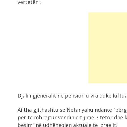
vërtetën”.
Djali i gjeneralit në pension u vra duke luft
Ai tha gjithashtu se Netanyahu ndante “përgj
për të mbrojtur vendin e tij më 7 tetor dhe k
besim” në udhëheqjen aktuale të Izraelit.