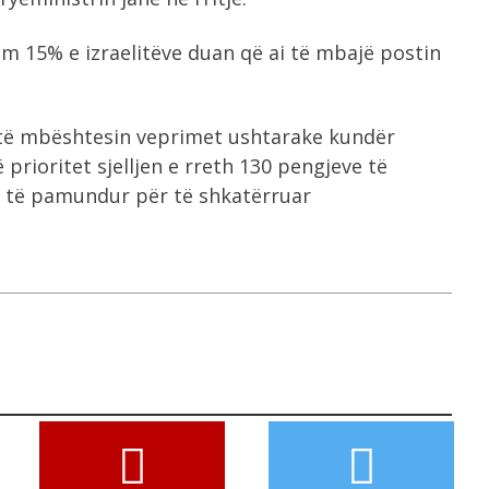
ëm 15% e izraelitëve duan që ai të mbajë postin
 të mbështesin veprimet ushtarake kundër
prioritet sjelljen e rreth 130 pengjeve të
t të pamundur për të shkatërruar