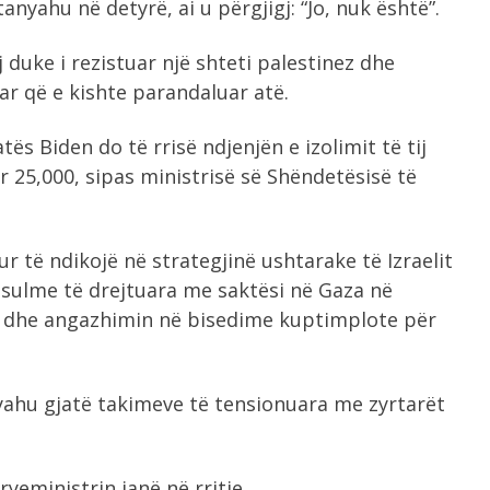
yahu në detyrë, ai u përgjigj: “Jo, nuk është”.
j duke i rezistuar një shteti palestinez dhe
ar që e kishte parandaluar atë.
ës Biden do të rrisë ndjenjën e izolimit të tij
 25,000, sipas ministrisë së Shëndetësisë të
 të ndikojë në strategjinë ushtarake të Izraelit
 sulme të drejtuara me saktësi në Gaza në
 dhe angazhimin në bisedime kuptimplote për
yahu gjatë takimeve të tensionuara me zyrtarët
ryeministrin janë në rritje.