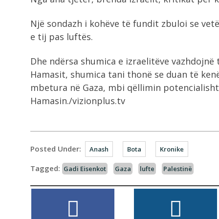
Një sondazh i kohëve të fundit zbuloi se vet
e tij pas luftës.
Dhe ndërsa shumica e izraelitëve vazhdojnë
Hamasit, shumica tani thonë se duan të kenë 
mbetura në Gaza, mbi qëllimin potencialish
Hamasin./vizionplus.tv
Posted Under:
Anash
Bota
Kronike
Tagged:
Gadi Eisenkot
Gaza
lufte
Palestinë