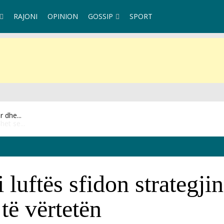
RAJONI
OPINION
GOSSIP
SPORT
et se...
i luftës sfidon strategj
të vërtetën