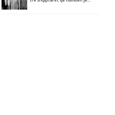
tre shqiptarët që humbën je...