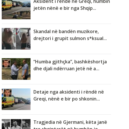
Aksident i rëndë në Greqi, humbin
jetën nënë e bir nga Shqip...
Skandal në bandën muzikore,
drejtori i grupit sulmon s*ksual...
“Humba gjithçka”, bashkëshortja
dhe djali ndërruan jetë në a...
Detaje nga aksidenti i rëndë në
Greqi, nënë e bir po shkonin...
Tragjedia në Gjermani, këta janë