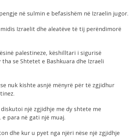
pengje në sulmin e befasishëm në Izraelin jugor.
midis Izraelit dhe aleatëve të tij perëndimorë
inë palestineze, këshilltari i sigurisë
 tha se Shtetet e Bashkuara dhe Izraeli
 se nuk kishte asnjë mënyrë për të zgjidhur
tinez.
 diskutoi një zgjidhje me dy shtete me
 e para në gati një muaj.
n dhe kur u pyet nga njëri nëse një zgjidhje