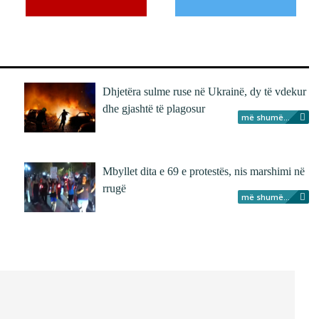
Dhjetëra sulme ruse në Ukrainë, dy të vdekur
dhe gjashtë të plagosur
më shumë...
Mbyllet dita e 69 e protestës, nis marshimi në
rrugë
më shumë...