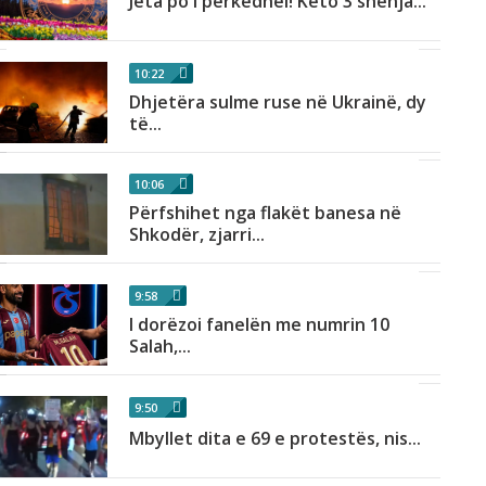
Jeta po i përkëdhel! Këto 3 shenja...
10:22
Dhjetëra sulme ruse në Ukrainë, dy
të...
10:06
Përfshihet nga flakët banesa në
Shkodër, zjarri...
9:58
I dorëzoi fanelën me numrin 10
Salah,...
9:50
Mbyllet dita e 69 e protestës, nis...