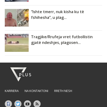
“Ishte tmerr, nuk kisha ku të
fshihesha”, u plag...
Tragjike/Rrufeja vret futbollistin
gjatë ndeshjes, plagosen...
KARRIERA
NA KONTAKTONI
RRETH NESH