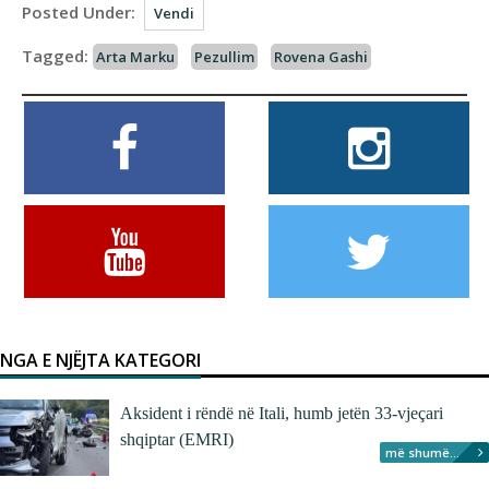
Posted Under:
Vendi
Tagged:
Arta Marku
Pezullim
Rovena Gashi
NGA E NJËJTA KATEGORI
Aksident i rëndë në Itali, humb jetën 33-vjeçari
shqiptar (EMRI)
më shumë...