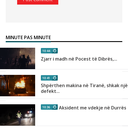
MINUTE PAS MINUTE
10:44
n
Zjarr i madh në Pocest të Dibrës,...
10:41
Shpërthen makina në Tiranë, shkak një
as
defekt...
Aksident me vdekje në Durrës
10:36
r