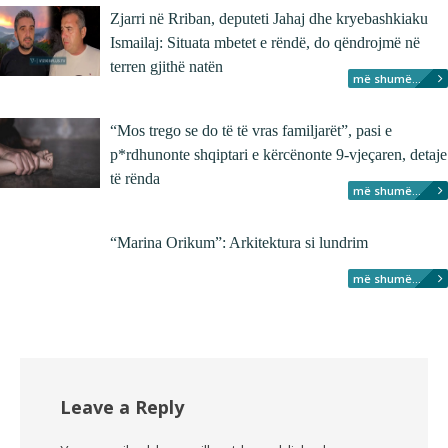
Zjarri në Rriban, deputeti Jahaj dhe kryebashkiaku
Ismailaj: Situata mbetet e rëndë, do qëndrojmë në
terren gjithë natën
më shumë...
“Mos trego se do të të vras familjarët”, pasi e
p*rdhunonte shqiptari e kërcënonte 9-vjeçaren, detaje
të rënda
më shumë...
“Marina Orikum”: Arkitektura si lundrim
më shumë...
Leave a Reply