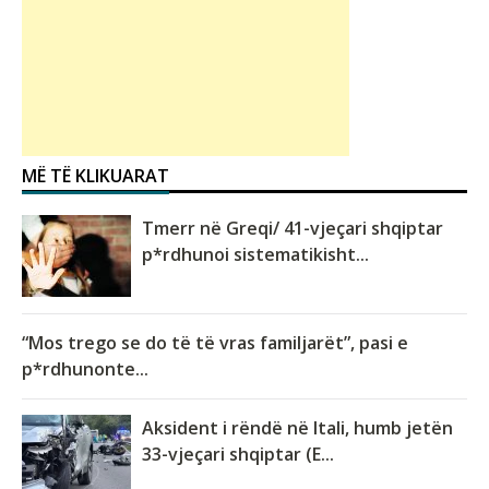
MË TË KLIKUARAT
Tmerr në Greqi/ 41-vjeçari shqiptar
p*rdhunoi sistematikisht...
“Mos trego se do të të vras familjarët”, pasi e
p*rdhunonte...
Aksident i rëndë në Itali, humb jetën
33-vjeçari shqiptar (E...