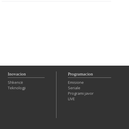
Inovacion
Programacion
Shkencë
Emisione
Teknologji
Seriale
Programi javor
LIVE