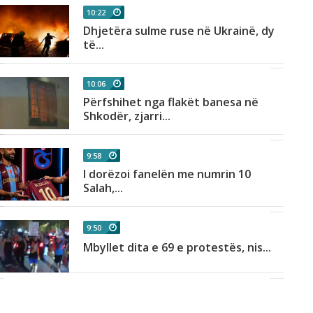
10:22
Dhjetëra sulme ruse në Ukrainë, dy
të...
10:06
Përfshihet nga flakët banesa në
Shkodër, zjarri...
9:58
I dorëzoi fanelën me numrin 10
Salah,...
9:50
Mbyllet dita e 69 e protestës, nis...