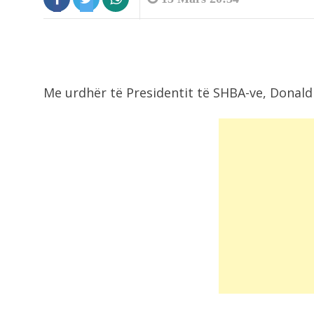
Me urdhër të Presidentit të SHBA-ve, Donald
8:45
Ariu hyn në vendin e shenjtë në...