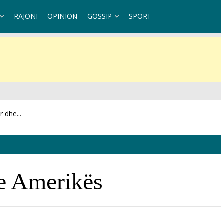
RAJONI
OPINION
GOSSIP
SPORT
 dhe...
et se...
e Amerikës