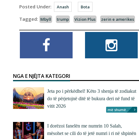
Posted Under:
Anash
Bota
Tagged:
Mbyll
trump
Vizion Plus
zerin e amerikes
NGA E NJËJTA KATEGORI
Jeta po i përkëdhel! Këto 3 shenja të zodiakut
do të përjetojnë ditë të bukura deri në fund të
vitit 2026
më shumë...
I dorëzoi fanelën me numrin 10 Salah,
mësohet se cili do të jetë numri i ri në shpinën