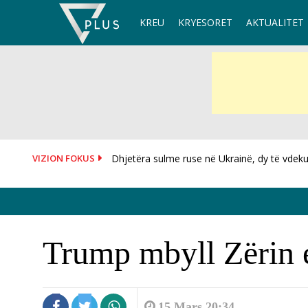
Skip
KREU
KRYESORET
AKTUALITET
to
content
VIZION FOKUS
Dhjetëra sulme ruse në Ukrainë, dy të vdekur
I dorëzoi fanelën me numrin 10 Salah, mësoh
Trump mbyll Zërin 
15 Mars 20:34