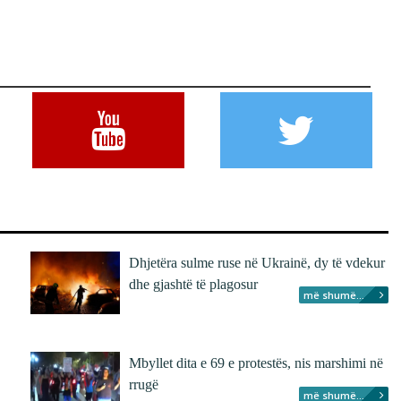
Dhjetëra sulme ruse në Ukrainë, dy të vdekur
dhe gjashtë të plagosur
më shumë...
Mbyllet dita e 69 e protestës, nis marshimi në
rrugë
më shumë...