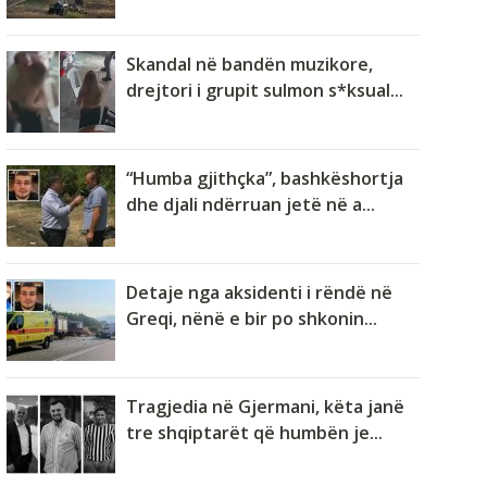
Skandal në bandën muzikore,
drejtori i grupit sulmon s*ksual...
“Humba gjithçka”, bashkëshortja
dhe djali ndërruan jetë në a...
Detaje nga aksidenti i rëndë në
Greqi, nënë e bir po shkonin...
Tragjedia në Gjermani, këta janë
tre shqiptarët që humbën je...