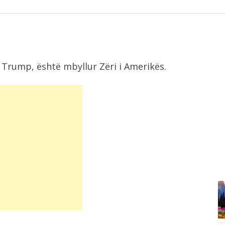
 Trump, është mbyllur Zëri i Amerikës.
7:48
Përmbytje në Indi, raportohet për
100 të...