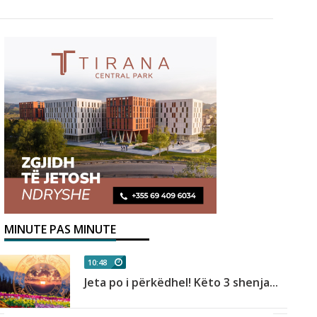
MINUTE PAS MINUTE
10:48
Jeta po i përkëdhel! Këto 3 shenja...