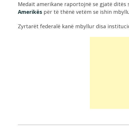
Medait amerikane raportojnë se gjatë ditës
8:36
Amerikës
për të thënë vetëm se ishin mbyllu
Zjarr në një banesë në Gjirokastër
shkak...
Zyrtarët federalë kanë mbyllur disa instituci
8:18
VIDEO/ Emigranti vdes tragjikisht
ndërsa përpiqej të...
8:17
Makina përfshihet nga flakët në Fi
7:54
Dita e 69 e protestës, qytetarët
nisen...