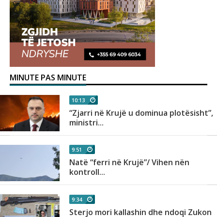
MINUTE PAS MINUTE
10:13
“Zjarri në Krujë u dominua plotësisht”,
ministri...
9:51
Natë “ferri në Krujë”/ Vihen nën
kontroll...
9:34
Sterjo mori kallashin dhe ndoqi Zukon