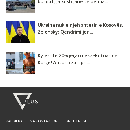
burgut, ja kush janë të dënua...
Ukraina nuk e njeh shtetin e Kosovës,
Zelensky: Qendrimi jon...
Ky është 20-vjeçari i ekzekutuar në
Korçë! Autori i zuri pri...
KARRIERA
NA KONTAKTONI
RRETH NESH