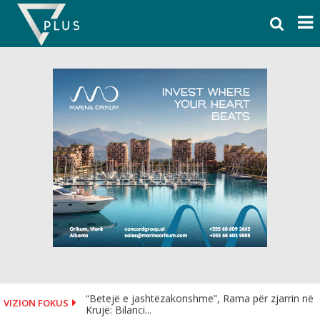
Skip
to
content
“Betejë e jashtëzakonshme”, Rama për zjarrin në
VIZION FOKUS
Krujë: Bilanci...