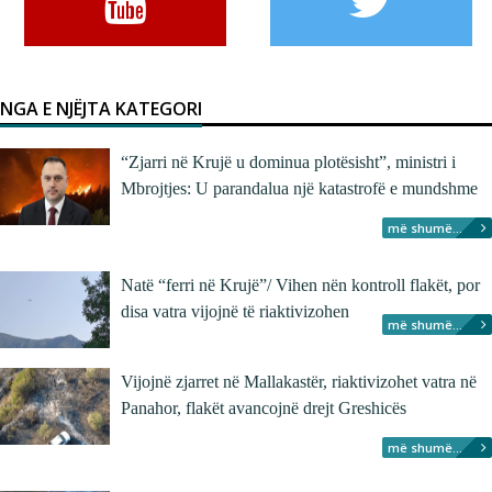
NGA E NJËJTA KATEGORI
“Zjarri në Krujë u dominua plotësisht”, ministri i
Mbrojtjes: U parandalua një katastrofë e mundshme
më shumë...
Natë “ferri në Krujë”/ Vihen nën kontroll flakët, por
disa vatra vijojnë të riaktivizohen
më shumë...
Vijojnë zjarret në Mallakastër, riaktivizohet vatra në
Panahor, flakët avancojnë drejt Greshicës
më shumë...