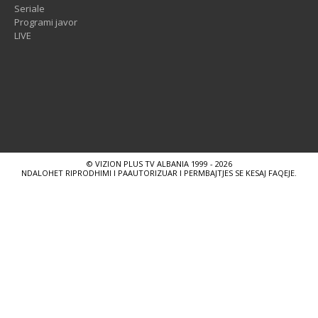
Seriale
Programi javor
LIVE
© VIZION PLUS TV ALBANIA 1999 - 2026
NDALOHET RIPRODHIMI I PAAUTORIZUAR I PERMBAJTJES SE KESAJ FAQEJE.