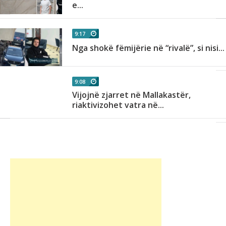
e...
9:17
Nga shokë fëmijërie në “rivalë”, si nisi...
9:08
Vijojnë zjarret në Mallakastër,
riaktivizohet vatra në...