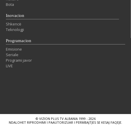
Bota
Inovacion
Shkencë
Teknologji
Programacion
Emisione
Seriale
Programi javor
LIVE
© VIZION PLUS TV ALBANIA 1999 - 2026
NDALOHET RIPRODHIMI I PAAUTORIZUAR I PERMBAJTJES SE KESAJ FAQEJE.