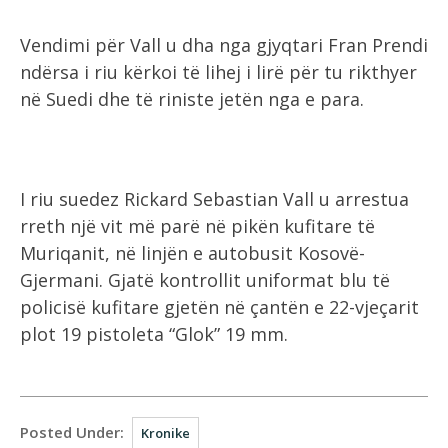
Vendimi për Vall u dha nga gjyqtari Fran Prendi
ndërsa i riu kërkoi të lihej i lirë për tu rikthyer
në Suedi dhe të riniste jetën nga e para.
I riu suedez Rickard Sebastian Vall u arrestua
rreth një vit më parë në pikën kufitare të
Muriqanit, në linjën e autobusit Kosovë-
Gjermani. Gjatë kontrollit uniformat blu të
policisë kufitare gjetën në çantën e 22-vjeçarit
plot 19 pistoleta “Glok” 19 mm.
Posted Under:
Kronike