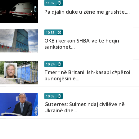
11:02
Pa djalin duke u zënë me grushte,...
10:38
OKB i kërkon SHBA-ve të heqin
sanksionet...
10:24
Tmerr në Britani! Ish-kasapi c*pëtoi
punonjësin e...
10:09
Guterres: Sulmet ndaj civilëve në
Ukrainë dhe...