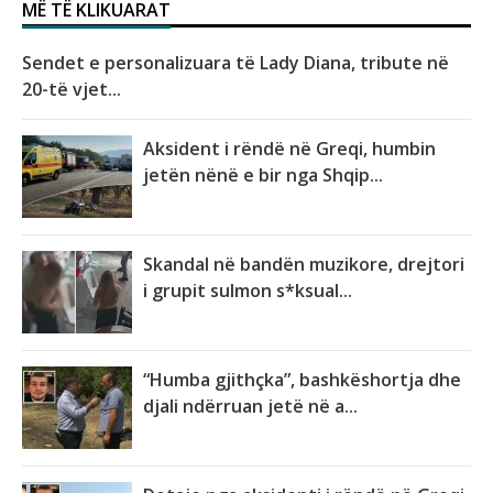
MË TË KLIKUARAT
Sendet e personalizuara të Lady Diana, tribute në
20-të vjet...
Aksident i rëndë në Greqi, humbin
jetën nënë e bir nga Shqip...
Skandal në bandën muzikore, drejtori
i grupit sulmon s*ksual...
“Humba gjithçka”, bashkëshortja dhe
djali ndërruan jetë në a...