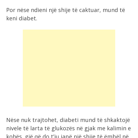
Por nëse ndieni një shije të caktuar, mund të
keni diabet.
Nëse nuk trajtohet, diabeti mund të shkaktojë
nivele të larta të glukozës në gjak me kalimin e
kohës, gjë që do t’ju japë një shije të ëmbël në