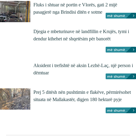
Fluks i shtuar në portin e Vlorës, gati 2 mijë
pasagjerë nga Brindisi ditën e sotme
më shumë...
Djegia e mbeturinave në landfillin e Krujës, tymi i
dendur kthehet në shqetësim për banorët
më shumë...
Aksident i trefishtë në aksin Lezhë-Laç, një person i
dëmtuar
më shumë...
Prej 5 ditësh nën pushtimin e flakëve, përmirësohet
situata në Mallakastër, digjen 180 hektarë pyje
më shumë...