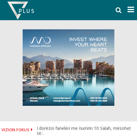
Skip
to
content
I dorëzoi fanelën me numrin 10 Salah, mësohet
VIZION FOKUS
se...