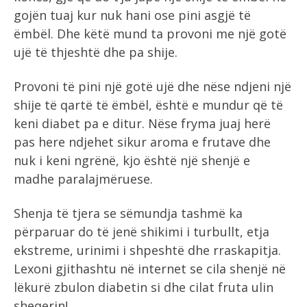
gojën tuaj kur nuk hani ose pini asgjë të
ëmbël. Dhe këtë mund ta provoni me një gotë
ujë të thjeshtë dhe pa shije.
Provoni të pini një gotë ujë dhe nëse ndjeni një
shije të qartë të ëmbël, është e mundur që të
keni diabet pa e ditur. Nëse fryma juaj herë
pas here ndjehet sikur aroma e frutave dhe
nuk i keni ngrënë, kjo është një shenjë e
madhe paralajmëruese.
Shenja të tjera se sëmundja tashmë ka
përparuar do të jenë shikimi i turbullt, etja
ekstreme, urinimi i shpeshtë dhe rraskapitja.
Lexoni gjithashtu në internet se cila shenjë në
lëkurë zbulon diabetin si dhe cilat fruta ulin
sheqerin!