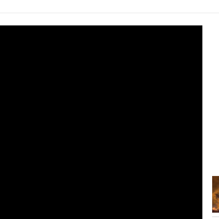
10:47
Çfarë konsumojmë në mbrëmje
ndikon drejtpërdrejt në...