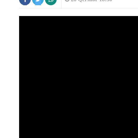
8:17
Parashikimi i motit/ Kthjellime dhe
temperatura të...