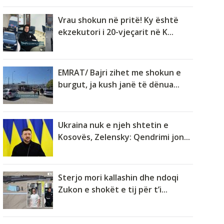
Vrau shokun në pritë! Ky është
ekzekutori i 20-vjeçarit në K...
EMRAT/ Bajri zihet me shokun e
burgut, ja kush janë të dënua...
Ukraina nuk e njeh shtetin e
Kosovës, Zelensky: Qendrimi jon...
Sterjo mori kallashin dhe ndoqi
Zukon e shokët e tij për t’i...