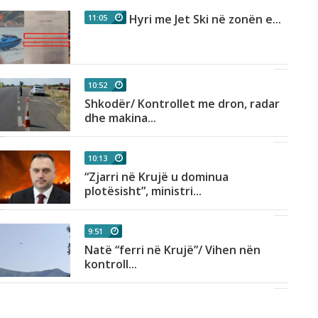
Hyri me Jet Ski në zonën e...
11:05
10:52
Shkodër/ Kontrollet me dron, radar
dhe makina...
10:13
“Zjarri në Krujë u dominua
plotësisht”, ministri...
9:51
Natë “ferri në Krujë”/ Vihen nën
kontroll...