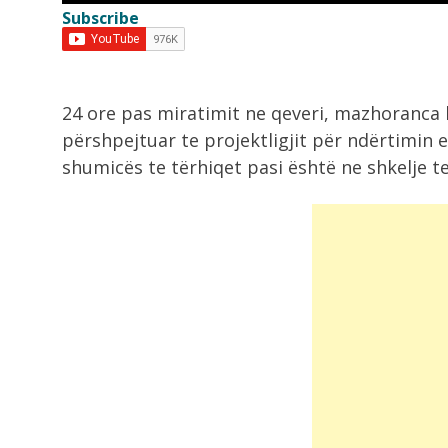
Subscribe
8:02
Flakët shkrumbojnë Malin e Krujës,
operacioni nuk...
24 ore pas miratimit ne qeveri, mazhoranca
11:38
përshpejtuar te projektligjit për ndërtimin e
Situatë alarmante në Krujë, Lamalla
shumicës te tërhiqet pasi është ne shkelje te
dhe Nufi...
11:13
Arrestohet vrasësi i 20 vjeçarit në
Korçë
10:54
Situata jashtë kontrollit nga zjarre
në Krujë,...