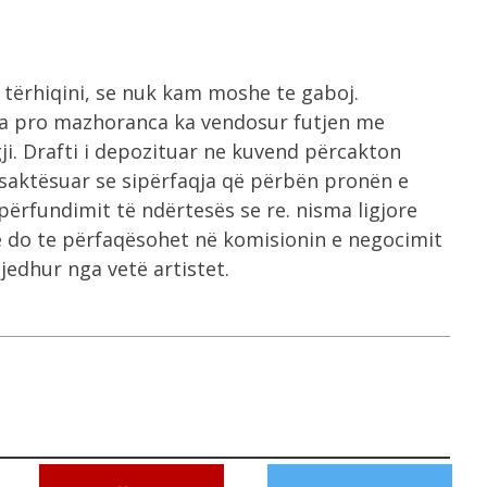
tërhiqini, se nuk kam moshe te gaboj.
ta pro mazhoranca ka vendosur futjen me
gji. Drafti i depozituar ne kuvend përcakton
 saktësuar se sipërfaqja që përbën pronën e
përfundimit të ndërtesës se re. nisma ligjore
e do te përfaqësohet në komisionin e negocimit
edhur nga vetë artistet.