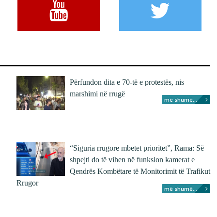
Përfundon dita e 70-të e protestës, nis
marshimi në rrugë
më shumë...
“Siguria rrugore mbetet prioritet”, Rama: Së
shpejti do të vihen në funksion kamerat e
Qendrës Kombëtare të Monitorimit të Trafikut
Rrugor
më shumë...