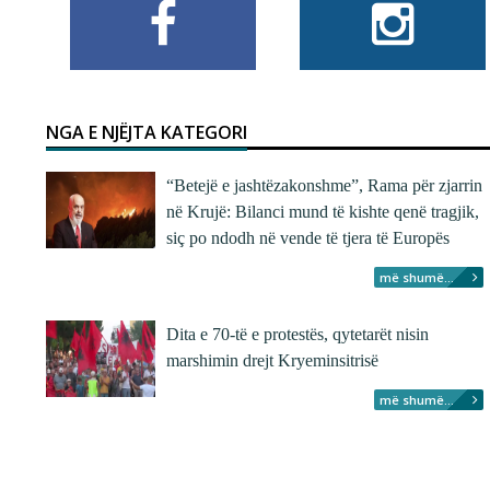
NGA E NJËJTA KATEGORI
“Betejë e jashtëzakonshme”, Rama për zjarrin
në Krujë: Bilanci mund të kishte qenë tragjik,
siç po ndodh në vende të tjera të Europës
më shumë...
Dita e 70-të e protestës, qytetarët nisin
marshimin drejt Kryeminsitrisë
më shumë...