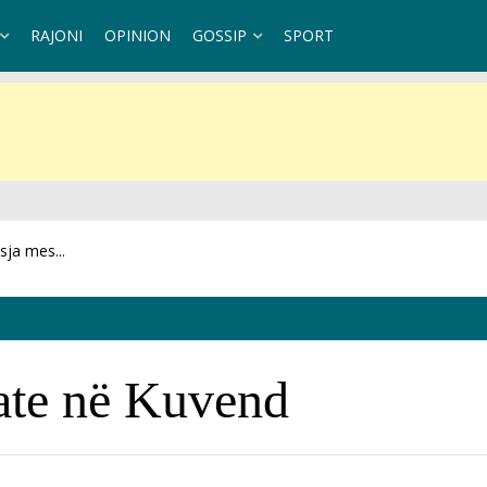
RAJONI
OPINION
GOSSIP
SPORT
 në Krujë: Bilanci...
bate në Kuvend