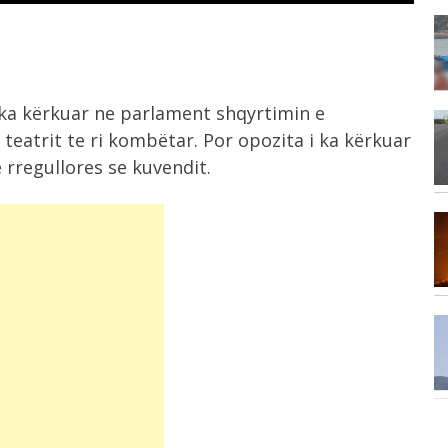
10:33
Prej dy vitesh në kërkim nga SPAK,...
 ka kërkuar ne parlament shqyrtimin e
10:29
 teatrit te ri kombëtar. Por opozita i ka kërkuar
Arrestohet 73 vjeçari në Krujë,
ri
 rregullores se kuvendit.
akuzohet për...
10:14
A mund të ndikojnë ëndrrat në
gjendjen...
9:43
Aksident i trefishtë në Gjirokastër
t