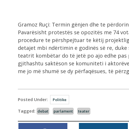
Gramoz Ruçi: Termin gënjen dhe te përdorin 
Pavarësisht protestës se opozitës me 74 vo
procedure te përshpejtuar te këtij projektli
detajet mbi ndërtimin e godinës së re, duke
teatrit kombëtar do të jetë po ajo edhe pas 
gjithashtu saktëson se komuniteti i aktorëv
me jo më shumë se dy përfaqësues, të përzgj
Posted Under:
Politike
Tagged:
debat
parlament
teater