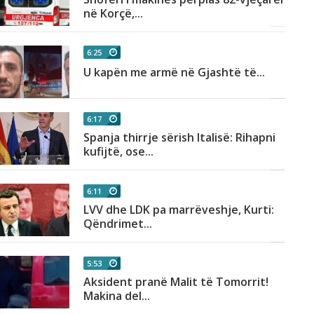
në Korçë,...
6:25
U kapën me armë në Gjashtë të...
6:17
Spanja thirrje sërish Italisë: Rihapni
kufijtë, ose...
6:11
LVV dhe LDK pa marrëveshje, Kurti:
Qëndrimet...
5:53
Aksident pranë Malit të Tomorrit!
Makina del...