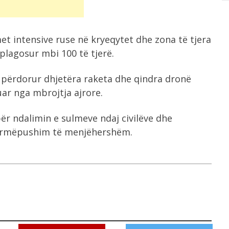
et intensive ruse në kryeqytet dhe zona të tjera
plagosur mbi 100 të tjerë.
a përdorur dhjetëra raketa dhe qindra dronë
uar nga mbrojtja ajrore.
për ndalimin e sulmeve ndaj civilëve dhe
 armëpushim të menjëhershëm.