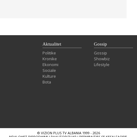
Aktualitet
Gossip
Politike
Gossip
Kronike
Showbiz
Ekonomi
Lifestyle
Sociale
Kulture
Bota
© VIZION PLUS TV ALBANIA 1999 - 2026
NDALOHET RIPRODHIMI I PAAUTORIZUAR I PERMBAJTJES SE KESAJ FAQEJE.