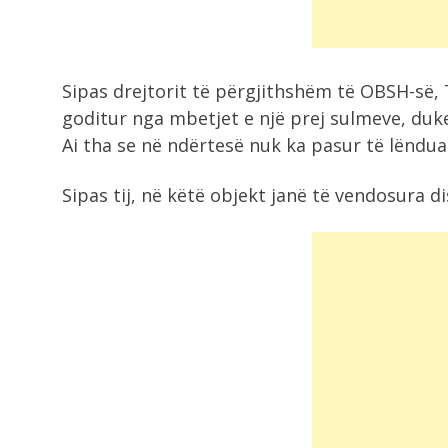
shqiptarët...
4:17
Sipas drejtorit të përgjithshëm të OBSH-së
LVV e LDK dështojnë të arrijnë
goditur nga mbetjet e një prej sulmeve, duke
marrëveshje...
Ai tha se në ndërtesë nuk ka pasur të lëndua
3:33
Sipas tij, në këtë objekt janë të vendosura 
A e zvogëlon vërtet deti stresin
dhe...
3:00
Deri në fund të verës, këto shenja..
2:59
“Rruga jonë drejt BE, e qartë”, Rama