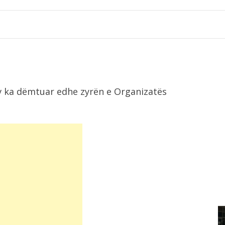
v ka dëmtuar edhe zyrën e Organizatës
2:56
re