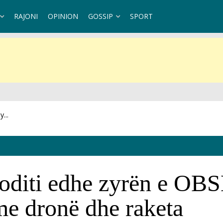
RAJONI
OPINION
GOSSIP
SPORT
...
se do të...
oditi edhe zyrën e OBS
 me dronë dhe raketa