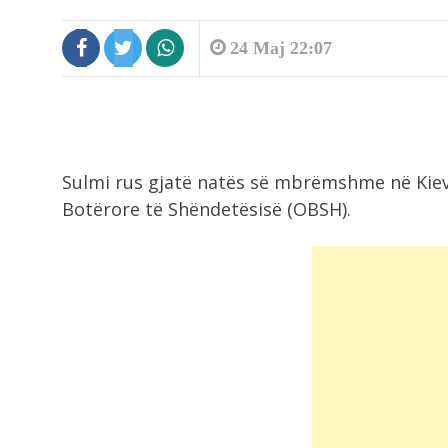
24 Maj 22:07
Sulmi rus gjatë natës së mbrëmshme në Kie
Botërore të Shëndetësisë (OBSH).
4:27
Tragjedia në Gjermani, këta janë t