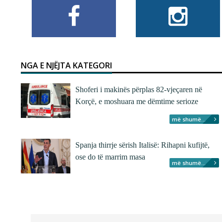
NGA E NJËJTA KATEGORI
Shoferi i makinës përplas 82-vjeçaren në
Korçë, e moshuara me dëmtime serioze
më shumë...
Spanja thirrje sërish Italisë: Rihapni kufijtë,
ose do të marrim masa
më shumë...