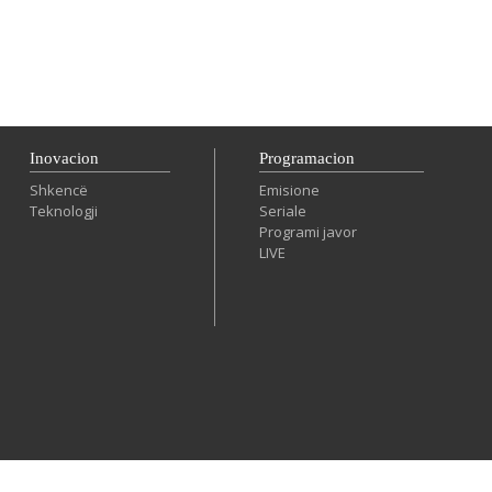
Inovacion
Programacion
Shkencë
Emisione
Teknologji
Seriale
Programi javor
LIVE