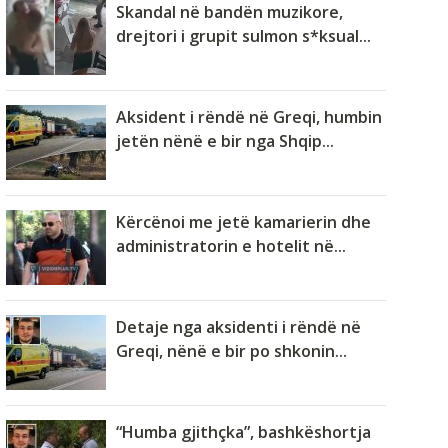
Skandal në bandën muzikore,
drejtori i grupit sulmon s*ksual...
Aksident i rëndë në Greqi, humbin
jetën nënë e bir nga Shqip...
Kërcënoi me jetë kamarierin dhe
administratorin e hotelit në...
Detaje nga aksidenti i rëndë në
Greqi, nënë e bir po shkonin...
“Humba gjithçka”, bashkëshortja