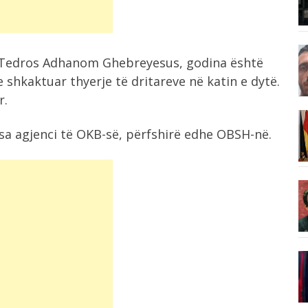
Me çantë në shpinë, i maskuar dhe...
2:52
, Tedros Adhanom Ghebreyesus, godina është
Reali, dy goditje në pak orë! Blen...
 shkaktuar thyerje të dritareve në katin e dytë.
r.
2:45
Zelensky viziton nesër Serbinë, takim
disa agjenci të OKB-së, përfshirë edhe OBSH-në.
me Vuçiç...
2:43
Salah, “faraon” në Trabzon, egjiptiani
.
mrekullohet nga...
2:42
Akt heroik, pronari i kafenesë hidhet
:...
në...