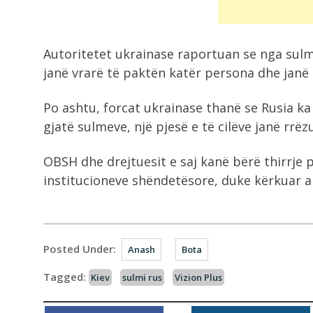
Autoritetet ukrainase raportuan se nga sulm
janë vrarë të paktën katër persona dhe janë 
Po ashtu, forcat ukrainase thanë se Rusia k
gjatë sulmeve, një pjesë e të cilëve janë rrëz
OBSH dhe drejtuesit e saj kanë bërë thirrje 
institucioneve shëndetësore, duke kërkuar
Posted Under:
Anash
Bota
Tagged:
Kiev
sulmi rus
Vizion Plus