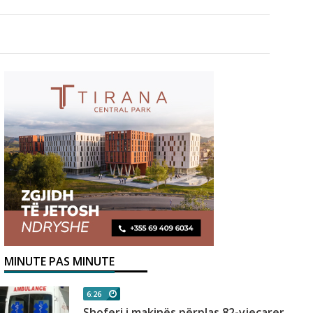
MINUTE PAS MINUTE
6:26
Shoferi i makinës përplas 82-vjeçaren