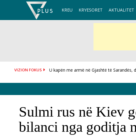
Skip
KREU
KRYESORET
AKTUALITET
to
content
VIZION FOKUS
U kapën me armë në Gjashtë të Sarandës, dy
Spanja thirrje sërish Italisë: Rihapni kufijtë, o
Sulmi rus në Kiev g
bilanci nga goditja