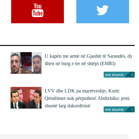
U kapën me armë në Gjashtë të Sarandës, dy
lihen në burg e tre në shtëpi (EMRI)
më shumë...
LVV dhe LDK pa marrëveshje, Kurti:
Qëndrimet nuk përputhen! Abdixhiku: jemi
shumë larg dakordësisë
më shumë...