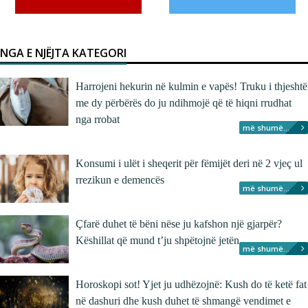
NGA E NJËJTA KATEGORI
Harrojeni hekurin në kulmin e vapës! Truku i thjeshtë
me dy përbërës do ju ndihmojë që të hiqni rrudhat
nga rrobat
më shumë...
Konsumi i ulët i sheqerit për fëmijët deri në 2 vjeç ul
rrezikun e demencës
më shumë...
Çfarë duhet të bëni nëse ju kafshon një gjarpër?
Këshillat që mund t’ju shpëtojnë jetën
më shumë...
Horoskopi sot! Yjet ju udhëzojnë: Kush do të ketë fat
në dashuri dhe kush duhet të shmangë vendimet e