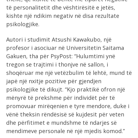
të personalitetit dhe vështirësitë e jetës,
kishte një ndikim negativ në disa rezultate
psikologjike.
Autori i studimit Atsushi Kawakubo, një
profesor i asociuar në Universitetin Saitama
Gakuen, tha për PsyPost: “Hulumtimi ynë
tregon se trajtimi i thonjve në sallon, i
shoqëruar me një vetëzbulim të lehtë, mund të
japë një nxitje pozitive për gjendjen
psikologjike të dikujt. “Kjo praktikë ofron një
mënyrë të prekshme për individët për të
promovuar mirëqenien e tyre mendore, duke i
vënë theksin rëndësisë së kujdesit për veten
dhe përfitimet e mundshme të ndarjes së
mendimeve personale në një mjedis komod.”