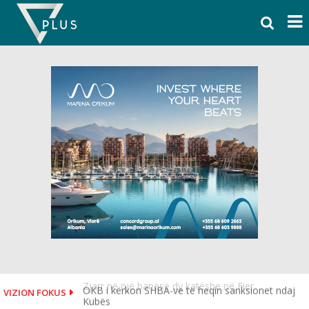
Skip
to
content
OKB i kërkon SHBA-ve të heqin sanksionet ndaj
VIZION FOKUS
Kubës