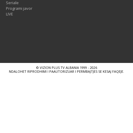
Seriale
Programi javor
LIVE
© VIZION PLUS TV ALBANIA 1999 - 2026
NDALOHET RIPRODHIMI I PAAUTORIZUAR I PERMBAJTJES SE KESAJ FAQEJE.