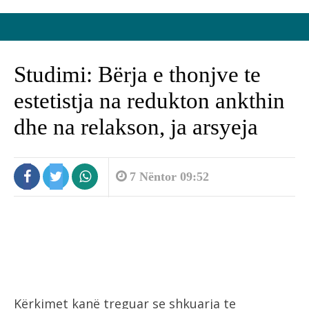
Studimi: Bërja e thonjve te
estetistja na redukton ankthin
dhe na relakson, ja arsyeja
7 Nëntor 09:52
Kërkimet kanë treguar se shkuarja te