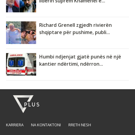
liderin suprem Khamenei ë...
Richard Grenell zgjedh rivierën
shqiptare për pushime, publi...
Humbi ndjenjat gjatë punës në një
kantier ndërtimi, ndërron...
KARRIERA
NA KONTAKTONI
RRETH NESH