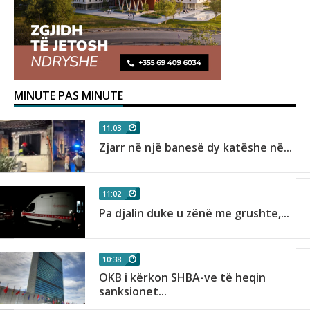
MINUTE PAS MINUTE
11:03
Zjarr në një banesë dy katëshe në...
11:02
Pa djalin duke u zënë me grushte,...
10:38
OKB i kërkon SHBA-ve të heqin
sanksionet...