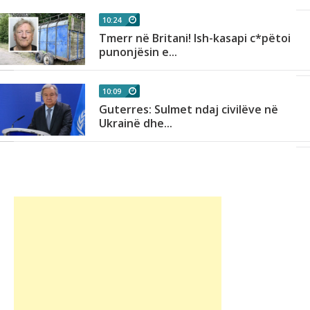
10:24
Tmerr në Britani! Ish-kasapi c*pëtoi
punonjësin e...
10:09
Guterres: Sulmet ndaj civilëve në
Ukrainë dhe...