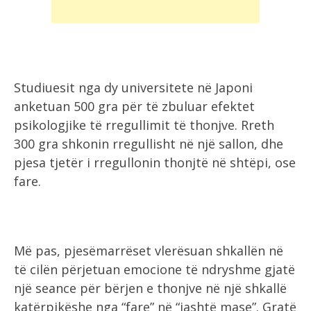
Studiuesit nga dy universitete në Japoni
anketuan 500 gra për të zbuluar efektet
psikologjike të rregullimit të thonjve. Rreth
300 gra shkonin rregullisht në një sallon, dhe
pjesa tjetër i rregullonin thonjtë në shtëpi, ose
fare.
Më pas, pjesëmarrëset vlerësuan shkallën në
të cilën përjetuan emocione të ndryshme gjatë
një seance për bërjen e thonjve në një shkallë
katërpikëshe nga “fare” në “jashtë mase”. Gratë