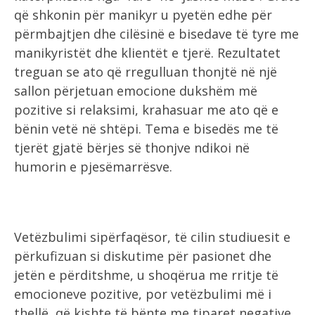
që shkonin për manikyr u pyetën edhe për
përmbajtjen dhe cilësinë e bisedave të tyre me
manikyristët dhe klientët e tjerë. Rezultatet
treguan se ato që rregulluan thonjtë në një
sallon përjetuan emocione dukshëm më
pozitive si relaksimi, krahasuar me ato që e
bënin vetë në shtëpi. Tema e bisedës me të
tjerët gjatë bërjes së thonjve ndikoi në
humorin e pjesëmarrësve.
Vetëzbulimi sipërfaqësor, të cilin studiuesit e
përkufizuan si diskutime për pasionet dhe
jetën e përditshme, u shoqërua me rritje të
emocioneve pozitive, por vetëzbulimi më i
thellë, që kishte të bënte me tiparet negative