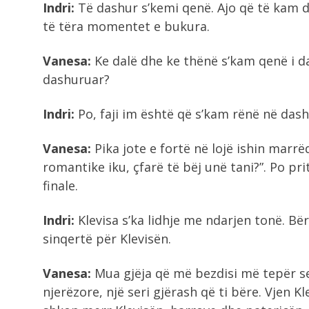
Indri:
Të dashur s’kemi qenë. Ajo që të kam d
të tëra momentet e bukura.
Vanesa:
Ke dalë dhe ke thënë s’kam qenë i da
dashuruar?
Indri:
Po, faji im është që s’kam rënë në dash
Vanesa:
Pika jote e fortë në lojë ishin marr
romantike iku, çfarë të bëj unë tani?”. Po prit 
finale.
Indri:
Klevisa s’ka lidhje me ndarjen tonë. B
sinqertë për Klevisën.
Vanesa:
Mua gjëja që më bezdisi më tepër s
njerëzore, një seri gjërash që ti bëre. Vjen 