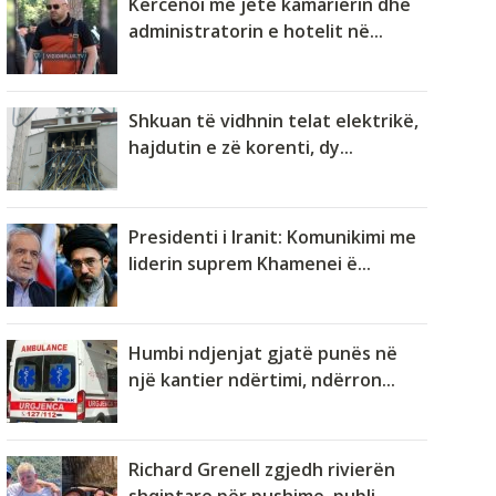
Kërcënoi me jetë kamarierin dhe
administratorin e hotelit në...
Shkuan të vidhnin telat elektrikë,
hajdutin e zë korenti, dy...
Presidenti i Iranit: Komunikimi me
liderin suprem Khamenei ë...
Humbi ndjenjat gjatë punës në
një kantier ndërtimi, ndërron...
Richard Grenell zgjedh rivierën