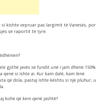
si kishte vepruar pas largimit të Vanesës, por
jes së raportit të tyre.
rëdhënien?
ë gjithë javës së fundit unë i jam dhënë 150%
a qenë si ishte ai. Kur kam dalë, kam lënë
ta që dola, pastaj ishte kështu si një pluhur, u
a.
aj kohe që keni qenë jashtë?