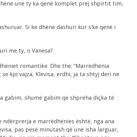
hënë unë ty ka qenë komplet prej shpirtit tim,
shuruar. Si ke dhënë dashuri kur s’ke qenë i
uri me ty, o Vanesa?
ëdhëniet romantike. Dhe the: “Marrëdhënia
se kjo vajza, Klevisa, erdhi, ja ta shtyj deri në
ëra gabim, shumë gabim që shpreha diçka të
e ndërprerja e marrëdhënies është, nga ana
Klevisa, pas pesë minutash që unë isha larguar,