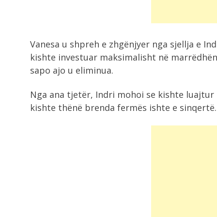
rrezikuar jetën...
9:05
Vanesa u shpreh e zhgënjyer nga sjellja e In
Zelensky viziton Beogradin javën e
kishte investuar maksimalisht në marrëdhënie
ardhshme, takim...
sapo ajo u eliminua.
9:00
Nga ana tjetër, Indri mohoi se kishte luajtu
Zjarri në Drenije mbetet aktiv,
kishte thënë brenda fermës ishte e sinqertë.
zjarrfikësit e...
8:42
Rama mbledh ministrat në fund të
gushtit!...
8:21
Grabitqarët që sfidojnë uraganët,
kuriozitete të frikshme...