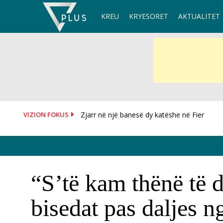
Skip
KREU
KRYESORET
AKTUALITET
to
content
VIZION FOKUS
OKB i kërkon SHBA-ve të heqin sanksionet 
“S’të kam thënë të 
bisedat pas daljes 