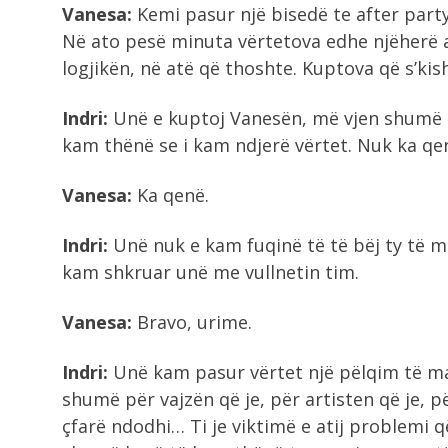
Vanesa:
Kemi pasur një bisedë te after part
Në ato pesë minuta vërtetova edhe njëherë at
logjikën, në atë që thoshte. Kuptova që s’kis
Indri:
Unë e kuptoj Vanesën, më vjen shumë keq
kam thënë se i kam ndjerë vërtet. Nuk ka qen
Vanesa:
Ka qenë.
Indri:
Unë nuk e kam fuqinë të të bëj ty të m
kam shkruar unë me vullnetin tim.
Vanesa:
Bravo, urime.
Indri:
Unë kam pasur vërtet një pëlqim të mad
shumë për vajzën që je, për artisten që je, 
çfarë ndodhi… Ti je viktimë e atij problemi