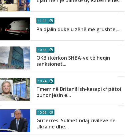
Zjarr në një banesë dy katëshe në...
11:02
Pa djalin duke u zënë me grushte,...
10:38
OKB i kërkon SHBA-ve të heqin
sanksionet...
10:24
Tmerr në Britani! Ish-kasapi c*pëtoi
punonjësin e...
10:09
Guterres: Sulmet ndaj civilëve në
Ukrainë dhe...