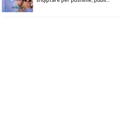
shqiptare për pushime, publi...