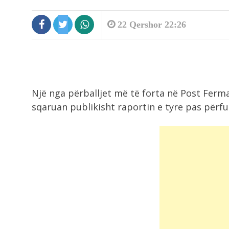
22 Qershor 22:26
Një nga përballjet më të forta në Post Ferma 
sqaruan publikisht raportin e tyre pas përfu
9:19
Shkeli perimetrin e sigurisë duke