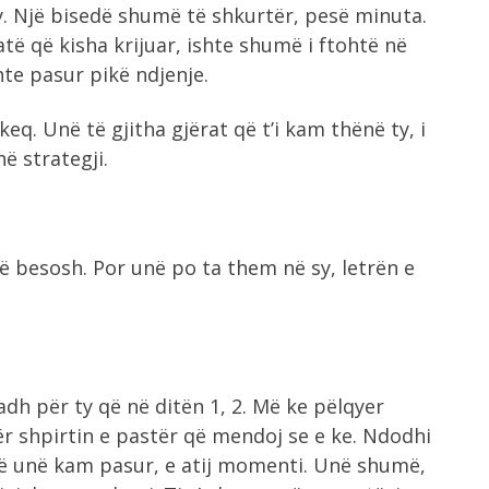
y. Një bisedë shumë të shkurtër, pesë minuta.
ë që kisha krijuar, ishte shumë i ftohtë në
hte pasur pikë ndjenje.
. Unë të gjitha gjërat që t’i kam thënë ty, i
ë strategji.
ë besosh. Por unë po ta them në sy, letrën e
h për ty që në ditën 1, 2. Më ke pëlqyer
për shpirtin e pastër që mendoj se e ke. Ndodhi
 që unë kam pasur, e atij momenti. Unë shumë,