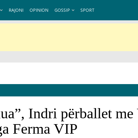
RAJONI
OPINION
GOSSIP
SPORT
ndaj Kubës
dua”, Indri përballet me
nga Ferma VIP