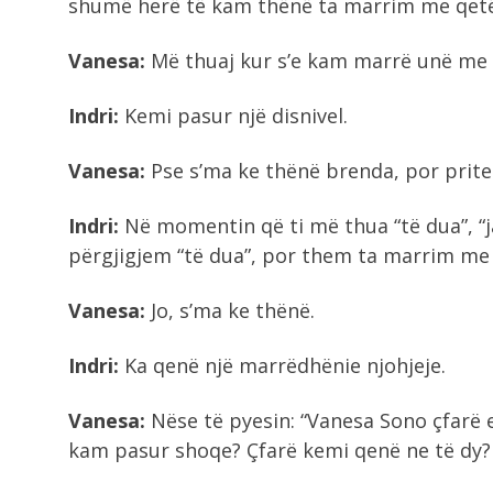
shumë herë të kam thënë ta marrim me qetësi
Vanesa:
Më thuaj kur s’e kam marrë unë me 
Indri:
Kemi pasur një disnivel.
Vanesa:
Pse s’ma ke thënë brenda, por prite 
Indri:
Në momentin që ti më thua “të dua”, “
përgjigjem “të dua”, por them ta marrim me
Vanesa:
Jo, s’ma ke thënë.
Indri:
Ka qenë një marrëdhënie njohjeje.
Vanesa:
Nëse të pyesin: “Vanesa Sono çfarë e
kam pasur shoqe? Çfarë kemi qenë ne të dy?