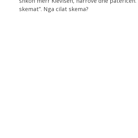
shkon merr Klevisën, harrove dhe patericën
skemat”. Nga cilat skema?