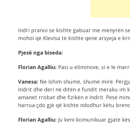
Indri pranoi se kishte gabuar me mënyrën se 
mohoi që Klevisa të kishte qenë arsyeja e kris
Pjesë nga biseda:
Florian Agalliu:
Pasi u eliminove, si e le mar
Vanesa:
Ne ishim shumë, shumë mirë. Përgjat
Indrit dhe deri në ditën e fundit meraku im k
amanet rrobat dhe fizikën e Indrit. Pesë minu
harrua çdo gjë që kishte ndodhur këtu brend
Florian Agalliu:
Ju keni komunikuar gjatë kës