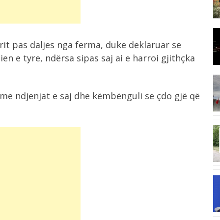
Konsumi i ulët i sheqerit për fëmijët...
8:03
drit pas daljes nga ferma, duke deklaruar se
I nxehti ekstrem, Italia zgjat oraret
e...
n e tyre, ndërsa sipas saj ai e harroi gjithçka
7:42
r me ndjenjat e saj dhe këmbënguli se çdo gjë që
Ukraina godet rafineri ruse me dronë,
Moska...
6:58
“E kemi humbur besimin te Infantino”,
UEFA...
6:41
Situatë e vështirë nga zjarri në
Mallakastër,...