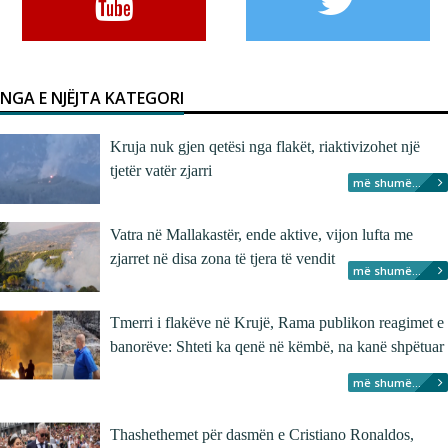
NGA E NJËJTA KATEGORI
Kruja nuk gjen qetësi nga flakët, riaktivizohet një
tjetër vatër zjarri
më shumë...
Vatra në Mallakastër, ende aktive, vijon lufta me
zjarret në disa zona të tjera të vendit
më shumë...
Tmerri i flakëve në Krujë, Rama publikon reagimet e
banorëve: Shteti ka qenë në këmbë, na kanë shpëtuar
më shumë...
Thashethemet për dasmën e Cristiano Ronaldos,