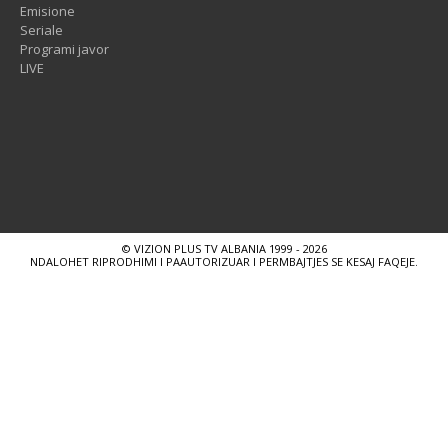
Emisione
Seriale
Programi javor
LIVE
© VIZION PLUS TV ALBANIA 1999 - 2026
NDALOHET RIPRODHIMI I PAAUTORIZUAR I PERMBAJTJES SE KESAJ FAQEJE.