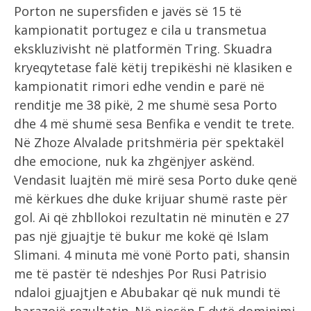
Porton ne supersfiden e javës së 15 të
kampionatit portugez e cila u transmetua
ekskluzivisht në platformën Tring. Skuadra
kryeqytetase falë këtij trepikëshi në klasiken e
kampionatit rimori edhe vendin e parë në
renditje me 38 pikë, 2 me shumë sesa Porto
dhe 4 më shumë sesa Benfika e vendit te trete.
Në Zhoze Alvalade pritshmëria për spektakël
dhe emocione, nuk ka zhgënjyer askënd.
Vendasit luajtën më mirë sesa Porto duke qenë
më kërkues dhe duke krijuar shumë raste për
gol. Ai që zhbllokoi rezultatin në minutën e 27
pas një gjuajtje të bukur me kokë që Islam
Slimani. 4 minuta më vonë Porto pati, shansin
me të pastër të ndeshjes Por Rusi Patrisio
ndaloi gjuajtjen e Abubakar që nuk mundi të