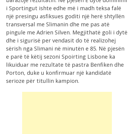
barazojë rezultatin. Në pjesën E dytë dominimi
i Sportingut ishte edhe më i madh teksa falë
një presingu asfiksues goditi një herë shtyllën
transversal me Slimanin dhe me pas atë
pingule me Adrien Silven. Megjithatë goli i dytë
dhe i sigurisë per vendasit do të realizohej
sërish nga Slimani në minutën e 85. Në pjesën
e parë të këtij sezoni Spoirting Lisbone ka
likuiduar me rezultate të pastra Benfiken dhe
Porton, duke u konfirmuar një kandidatë
serioze për titullin kampion.