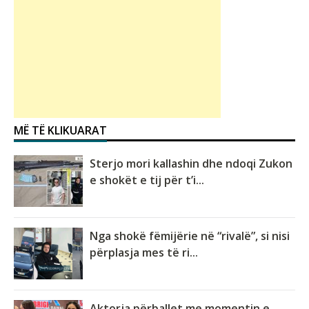
MË TË KLIKUARAT
Sterjo mori kallashin dhe ndoqi Zukon
e shokët e tij për t’i...
Nga shokë fëmijërie në “rivalë”, si nisi
përplasja mes të ri...
Aktorja përballet me momentin e