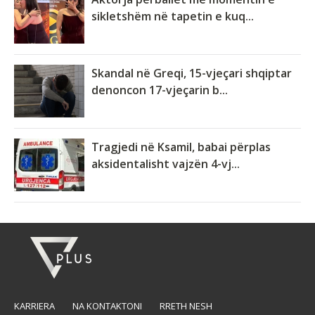
sikletshëm në tapetin e kuq...
Skandal në Greqi, 15-vjeçari shqiptar
denoncon 17-vjeçarin b...
Tragjedi në Ksamil, babai përplas
aksidentalisht vajzën 4-vj...
KARRIERA
NA KONTAKTONI
RRETH NESH