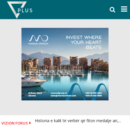
Skip
to
content
Historia e kalit të verbër që fiton medalje ari,...
VIZION FOKUS