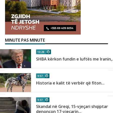
MINUTE PAS MINUTE
10:28
SHBA kërkon fundin e luftës me Iranin,.
9:57
Historia e kalit të verbër që fiton...
9:37
Skandal në Greqi, 15-vjeçari shqiptar
denoncon 17-vjeçarin...