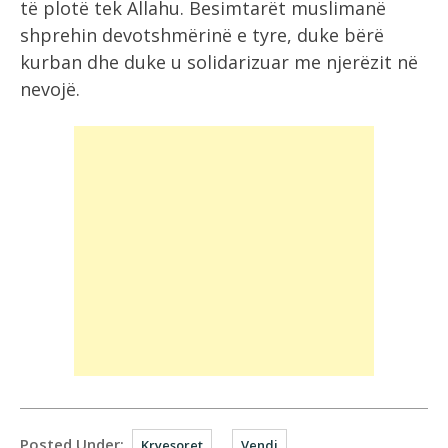
të plotë tek Allahu. Besimtarët muslimanë
shprehin devotshmërinë e tyre, duke bërë
kurban dhe duke u solidarizuar me njerëzit në
nevojë.
Posted Under:
Kryesoret
Vendi