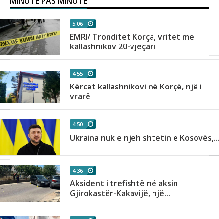
MINUTE PAS MINUTE
5:06
EMRI/ Tronditet Korça, vritet me
kallashnikov 20-vjeçari
4:55
t
Kërcet kallashnikovi në Korçë, një i
vrarë
4:50
Ukraina nuk e njeh shtetin e Kosovës,..
4:36
Aksident i trefishtë në aksin
Gjirokastër-Kakavijë, një...