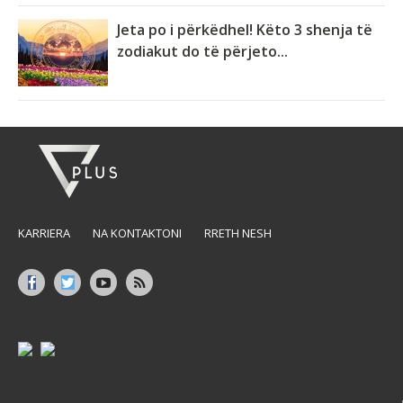
Jeta po i përkëdhel! Këto 3 shenja të
zodiakut do të përjeto...
KARRIERA
NA KONTAKTONI
RRETH NESH