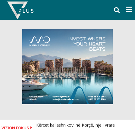
Skip
to
content
Kërcet kallashnikovi në Korçë, një i vrarë
VIZION FOKUS