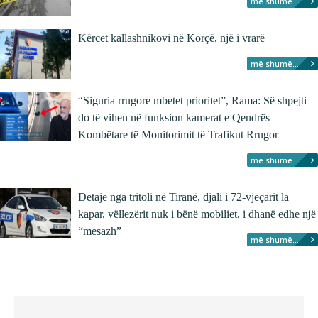
më shumë...
Kërcet kallashnikovi në Korçë, një i vrarë
më shumë...
“Siguria rrugore mbetet prioritet”, Rama: Së shpejti
do të vihen në funksion kamerat e Qendrës
Kombëtare të Monitorimit të Trafikut Rrugor
më shumë...
Detaje nga tritoli në Tiranë, djali i 72-vjeçarit la
kapar, vëllezërit nuk i bënë mobiliet, i dhanë edhe një
“mesazh”
më shumë...