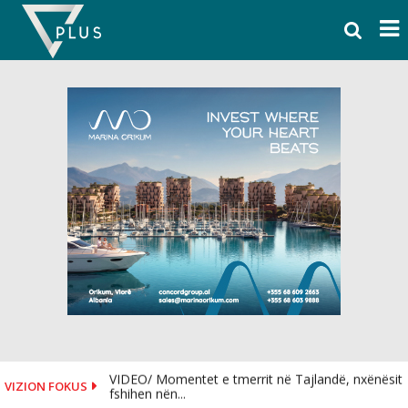
Skip
to
content
VIDEO/ Momentet e tmerrit në Tajlandë, nxënësit
VIZION FOKUS
fshihen nën...