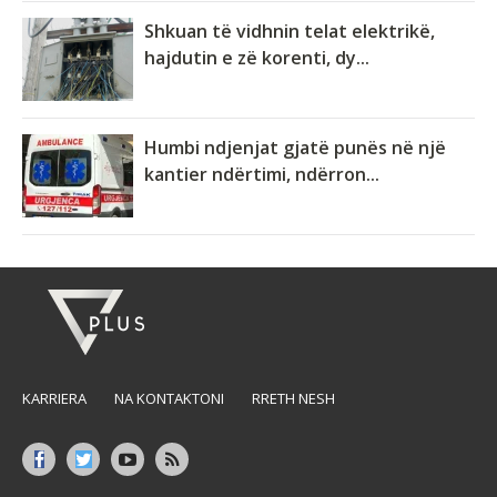
Shkuan të vidhnin telat elektrikë,
hajdutin e zë korenti, dy...
Humbi ndjenjat gjatë punës në një
kantier ndërtimi, ndërron...
KARRIERA
NA KONTAKTONI
RRETH NESH