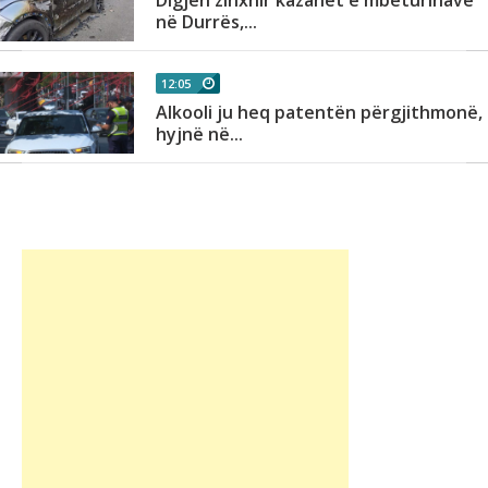
në Durrës,...
12:05
Alkooli ju heq patentën përgjithmonë,
hyjnë në...