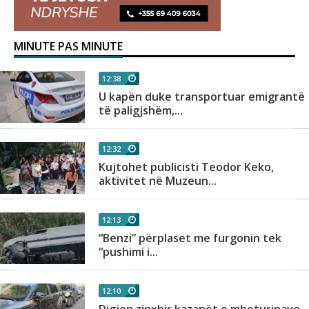
MINUTE PAS MINUTE
12:38
U kapën duke transportuar emigrantë
të paligjshëm,...
12:32
Kujtohet publicisti Teodor Keko,
aktivitet në Muzeun...
12:13
“Benzi” përplaset me furgonin tek
“pushimi i...
12:10
Digjen zinxhir kazanët e mbeturinave