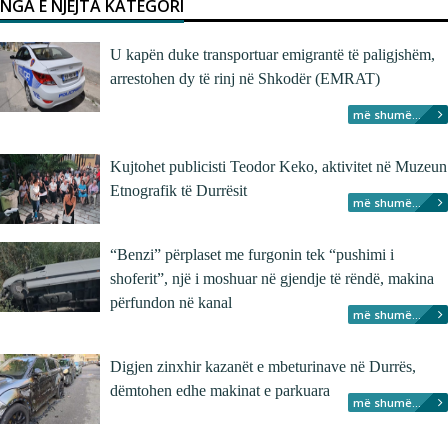
NGA E NJËJTA KATEGORI
U kapën duke transportuar emigrantë të paligjshëm,
arrestohen dy të rinj në Shkodër (EMRAT)
më shumë...
Kujtohet publicisti Teodor Keko, aktivitet në Muzeun
Etnografik të Durrësit
më shumë...
“Benzi” përplaset me furgonin tek “pushimi i
shoferit”, një i moshuar në gjendje të rëndë, makina
përfundon në kanal
më shumë...
Digjen zinxhir kazanët e mbeturinave në Durrës,
dëmtohen edhe makinat e parkuara
më shumë...