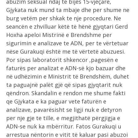
abuzim seksual ndaj te bijës 15-vjeçare,
Gjykata nuk mund ta mbaje dhe per shume ne
burg vetëm per shkak te nje procedure.
Ne
seancën e zhvilluar këtë të hënë gjyqtari Gerd
Hoxha apeloi Mistrinë e Brendshme per
sigurimin e analizave te ADN, per te vërtetuar
nëse Gurakuqi është me të vërtetë abuzuesi.
Por sipas laboratorit shkencor ,pagesën e
faturës per analizat e ADN-së kjo bazuar dhe
në udhëzimin e Ministrit të Brendshëm, duhet
ta paguajnë palët gjë që sipas gjyqtarit nuk
qëndron. Skandalin e rendon me shume fakti
qe Gjykata e ka paguar vete faturën e
analizave, pavarësisht se ligji nuk e detyron
per nje gje te tille, e megjithatë përgjigja e
ADN-se nuk ka mbërritur. Fatos Gurakuqi u
arrestua nëntorin e vitit të kaluar pasi abuzoi