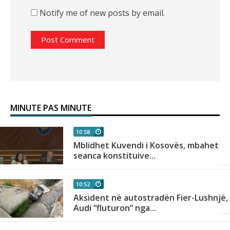
Notify me of new posts by email.
MINUTE PAS MINUTE
10:58
Mblidhet Kuvendi i Kosovës, mbahet
seanca konstituive...
10:52
in
Aksident në autostradën Fier-Lushnjë,
Audi “fluturon” nga...