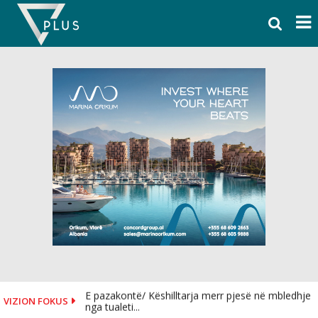
Skip
to
content
E pazakontë/ Këshilltarja merr pjesë në mbledhje
VIZION FOKUS
nga tualeti...