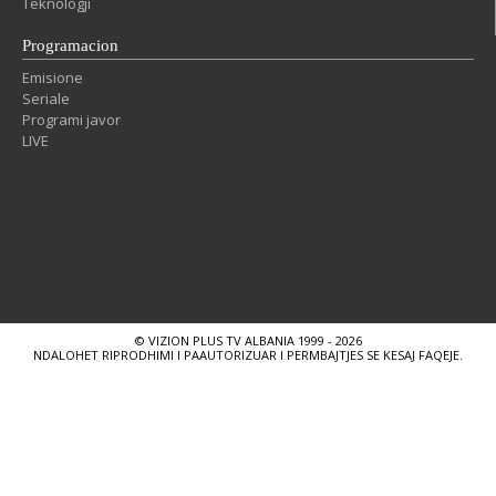
Teknologji
Programacion
Emisione
Seriale
Programi javor
LIVE
© VIZION PLUS TV ALBANIA 1999 - 2026
NDALOHET RIPRODHIMI I PAAUTORIZUAR I PERMBAJTJES SE KESAJ FAQEJE.