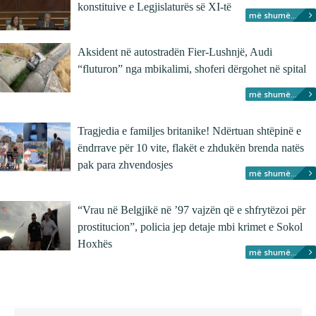
konstituive e Legjislaturës së XI-të
më shumë...
Aksident në autostradën Fier-Lushnjë, Audi
“fluturon” nga mbikalimi, shoferi dërgohet në spital
më shumë...
Tragjedia e familjes britanike! Ndërtuan shtëpinë e
ëndrrave për 10 vite, flakët e zhdukën brenda natës
pak para zhvendosjes
më shumë...
“Vrau në Belgjikë në ’97 vajzën që e shfrytëzoi për
prostitucion”, policia jep detaje mbi krimet e Sokol
Hoxhës
më shumë...