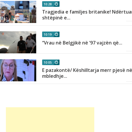
10:28
Tragjedia e familjes britanike! Ndërtua
shtëpinë e...
10:19
,
“Vrau në Belgjikë në ’97 vajzën që...
10:05
E pazakontë/ Këshilltarja merr pjesë n
.
mbledhje...