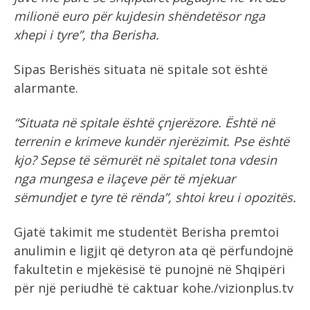
milionë euro për kujdesin shëndetësor nga
xhepi i tyre”, tha Berisha.
Sipas Berishës situata në spitale sot është
alarmante.
“Situata në spitale është çnjerëzore. Është në
terrenin e krimeve kundër njerëzimit. Pse është
kjo? Sepse të sëmurët në spitalet tona vdesin
nga mungesa e ilaçeve për të mjekuar
sëmundjet e tyre të rënda”, shtoi kreu i opozitës.
Gjatë takimit me studentët Berisha premtoi
anulimin e ligjit që detyron ata që përfundojnë
fakultetin e mjekësisë të punojnë në Shqipëri
për një periudhë të caktuar kohe./vizionplus.tv