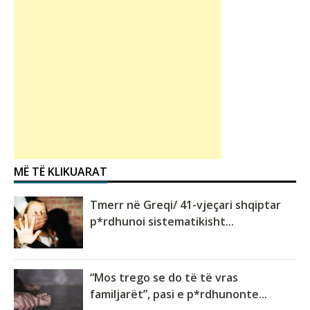
MË TË KLIKUARAT
Tmerr në Greqi/ 41-vjeçari shqiptar
p*rdhunoi sistematikisht...
“Mos trego se do të të vras
familjarët”, pasi e p*rdhunonte...