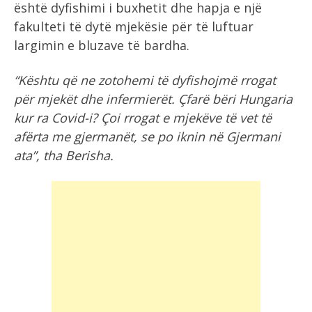
është dyfishimi i buxhetit dhe hapja e një
fakulteti të dytë mjekësie për të luftuar
largimin e bluzave të bardha.
“Kështu që ne zotohemi të dyfishojmë rrogat
për mjekët dhe infermierët. Çfarë bëri Hungaria
kur ra Covid-i? Çoi rrogat e mjekëve të vet të
afërta me gjermanët, se po iknin në Gjermani
ata”, tha Berisha.