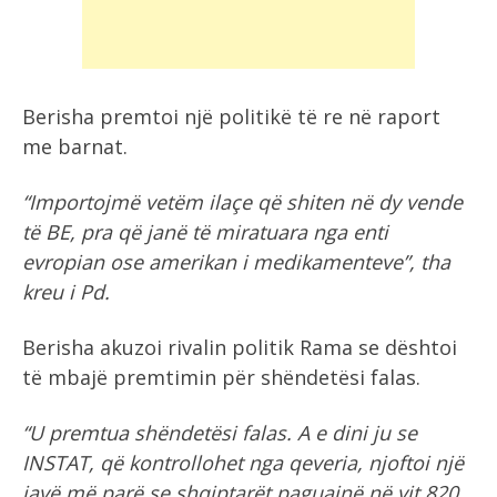
Berisha premtoi një politikë të re në raport
me barnat.
“Importojmë vetëm ilaçe që shiten në dy vende
të BE, pra që janë të miratuara nga enti
evropian ose amerikan i medikamenteve”, tha
kreu i Pd.
Berisha akuzoi rivalin politik Rama se dështoi
të mbajë premtimin për shëndetësi falas.
“U premtua shëndetësi falas. A e dini ju se
INSTAT, që kontrollohet nga qeveria, njoftoi një
javë më parë se shqiptarët paguajnë në vit 820