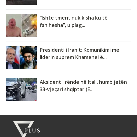
“Ishte tmerr, nuk kisha ku të
fshihesha”, u plag...
Presidenti i Iranit: Komunikimi me
liderin suprem Khamenei ë...
Aksident i rëndë në Itali, humb jetën
33-vjeçari shqiptar (E...