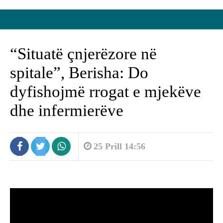
“Situatë çnjerëzore në
spitale”, Berisha: Do
dyfishojmë rrogat e mjekëve
dhe infermierëve
25 Prill 14:56