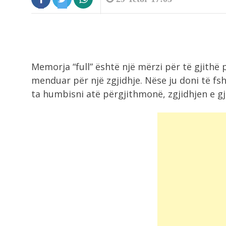
Memorja “full” është një mërzi për të gjith
menduar për një zgjidhje. Nëse ju doni të fsh
ta humbisni atë përgjithmonë, zgjidhjen e gj
3:11
Daku, milioner tek Spartak Moskë,
sulmuesi kuqezi...