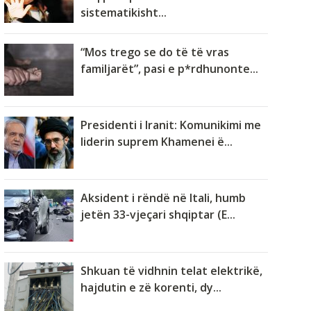
sistematikisht...
“Mos trego se do të të vras
familjarët”, pasi e p*rdhunonte...
Presidenti i Iranit: Komunikimi me
liderin suprem Khamenei ë...
Aksident i rëndë në Itali, humb
jetën 33-vjeçari shqiptar (E...
Shkuan të vidhnin telat elektrikë,
hajdutin e zë korenti, dy...