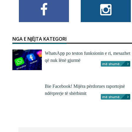
NGA E NJËJTA KATEGORI
WhatsApp po teston funksionin e ri, mesazhet
që nuk lënë gjurmë
më shumë...
Bie Facebook! Mijëra përdorues raportojnë
ndërprerje të shërbimit
më shumë...