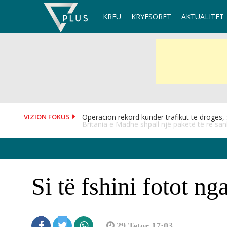
Skip
KREU
KRYESORET
AKTUALITET
to
content
VIZION FOKUS
Britania e Madhe shpall një paketë të re san
Si të fshini fotot n
29 Tetor 17:03