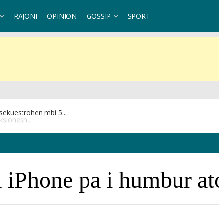
RAJONI
OPINION
GOSSIP
SPORT
ksionesh...
ga iPhone pa i humbur a