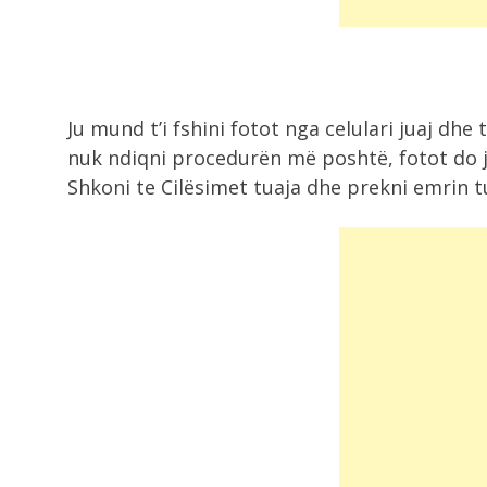
2:59
Irani dhe Omani drejt marrëveshje
rregulla të...
Ju mund t’i fshini fotot nga celulari juaj dhe 
2:57
nuk ndiqni procedurën më poshtë, fotot do ju
“Zbrazen” fshatrat në Malësi të
Shkoni te Cilësimet tuaja dhe prekni emrin tu
Madhe, shkaqet...
2:49
PD çon hartën e PS në Kushtetuese,
2:46
Ministria e Mbrojtjes u përgjigjet
akuzave të...