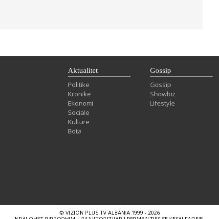
Aktualitet
Gossip
Politike
Gossip
Kronike
Showbiz
Ekonomi
Lifestyle
Sociale
Kulture
Bota
© VIZION PLUS TV ALBANIA 1999 - 2026
NDALOHET RIPRODHIMI I PAAUTORIZUAR I PERMBAJTJES SE KESAJ FAQEJE.