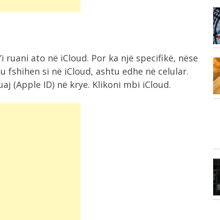
2:29
s,
Drafti për shkrirjen e bashkive, PD
udhëzon...
t’i ruani ato në iCloud. Por ka një specifikë, nëse
2:20
 fshihen si në iCloud, ashtu edhe në celular.
I dënuar me 11 vite burg,
aj (Apple ID) në krye. Klikoni mbi iCloud.
arrestohet...
2:15
Provimi i pranimit në mjekësi,
...
maturantët duhet...
2:14
Presidenti Begaj nga Ulqini: Gjuha
shqipe ruhet...