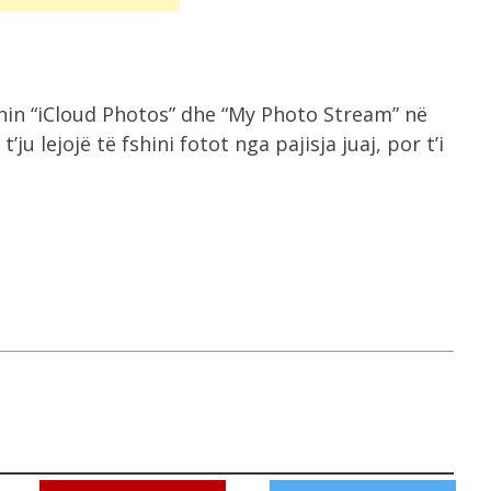
onin “iCloud Photos” dhe “My Photo Stream” në
ju lejojë të fshini fotot nga pajisja juaj, por t’i