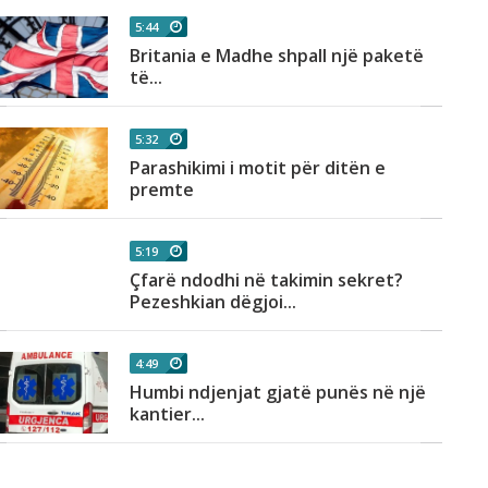
5:44
Britania e Madhe shpall një paketë
të...
5:32
Parashikimi i motit për ditën e
premte
5:19
Çfarë ndodhi në takimin sekret?
Pezeshkian dëgjoi...
4:49
Humbi ndjenjat gjatë punës në një
kantier...