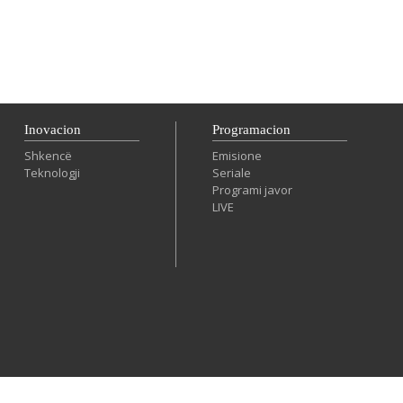
Inovacion
Programacion
Shkencë
Emisione
Teknologji
Seriale
Programi javor
LIVE