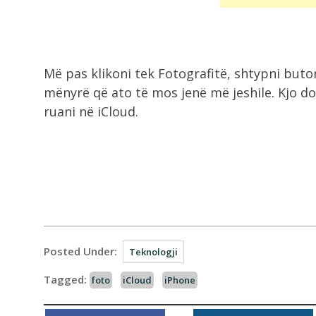
Më pas klikoni tek Fotografitë, shtypni but
mënyrë që ato të mos jenë më jeshile. Kjo do t’
ruani në iCloud.
Posted Under:
Teknologji
Tagged:
foto
iCloud
iPhone