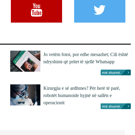
Jo vetëm fotot, por edhe mesazhet; Cili është
ndryshimi që pritet të sjellë Whatsapp
më shumë...
Kirurgjia e së ardhmes? Për herë të parë,
robotët humanoide hyjnë në sallën e
operacionit
më shumë...