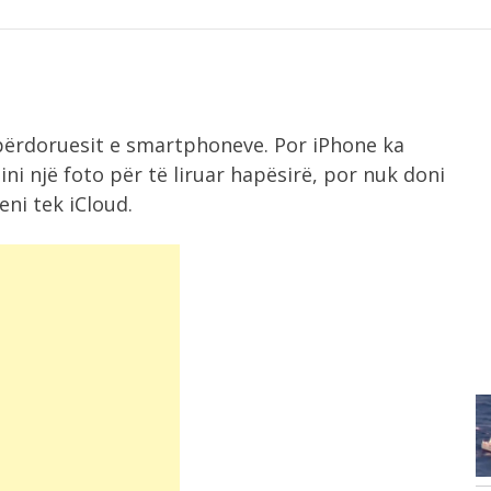
ë përdoruesit e smartphoneve. Por iPhone ka
ini një foto për të liruar hapësirë, por nuk doni
eni tek iCloud.
2:32
Richard Grenell zgjedh rivierën
shqiptare për pushime,...