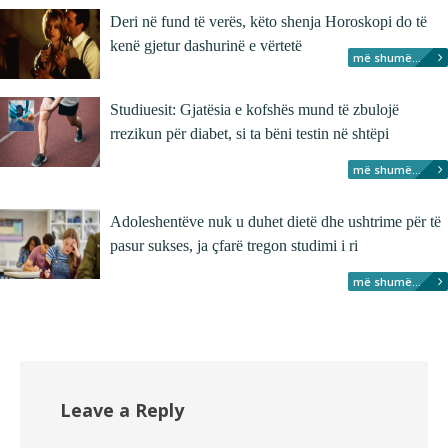
Deri në fund të verës, këto shenja Horoskopi do të
kenë gjetur dashurinë e vërtetë
më shumë...
Studiuesit: Gjatësia e kofshës mund të zbulojë
rrezikun për diabet, si ta bëni testin në shtëpi
më shumë...
Adoleshentëve nuk u duhet dietë dhe ushtrime për të
pasur sukses, ja çfarë tregon studimi i ri
më shumë...
Leave a Reply