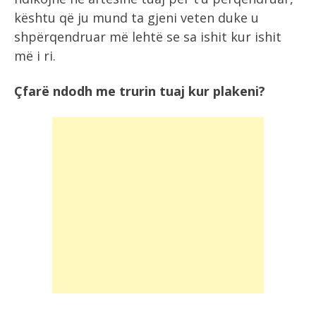
kështu që ju mund ta gjeni veten duke u
shpërqendruar më lehtë se sa ishit kur ishit
më i ri.
Çfarë ndodh me trurin tuaj kur plakeni?