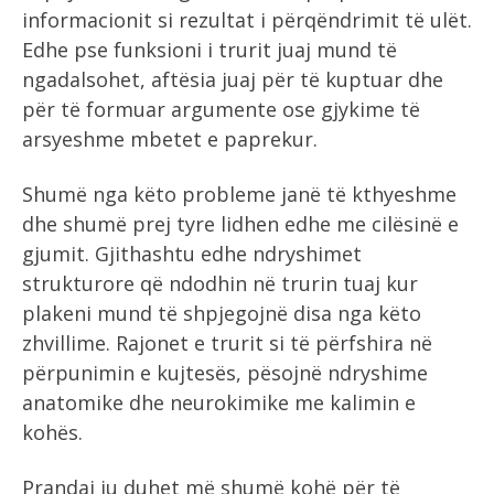
informacionit si rezultat i përqëndrimit të ulët.
Edhe pse funksioni i trurit juaj mund të
ngadalsohet, aftësia juaj për të kuptuar dhe
për të formuar argumente ose gjykime të
arsyeshme mbetet e paprekur.
Shumë nga këto probleme janë të kthyeshme
dhe shumë prej tyre lidhen edhe me cilësinë e
gjumit. Gjithashtu edhe ndryshimet
strukturore që ndodhin në trurin tuaj kur
plakeni mund të shpjegojnë disa nga këto
zhvillime. Rajonet e trurit si të përfshira në
përpunimin e kujtesës, pësojnë ndryshime
anatomike dhe neurokimike me kalimin e
kohës.
Prandaj ju duhet më shumë kohë për të