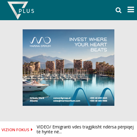
Skip
to
content
VIDEO/ Emigranti vdes tragjikisht ndërsa përpiqej
VIZION FOKUS
të hynte në...