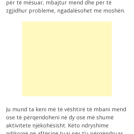
për të mësuar, mbajtur mend dhe për të
zgjidhur probleme, ngadalësohet me moshën.
Ju mund ta keni më të vështirë të mbani mend
ose të përqendoheni në dy ose më shumë
aktivitete njëkohësisht. Këto ndryshime
ndikojnë në aftësinë tuaj për t’u përqëndruar,