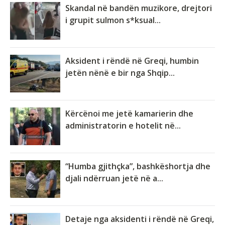
Skandal në bandën muzikore, drejtori
i grupit sulmon s*ksual...
Aksident i rëndë në Greqi, humbin
jetën nënë e bir nga Shqip...
Kërcënoi me jetë kamarierin dhe
administratorin e hotelit në...
“Humba gjithçka”, bashkëshortja dhe
djali ndërruan jetë në a...
Detaje nga aksidenti i rëndë në Greqi,