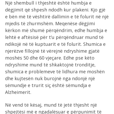
Një shembull i thjeshtë është humbja e
dëgjimit që shpesh ndodh kur plakeni. Kjo gjë
e bën më të vështirë dallimin e të folurit në një
mjedis të zhurmshëm. Meqenëse dëgjimi
kërkon më shumë përqëndrim, edhe humbja e
lehtë e aftësisë për t’u përqëndruar mund të
ndikojë në të kuptuarit e të folurit. Shumica e
njerëzve fillojnë të vërejnë ndryshime gjatë
moshës 50 dhe 60 vjeçare. Edhe pse këto
ndryshime mund të shkaktojnë tronditje,
shumica e problemeve të lidhura me moshën
dhe kujtesën nuk burojnë nga ndonjë një
sëmundje e trurit siç është sëmundja e
Alzheimerit.
Në vend të kësaj, mund të jetë thjesht një
shpejtësi më e ngadalësuar e përpunimit të