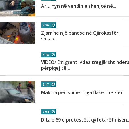
Ariu hyn në vendin e shenjtë në...
8:36
Zjarr në një banesë në Gjirokastër,
shkak...
8:18
VIDEO/ Emigranti vdes tragjikisht ndër
përpiqej të...
8:17
Makina përfshihet nga flakët në Fier
7:54
Dita e 69 e protestës, qytetarët nisen..