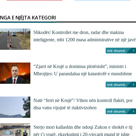
NGA E NJËJTA KATEGORI
Shkodër/ Kontrollet me dron, radar dhe makina
inteligjente, mbi 1200 masa administrative në një javë
më shumë...
“Zjarri në Krujë u dominua plotësisht”, ministri i
Mbrojtjes: U parandalua një katastrofë e mundshme
më shumë...
Natë “ferri në Krujë”/ Vihen nën kontroll flakët, por
disa vatra vijojnë të riaktivizohen
më shumë...
Sterjo mori kallashin dhe ndoqi Zukon e shokët e tij
për t’i vrarë, ekzekutimi i 20-vjeçarit mund të ishte