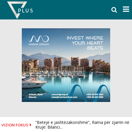
Skip
to
content
“Betejë e jashtëzakonshme”, Rama për zjarrin në
VIZION FOKUS
Krujë: Bilanci...