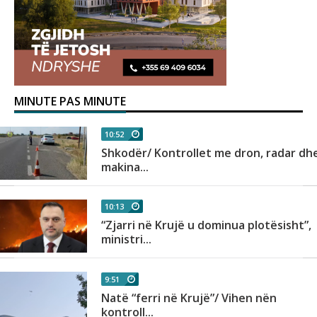
MINUTE PAS MINUTE
10:52
Shkodër/ Kontrollet me dron, radar dh
makina...
10:13
“Zjarri në Krujë u dominua plotësisht”,
ministri...
9:51
Natë “ferri në Krujë”/ Vihen nën
kontroll...