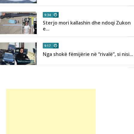
9:34
Sterjo mori kallashin dhe ndoqi Zukon
e...
9:17
Nga shokë fëmijërie në “rivalë”, si nisi...