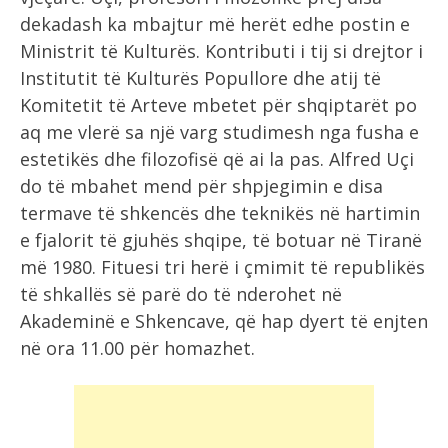
dekadash ka mbajtur më herët edhe postin e
Ministrit të Kulturës. Kontributi i tij si drejtor i
Institutit të Kulturës Popullore dhe atij të
Komitetit të Arteve mbetet për shqiptarët po
aq me vlerë sa një varg studimesh nga fusha e
estetikës dhe filozofisë që ai la pas. Alfred Uçi
do të mbahet mend për shpjegimin e disa
termave të shkencës dhe teknikës në hartimin
e fjalorit të gjuhës shqipe, të botuar në Tiranë
më 1980. Fituesi tri herë i çmimit të republikës
të shkallës së parë do të nderohet në
Akademinë e Shkencave, që hap dyert të enjten
në ora 11.00 për homazhet.