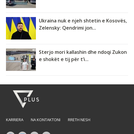
Ukraina nuk e njeh shtetin e Kosovës,
Zelensky: Qendrimi jon...
Sterjo mori kallashin dhe ndoqi Zukon
e shokët e tij për t’i...
KARRIERA
NA KONTAKTONI
RRETH NESH