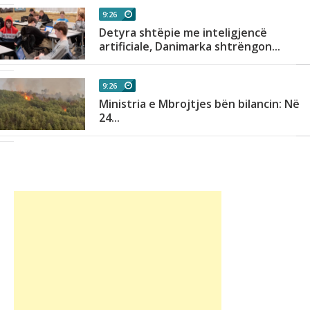
9:26
Detyra shtëpie me inteligjencë
.
artificiale, Danimarka shtrëngon...
9:26
Ministria e Mbrojtjes bën bilancin: Në
n
24...