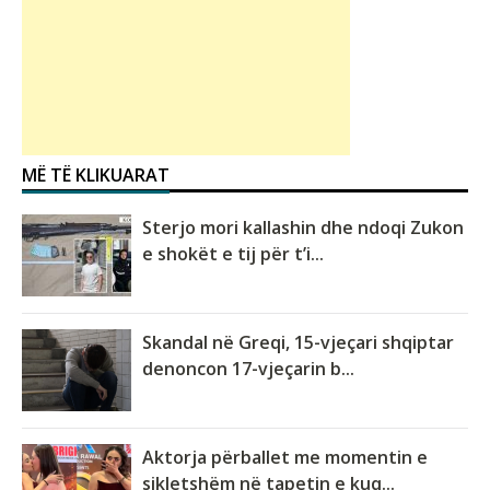
MË TË KLIKUARAT
Sterjo mori kallashin dhe ndoqi Zukon
e shokët e tij për t’i...
Skandal në Greqi, 15-vjeçari shqiptar
denoncon 17-vjeçarin b...
Aktorja përballet me momentin e
sikletshëm në tapetin e kuq...