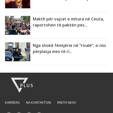
Makth për vajzat e mitura në Ceuta,
raportohen të paktën pes...
Nga shokë fëmijërie në “rivalë”, si nisi
përplasja mes të ri...
KARRIERA
NA KONTAKTONI
RRETH NESH