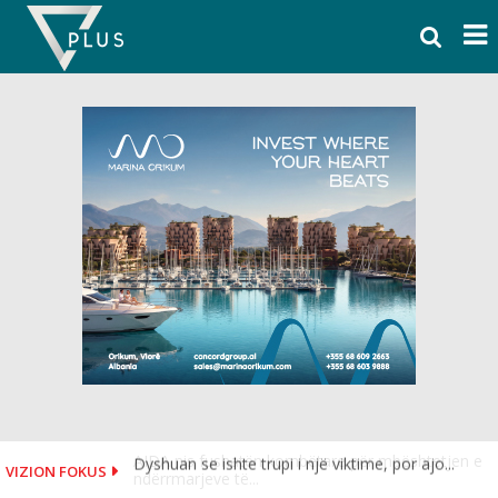
Skip
to
content
Dyshuan se ishte trupi i një viktime, por ajo...
VIZION FOKUS