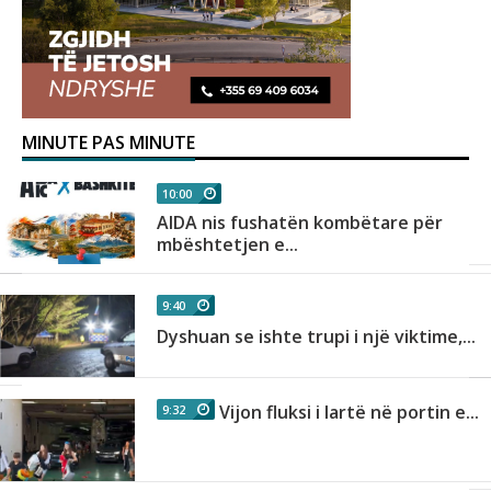
MINUTE PAS MINUTE
10:00
AIDA nis fushatën kombëtare për
mbështetjen e...
9:40
Dyshuan se ishte trupi i një viktime,...
Vijon fluksi i lartë në portin e...
9:32