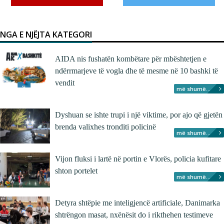
NGA E NJËJTA KATEGORI
AIDA nis fushatën kombëtare për mbështetjen e
ndërrmarjeve të vogla dhe të mesme në 10 bashki të
vendit
më shumë...
Dyshuan se ishte trupi i një viktime, por ajo që gjetën
brenda valixhes tronditi policinë
më shumë...
Vijon fluksi i lartë në portin e Vlorës, policia kufitare
shton portelet
më shumë...
Detyra shtëpie me inteligjencë artificiale, Danimarka
shtrëngon masat, nxënësit do i rikthehen testimeve