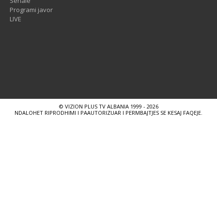
Seriale
Programi javor
LIVE
© VIZION PLUS TV ALBANIA 1999 - 2026
NDALOHET RIPRODHIMI I PAAUTORIZUAR I PERMBAJTJES SE KESAJ FAQEJE.