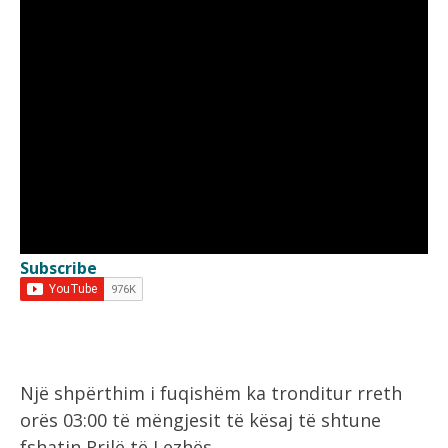
Subscribe
Një shpërthim i fuqishëm ka tronditur rreth
orës 03:00 të mëngjesit të kësaj të shtune
fshatin Rrilë të Lezhës.