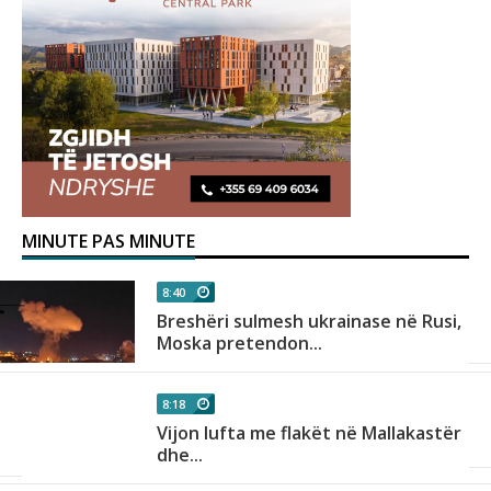
MINUTE PAS MINUTE
8:40
Breshëri sulmesh ukrainase në Rusi,
Moska pretendon...
8:18
Vijon lufta me flakët në Mallakastër
dhe...