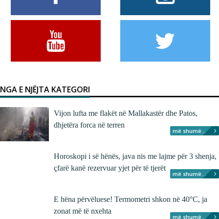
NGA E NJËJTA KATEGORI
Vijon lufta me flakët në Mallakastër dhe Patos,
dhjetëra forca në terren
më shumë...
Horoskopi i së hënës, java nis me lajme për 3 shenja,
çfarë kanë rezervuar yjet për të tjerët
më shumë...
E hëna përvëluese! Termometri shkon në 40°C, ja
zonat më të nxehta
më shumë...