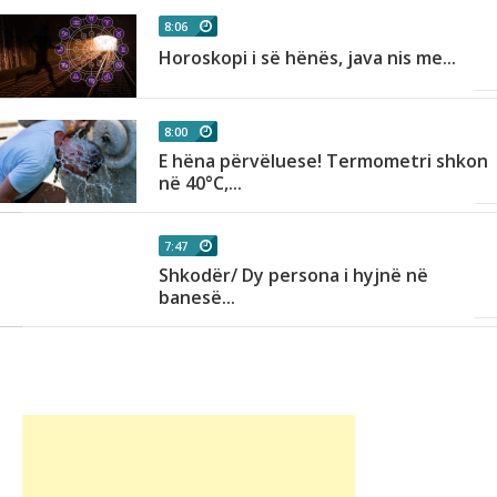
8:06
Horoskopi i së hënës, java nis me...
8:00
E hëna përvëluese! Termometri shkon
në 40°C,...
7:47
Shkodër/ Dy persona i hyjnë në
banesë...