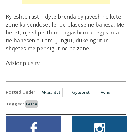
Ky është rasti i dytë brenda dy javësh në këtë
zonë ku vendoset lëndë plasëse në banesa. Më
herët, një shpërthim i ngjashëm u regjistrua
në banesën e Tom Çungut, duke ngritur
shqetësime për sigurinë në zonë.
/vizionplus.tv
Posted Under:
Aktualitet
Kryesoret
Vendi
Tagged:
Lezhe