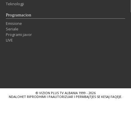
Teknologji
Programacion
Emisione
Seriale
Programi javor
LIVE
© VIZION PLUS TV ALBANIA 1999 - 2026
NDALOHET RIPRODHIMI I PAAUTORIZUAR I PERMBAJTJES SE KESAJ FAQEJE.