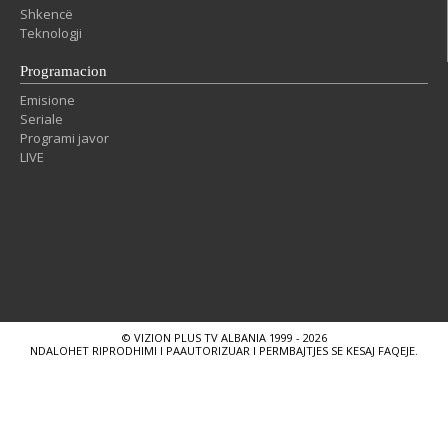
Shkencë
Teknologji
Programacion
Emisione
Seriale
Programi javor
LIVE
© VIZION PLUS TV ALBANIA 1999 - 2026
NDALOHET RIPRODHIMI I PAAUTORIZUAR I PERMBAJTJES SE KESAJ FAQEJE.