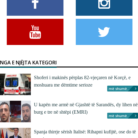
NGA E NJËJTA KATEGORI
Shoferi i makinës përplas 82-vjeçaren në Korçë, e
moshuara me dëmtime serioze
më shumë...
U kapën me armë në Gjashtë të Sarandës, dy lihen në
burg e tre në shtëpi (EMRI)
më shumë...
Spanja thirrje sërish Italisë: Rihapni kufijtë, ose do të