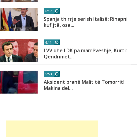
6:17
Spanja thirrje sërish Italisë: Rihapni
kufijtë, ose...
6:11
LVV dhe LDK pa marrëveshje, Kurti:
Qëndrimet...
5:53
Aksident pranë Malit të Tomorrit!
Makina del...