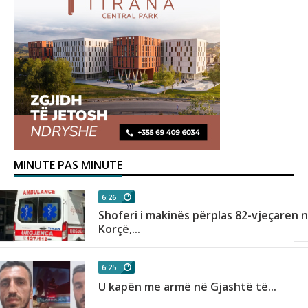
MINUTE PAS MINUTE
6:26
Shoferi i makinës përplas 82-vjeçaren 
Korçë,...
6:25
U kapën me armë në Gjashtë të...