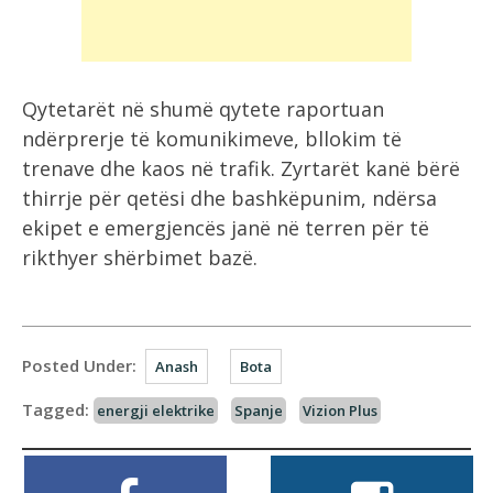
Qytetarët në shumë qytete raportuan
ndërprerje të komunikimeve, bllokim të
trenave dhe kaos në trafik. Zyrtarët kanë bërë
thirrje për qetësi dhe bashkëpunim, ndërsa
ekipet e emergjencës janë në terren për të
rikthyer shërbimet bazë.
Posted Under:
Anash
Bota
Tagged:
energji elektrike
Spanje
Vizion Plus