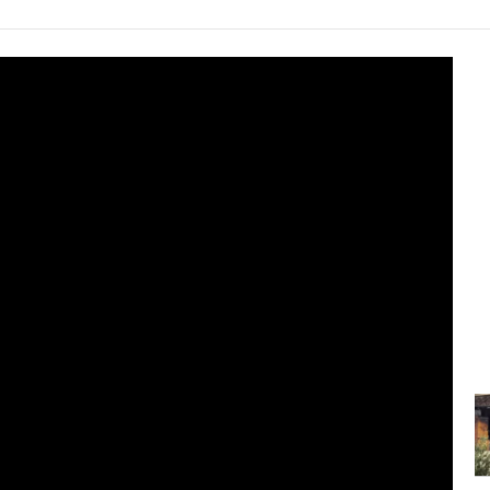
8:18
Konsumi i ulët i sheqerit për fëmijët...