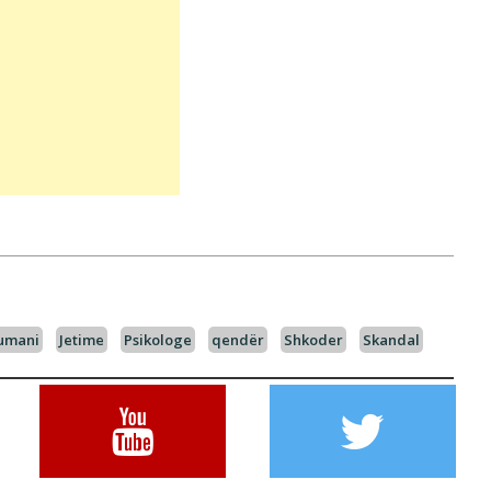
Çumani
Jetime
Psikologe
qendër
Shkoder
Skandal