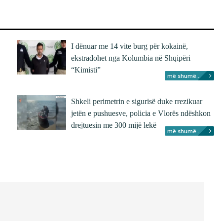
I dënuar me 14 vite burg për kokainë,
ekstradohet nga Kolumbia në Shqipëri
“Kimisti”
më shumë...
Shkeli perimetrin e sigurisë duke rrezikuar
jetën e pushuesve, policia e Vlorës ndëshkon
drejtuesin me 300 mijë lekë
më shumë...