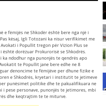
8:03
I nxehti ekstrem, Italia zgjat oraret
e...
7:42
 e fëmijës ne Shkodër është bere nga një i
Ukraina godet rafineri ruse me dronë,
Pas kësaj, Igli Totozani ka nisur verifikimet me
Moska...
 Avokati i Popullit tregon për Vizion Plus se
i është dorëzuar Prokurorisë se Shkodrës.
6:58
mi ka ndodhur nga punonjës te qendrës apo
“E kemi humbur besimin te Infantino”,
UEFA...
Avokatit te Popullit jane bere edhe ne 8
nguar denoncime te fëmijëve per dhune fizike e
ren e Shkodrës, kryetari i institutit te jetimeve
6:41
Situatë e vështirë nga zjarri në
 per punësimet politike dhe te pakualifikuara ne
Mallakastër,...
mi i pese personave, punonjës te jetimores, mbi
rës dhe keqtrajtim te te miturve.