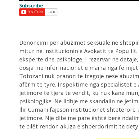
Subscribe
9:05
Zelensky viziton Beogradin javën e
ardhshme, takim...
9:00
Denoncimi për abuzimet seksuale ne shtëpinë
Zjarri në Drenije mbetet aktiv,
mitur ne institucionin e Avokatit te Popullit.
zjarrfikësit e...
eksperte dhe psikologe. I rezervar ne detaje,
dosja me informacionet e marra nga fëmijët 
8:42
Totozani nuk pranon te tregoje nese abuzi
Rama mbledh ministrat në fund të
afërm te tyre. Inspektime nga specialistet e 
gushtit!...
jetimore te tjera te vendit, ku nuk kane mu
psikologjike. Ne lidhje me skandalin ne jetimo
8:21
Ilir Cumani fajëson institucionet shtetërore
Grabitqarët që sfidojnë uraganët,
jetimore. Një dite me pare është bere ndali
kuriozitete të frikshme...
te cilët rendon akuza e shpërdorimit te dety