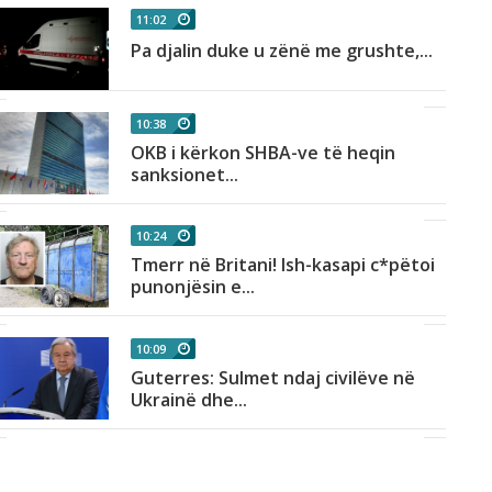
11:02
Pa djalin duke u zënë me grushte,...
10:38
OKB i kërkon SHBA-ve të heqin
sanksionet...
10:24
Tmerr në Britani! Ish-kasapi c*pëtoi
punonjësin e...
10:09
Guterres: Sulmet ndaj civilëve në
Ukrainë dhe...