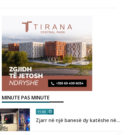
MINUTE PAS MINUTE
11:03
Zjarr në një banesë dy katëshe në...