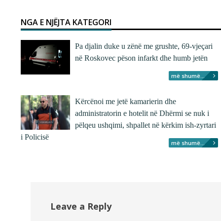
NGA E NJËJTA KATEGORI
Pa djalin duke u zënë me grushte, 69-vjeçari
në Roskovec pëson infarkt dhe humb jetën
më shumë...
Kërcënoi me jetë kamarierin dhe
administratorin e hotelit në Dhërmi se nuk i
pëlqeu ushqimi, shpallet në kërkim ish-zyrtari
i Policisë
më shumë...
Leave a Reply