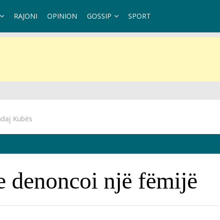
RAJONI
OPINION
GOSSIP
SPORT
ndaj Kubës
e denoncoi një fëmijë