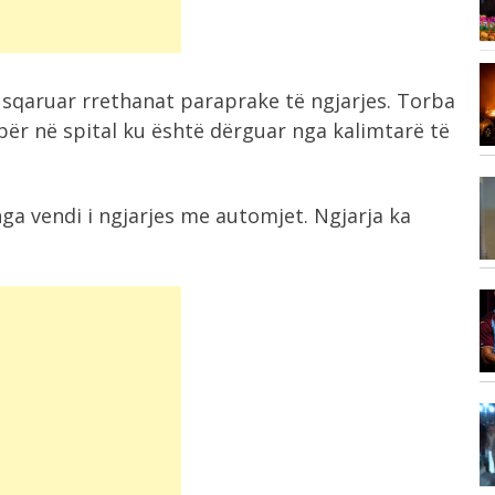
100 të...
Vizita e tij e parë në Serbi,...
7:17
ka sqaruar rrethanat paraprake të ngjarjes. Torba
,
për në spital ku është dërguar nga kalimtarë të
7:14
ga vendi i ngjarjes me automjet. Ngjarja ka
Çfarë ndodh nëse Kuvendi i Kosovës
nuk...
6:58
“Sheiku i kombëtares”, zbulohet
er
shuma e madhe...
6:57
Zjarr i madh pranë Borizanës, flakët
përfshijnë...