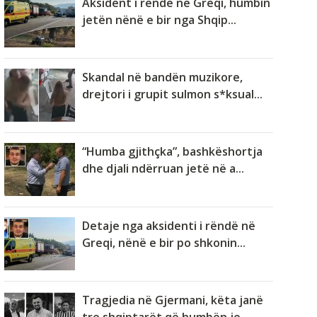
Aksident i rëndë në Greqi, humbin
jetën nënë e bir nga Shqip...
Skandal në bandën muzikore,
drejtori i grupit sulmon s*ksual...
“Humba gjithçka”, bashkëshortja
dhe djali ndërruan jetë në a...
Detaje nga aksidenti i rëndë në
Greqi, nënë e bir po shkonin...
Tragjedia në Gjermani, këta janë