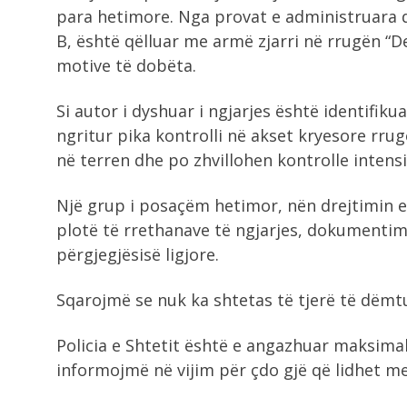
para hetimore. Nga provat e administruara 
B, është qëlluar me armë zjarri në rrugën “De
motive të dobëta.
Si autor i dyshuar i ngjarjes është identifikua
ngritur pika kontrolli në akset kryesore rru
në terren dhe po zhvillohen kontrolle intensi
Një grup i posaçëm hetimor, nën drejtimin e
plotë të rrethanave të ngjarjes, dokumentimi
përgjegjësisë ligjore.
Sqarojmë se nuk ka shtetas të tjerë të dëmtu
Policia e Shtetit është e angazhuar maksimal
informojmë në vijim për çdo gjë që lidhet me