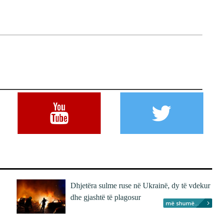
Dhjetëra sulme ruse në Ukrainë, dy të vdekur
dhe gjashtë të plagosur
më shumë...