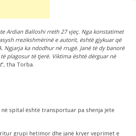
te Ardian Balloshi rreth 27 vjeç. Nga konstatimet
sysh rrezikshmërinë e autorit, është gjykuar që
. Ngjarja ka ndodhur në rrugë. Janë të dy banorë
të plagosur të tjerë. Viktima është dërguar në
t
”, tha Torba.
 në spital është transportuar pa shenja jete
ritur grupi hetimor dhe janë kryer veprimet e