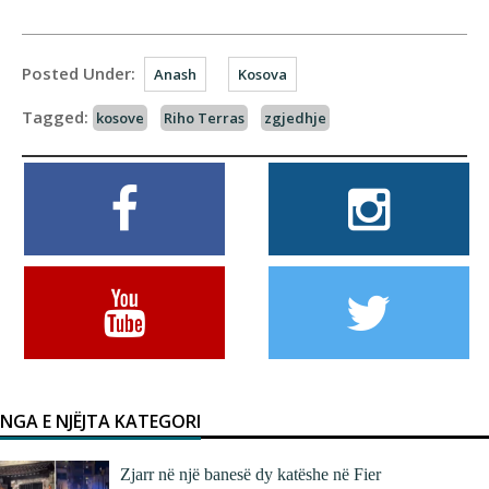
Posted Under:
Anash
Kosova
Tagged:
kosove
Riho Terras
zgjedhje
NGA E NJËJTA KATEGORI
Zjarr në një banesë dy katëshe në Fier