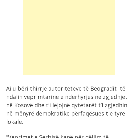
Ai u bëri thirrje autoriteteve të Beogradit të
ndalin veprimtarinë e ndërhyrjes në zgjedhjet
në Kosovë dhe t’i lejojnë qytetarët t’i zgjedhin
në mënyrë demokratike përfaqësuesit e tyre
lokalë.
“Veprimet e Serbisë kanë për qëllim të