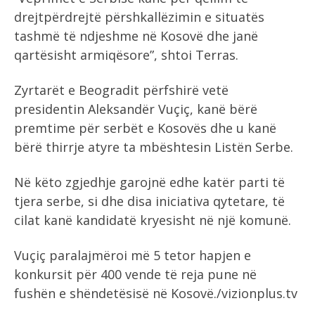
drejtpërdrejtë përshkallëzimin e situatës
tashmë të ndjeshme në Kosovë dhe janë
qartësisht armiqësore”, shtoi Terras.
Zyrtarët e Beogradit përfshirë vetë
presidentin Aleksandër Vuçiç, kanë bërë
premtime për serbët e Kosovës dhe u kanë
bërë thirrje atyre ta mbështesin Listën Serbe.
Në këto zgjedhje garojnë edhe katër parti të
tjera serbe, si dhe disa iniciativa qytetare, të
cilat kanë kandidatë kryesisht në një komunë.
Vuçiç paralajmëroi më 5 tetor hapjen e
konkursit për 400 vende të reja pune në
fushën e shëndetësisë në Kosovë./vizionplus.tv