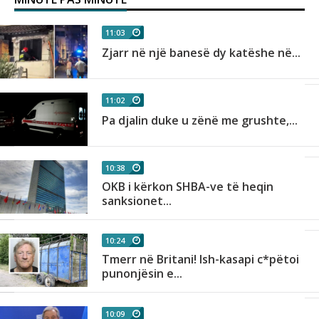
11:03
Zjarr në një banesë dy katëshe në...
11:02
Pa djalin duke u zënë me grushte,...
10:38
OKB i kërkon SHBA-ve të heqin
sanksionet...
10:24
Tmerr në Britani! Ish-kasapi c*pëtoi
punonjësin e...
10:09