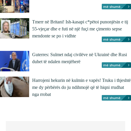
më shumë...
Tmerr në Britani! Ish-kasapi c*pëtoi punonjësin e tij
55-vjeçar dhe e futi në një fuçi me çimento sepse
mendonte se po i vidhte
më shumë...
Guterres: Sulmet ndaj civilëve në Ukrainë dhe Rusi
duhet të ndalen menjëherë
më shumë...
Harrojeni hekurin në kulmin e vapës! Truku i thjeshtë
me dy përbërës do ju ndihmojë që të hiqni rrudhat
nga rrobat
më shumë...