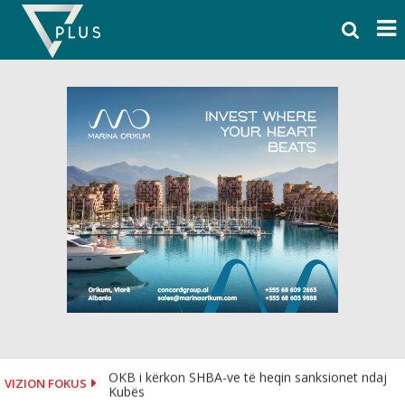
Skip
to
content
OKB i kërkon SHBA-ve të heqin sanksionet ndaj
VIZION FOKUS
Kubës