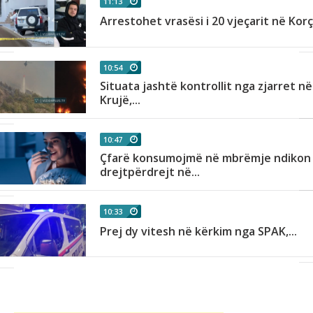
11:13
Arrestohet vrasësi i 20 vjeçarit në Kor
10:54
Situata jashtë kontrollit nga zjarret në
Krujë,...
10:47
Çfarë konsumojmë në mbrëmje ndikon
drejtpërdrejt në...
10:33
Prej dy vitesh në kërkim nga SPAK,...