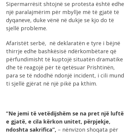
Sipermarrësit shtojnë se protesta është edhe
një paralajmërim për mbyllje më të gjatë të
dyqaneve, duke vënë në dukje se kjo do të
sjellë probleme.
Afaristët serbë, në deklaratën e tyre i bëjnë
thirrje edhe bashkësisë ndërkombëtare që
përfundimisht të kuptojë situatën dramatike
dhe të reagojë për të qetësuar Prishtinën,
para se të ndodhë ndonjë incident, i cili mund
ti sjellë gjërat në një pikë pa kthim.
“Ne jemi të vetëdijshëm se na pret një luftë
e gjatë, e cila kërkon unitet, përpjekje,
ndoshta sakrifica”,
– nënvizon shoqata për