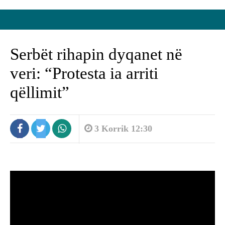
Serbët rihapin dyqanet në
veri: “Protesta ia arriti
qëllimit”
3 Korrik 12:30