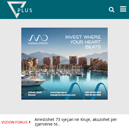
Skip
to
content
Arrestohet 73 vjeçari në Krujë, akuzohet për
VIZION FOKUS
zjarrvënie të...